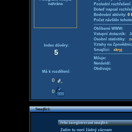
nahrána
Poslední rozhřešení 
Doteď napsal rozhře
Bodování aktivity:
0 
Počet návštěv tohoto
Oblíbené WWW:
Vstupní dotazník: Je
Osobní statistiky:
z
Vztahy na Zpovědni
Index důvěry:
Smajlíci:
skryj
5
Miluje:
Nenávidí:
Obdivuje:
Má k rozdělení:
0
0
Smajlíci:
Jeho zaregistrovaní smajlíci:
Zatím tu není žádný záznam