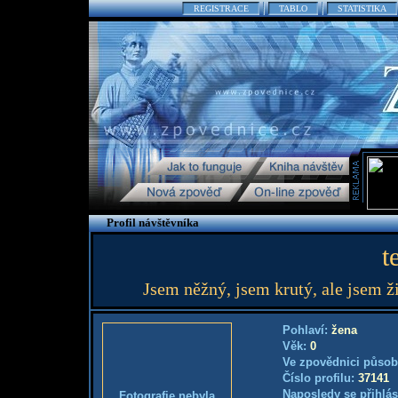
REGISTRACE
TABLO
STATISTIKA
Profil návštěvníka
t
Jsem něžný, jsem krutý, ale jsem živo
Pohlaví:
žena
Věk:
0
Ve zpovědnici působ
Číslo profilu:
37141
Naposledy se přihlás
Fotografie nebyla