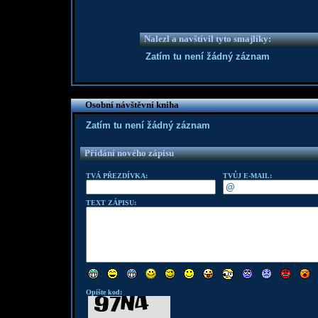
Nalezl a navštívil tyto smajlíky:
Zatím tu není žádný záznam
Osobní návštěvní kniha
Zatím tu není žádný záznam
Přidání nového zápisu
TVÁ PŘEZDÍVKA:
TVŮJ E-MAIL:
TEXT ZÁPISU:
Opište kod: