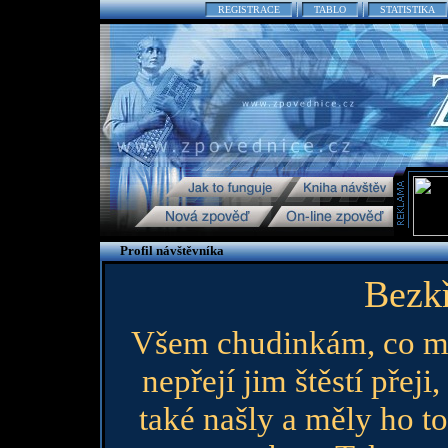
REGISTRACE
TABLO
STATISTIKA
Profil návštěvníka
Bezkř
Všem chudinkám, co mu
nepřejí jim štěstí přeji
také našly a měly ho to