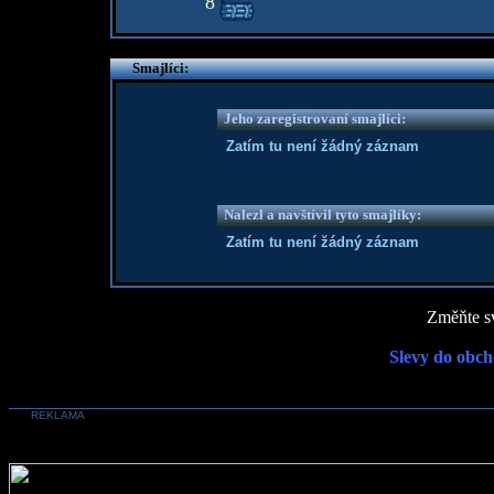
8
Smajlíci:
Jeho zaregistrovaní smajlíci:
Zatím tu není žádný záznam
Nalezl a navštívil tyto smajlíky:
Zatím tu není žádný záznam
Změňte sv
Slevy do obch
REKLAMA