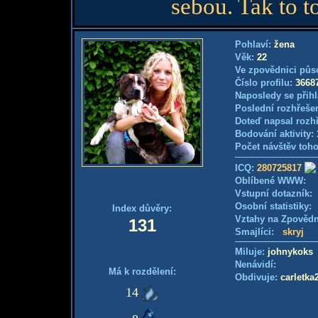
sebou. Tak to to
Pohlaví:
žena
Věk:
22
Ve zpovědnici půs
Číslo profilu:
3668
Naposledy se přihl
Poslední rozhřešen
Doteď napsal rozh
Bodování aktivity:
Počet návštěv toho
ICQ:
280725817
Oblíbené WWW:
Vstupní dotazník
Osobní statistiky
Index důvěry:
Vztahy na Zpověd
131
Smajlíci:
skryj
Miluje:
johnykoks
Nenávidí:
Má k rozdělení:
Obdivuje:
carletka
14