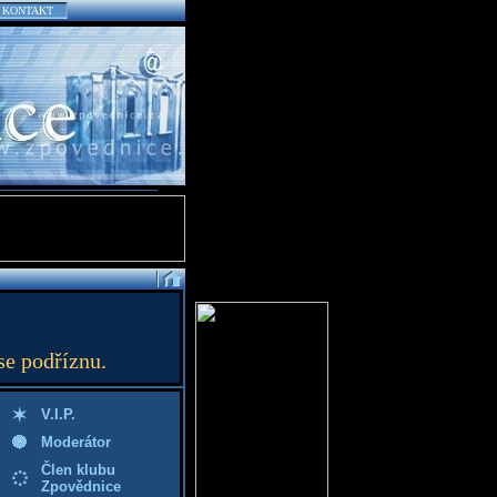
KONTAKT
se podříznu.
V.I.P.
Moderátor
Člen klubu
Zpovědnice