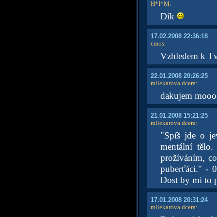
H*I*M
:
Dík
17.02.2008 22:36:18
cmos
:
Vzhledem k Tvo
22.01.2008 20:26:25
mliekarova dcera
:
dakujem mooo
21.01.2008 15:21:25
mliekarova dcera
:
"Spíš jde o j
mentální tělo.
prožíváním, co
puberťáci." - 
Dost by mi to
17.01.2008 20:31:24
mliekarova dcera
: