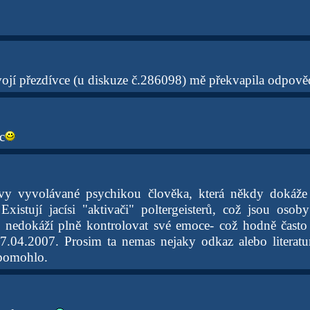
jí přezdívce (u diskuze č.286098) mě překvapila odpově
c
evy vyvolávané psychikou člověka, která někdy dokáže
 Existují jacísi "aktivači" poltergeisterů, což jsou osob
 nedokáží plně kontrolovat své emoce- což hodně často 
07.04.2007. Prosim ta nemas nejaky odkaz alebo literat
 pomohlo.