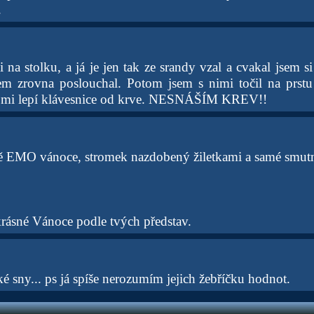
.
 na stolku, a já je jen tak ze srandy vzal a cvakal jsem s
em zrovna poslouchal. Potom jsem s nimi točil na prstu
ď mi lepí klávesnice od krve. NESNÁŠÍM KREV!!
ě EMO vánoce, stromek nazdobený žiletkami a samé smutn
krásné Vánoce podle tvých představ.
ké sny... ps já spíše nerozumím jejich žebříčku hodnot.