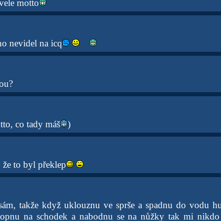
vele motto
ho nevidel na icq
bou?
tto, co tady máš
)
, že to byl překlep
sám, takže když uklouznu ve sprše a spadnu do vodu h
opnu na schodek a nabodnu se na nůžky tak mi nikdo