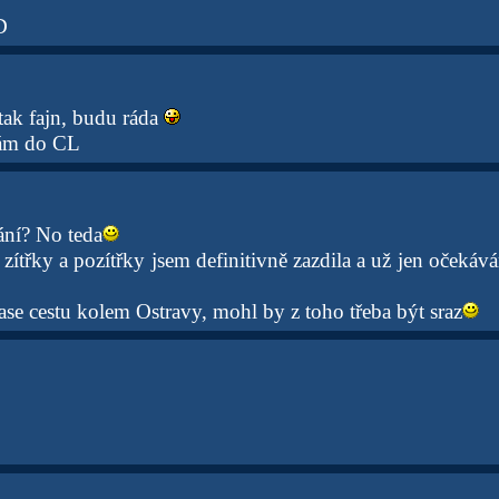
D
tak fajn, budu ráda
vám do CL
ání? No teda
 zítřky a pozítřky jsem definitivně zazdila a už jen očekáv
se cestu kolem Ostravy, mohl by z toho třeba být sraz