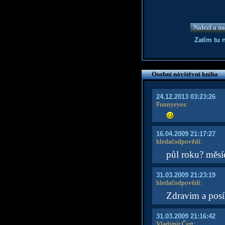
Nalezl a na
Zatím tu 
Osobní návštěvní kniha
24.12.2013 03:23:26
Funnyeyes
:
16.04.2009 21:17:27
hledačodpovědí
:
půl roku? měsí
31.03.2009 21:23:19
hledačodpovědí
:
Zdravim a posí
31.03.2009 21:16:42
Vladimír Čert
: