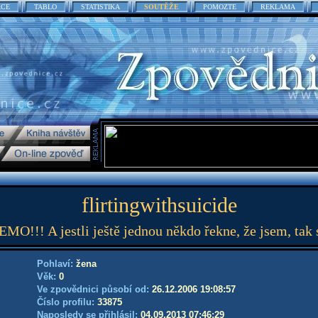
ACE
TABLO
STATISTIKA
SOUTĚŽE
POMOZTE
REKLAMA
flirtingwithsuicide
O!!! A jestli ještě jednou někdo řekne, že jsem, tak 
Pohlaví:
žena
Věk:
0
Ve zpovědnici působí od:
26.12.2006 19:08:57
Číslo profilu:
33875
Naposledy se přihlásil:
04.09.2013 07:46:29