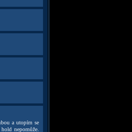
ubou a utopím se
 hold nepomůže.