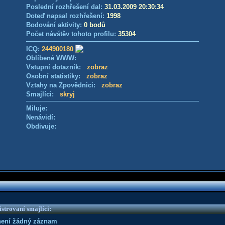
Poslední rozhřešení dal:
31.03.2009 20:30:34
Doteď napsal rozhřešení:
1998
Bodování aktivity:
0 bodů
Počet návštěv tohoto profilu:
35304
ICQ:
244900180
Oblíbené WWW:
Vstupní dotazník:
zobraz
Osobní statistiky:
zobraz
Vztahy na Zpovědnici:
zobraz
Smajlíci:
skryj
Miluje:
Nenávidí:
Obdivuje:
strovaní smajlíci:
není žádný záznam