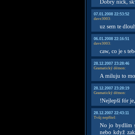
Dobry nick, sk
07.01.2008 22:53:52
dave3003
:
uz sem te dlou
06.01.2008 22:16:51
dave3003
:
caw, co je s te
28.12.2007 23:28:46
Gramatický démon
:
A miluju to mo
28.12.2007 23:28:19
Gramatický démon
:
!Nejlepší fór je
28.12.2007 22:43:11
Tvůj nepřítel
:
No jo bydlím 
nebo když zak