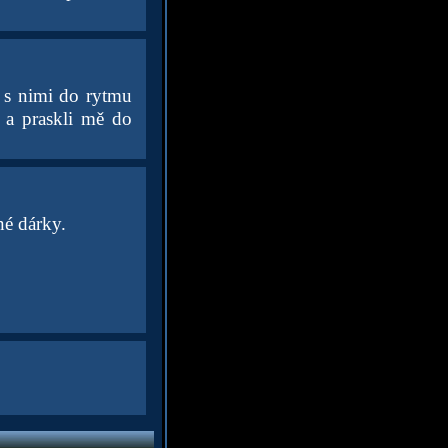
i s nimi do rytmu
 a praskli mě do
é dárky.