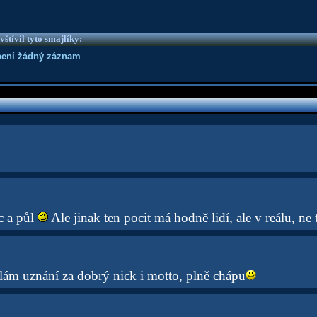
vštívil tyto smajlíky:
není žádný záznam
c a půl
Ale jinak ten pocit má hodně lidí, ale v reálu, ne 
lám uznání za dobrý nick i motto, plně chápu