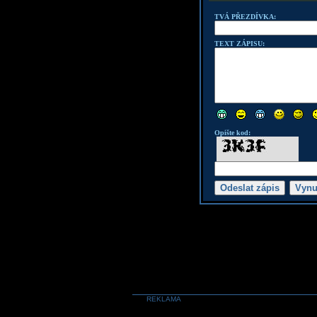
TVÁ PŘEZDÍVKA:
TEXT ZÁPISU:
Opište kod:
REKLAMA