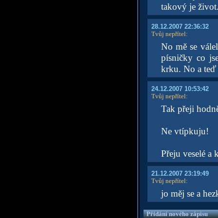
takový je život
28.12.2007 22:36:32
Tvůj nepřítel
:
No mě se váleli
písničky co js
krku. No a te
24.12.2007 10:53:42
Tvůj nepřítel
:
Tak přeji hodn
Ne vtípkuju!
Přeju veselé a 
21.12.2007 23:19:49
Tvůj nepřítel
:
jo měj se a hez
Přidání nového zápisu