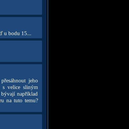
ď u bodu 15...
 přesáhnout jeho
y s velice sliným
bývají například
uru na tuto temu?