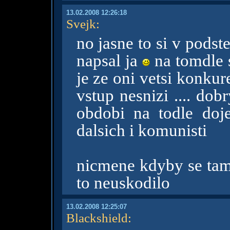
13.02.2008 12:26:18
Svejk
:
no jasne to si v podst
napsal ja
na tomdle 
je ze oni vetsi konkur
vstup nesnizi .... dob
obdobi na todle doj
dalsich i komunisti
nicmene kdyby se tam
to neuskodilo
13.02.2008 12:25:07
Blackshield
: