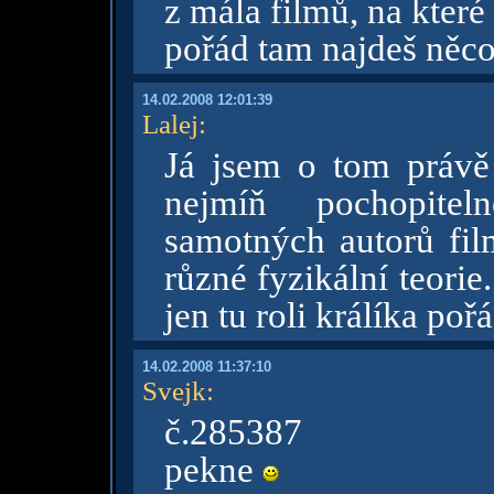
z mála filmů, na které
pořád tam najdeš něc
14.02.2008 12:01:39
Lalej
:
Já jsem o tom právě 
nejmíň pochopitel
samotných autorů film
různé fyzikální teorie
jen tu roli králíka po
14.02.2008 11:37:10
Svejk
:
č.285387
pekne