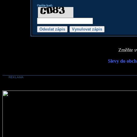
Opište kod:
Změňte sv
Slevy do obch
REKLAMA