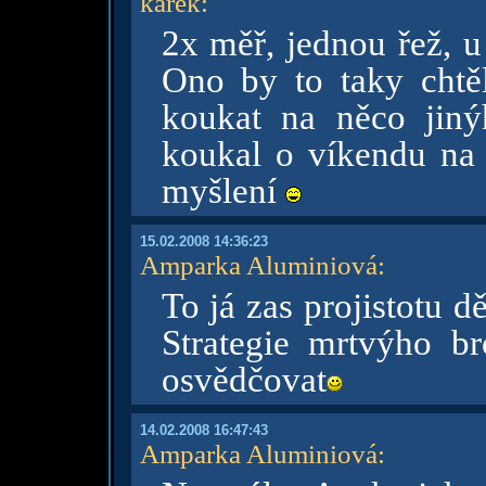
karek
:
2x měř, jednou řež, u
Ono by to taky chtě
koukat na něco jiný
koukal o víkendu na
myšlení
15.02.2008 14:36:23
Amparka Aluminiová
:
To já zas projistotu 
Strategie mrtvýho b
osvědčovat
14.02.2008 16:47:43
Amparka Aluminiová
: