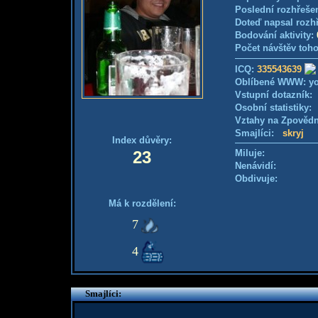
Poslední rozhřešen
Doteď napsal rozh
Bodování aktivity:
Počet návštěv toho
ICQ:
335543639
Oblíbené WWW: y
Vstupní dotazník
Osobní statistiky
Vztahy na Zpověd
Smajlíci:
skryj
Index důvěry:
23
Miluje:
Nenávidí:
Obdivuje:
Má k rozdělení:
7
4
Smajlíci: