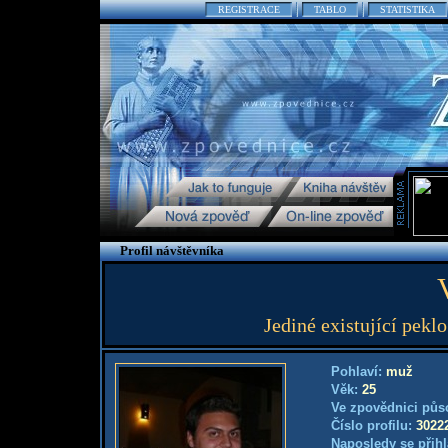
REGISTRACE
TABLO
STATISTIKA
Profil návštěvníka
Jediné existující peklo
Pohlaví:
muž
Věk:
25
Ve zpovědnici půs
Číslo profilu:
3022
Naposledy se přihl