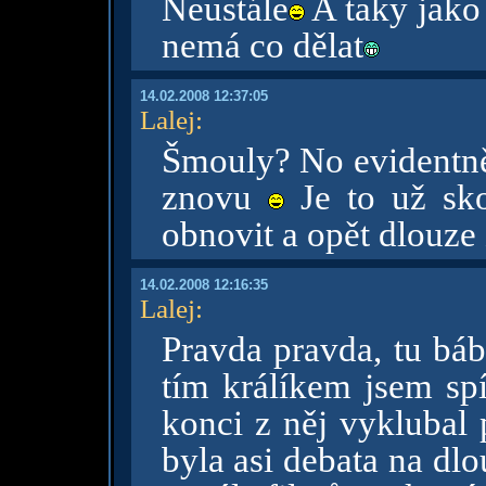
Neustále
A taky jako 
nemá co dělat
14.02.2008 12:37:05
Lalej
:
Šmouly? No evidentně
znovu
Je to už sko
obnovit a opět dlouze
14.02.2008 12:16:35
Lalej
:
Pravda pravda, tu báb
tím králíkem jsem spí
konci z něj vyklubal p
byla asi debata na dlou