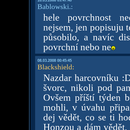
10.03.2008 09:47:40
Bablowski.:
hele povrchnost ne
nejsem, jen popisuju t
působilo, a navíc di
povrchní nebo ne
08.03.2008 00:45:45
Blackshield
:
Nazdar harcovníku :
švorc, nikoli pod pa
Ovšem příští týden 
mohli, v úvahu připa
dej vědět, co se ti h
Honzou a dám vědět, j