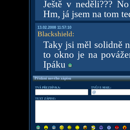
Ještě v neděli??? N
Hm, já jsem na tom teď
13.02.2008 11:57:10
Blackshield
:
Taky jsi měl solidně 
to okno je na povážen
Ipáku
Přidání nového zápisu
TVÁ PŘEZDÍVKA:
TVŮJ E-MAIL:
TEXT ZÁPISU: