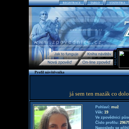
REGISTRACE
TABLO
STATISTIKA
Profil návštěvníka
já sem ten mazák co dolo
Pohlaví:
muž
Věk:
19
Ve zpovědnici půs
Číslo profilu:
2967
Naposledy se přihl