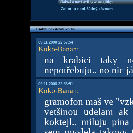
Nalezl a navštívil tyto smajlíky:
Zatím tu není žádný záznam
Osobní návštěvní kniha
09.11.2008 22:57:54
Koko-Banan
:
na krabici taky n
nepotřebuju.. no nic já
09.11.2008 22:53:51
Koko-Banan
:
gramofon maš ve "vzkaz
vetšinou udelam ak
koktejl.. miluju pina
sem myslela takovy t