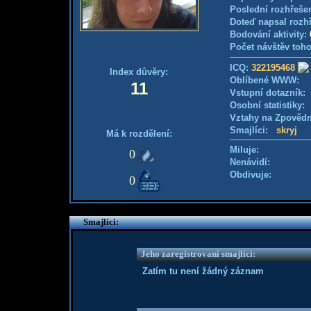
Poslední rozhřešen
Doteď napsal rozh
Bodování aktivity:
Počet návštěv toho
ICQ:
322195468
Index důvěry:
Oblíbené WWW:
11
Vstupní dotazník
Osobní statistiky
Vztahy na Zpověd
Smajlíci:
skryj
Má k rozdělení:
Miluje:
0
Nenávidí:
Obdivuje:
0
Smajlíci:
Jeho zaregistrovaní smajlíci:
Zatím tu není žádný záznam