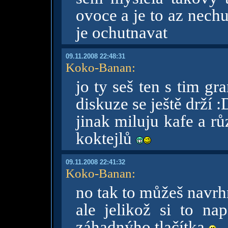
ovoce a je to az nech
je ochutnavat
09.11.2008 22:48:31
Koko-Banan
:
jo ty seš ten s tim g
diskuze se ještě drží :
jinak miluju kafe a r
koktejlů
09.11.2008 22:41:32
Koko-Banan
:
no tak to můžeš navr
ale jelikož si to na
záhadnýho tlačítka