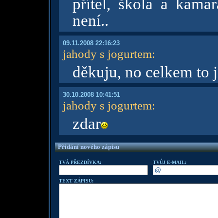
přítel, škola a kamar
není..
09.11.2008 22:16:23
jahody s jogurtem
:
děkuju, no celkem to j
30.10.2008 10:41:51
jahody s jogurtem
:
zdar
Přidání nového zápisu
TVÁ PŘEZDÍVKA:
TVŮJ E-MAIL:
TEXT ZÁPISU: