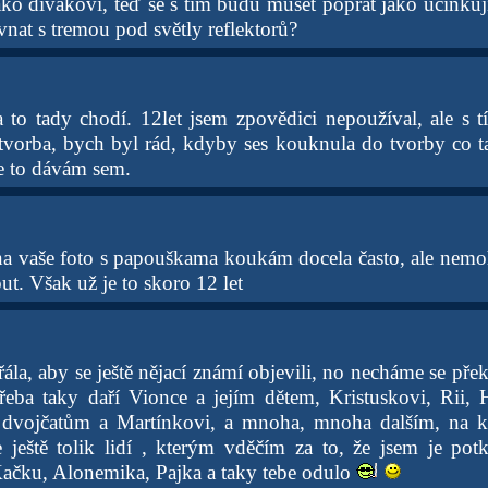
jako divákovi, teď se s tím budu muset poprat jako účinkuj
ovnat s tremou pod světly reflektorů?
to tady chodí. 12let jsem zpovědici nepoužíval, ale s tím
tvorba, bych byl rád, kdyby ses kouknula do tvorby co t
že to dávám sem.
na vaše foto s papouškama koukám docela často, ale nemohl
t. Však už je to skoro 12 let
ála, aby se ještě nějací známí objevili, no necháme se pře
třeba taky daří Vionce a jejím dětem, Kristuskovi, Rii, 
m dvojčatům a Martínkovi, a mnoha, mnoha dalším, na k
 ještě tolik lidí , kterým vděčím za to, že jsem je pot
ačku, Alonemika, Pajka a taky tebe odulo