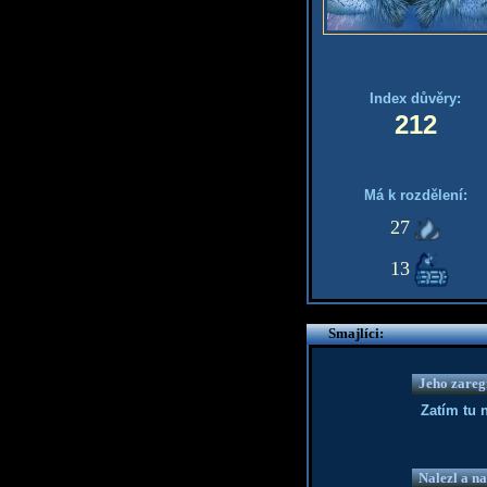
Index důvěry:
212
Má k rozdělení:
27
13
Smajlíci:
Jeho zaregi
Zatím tu 
Nalezl a na