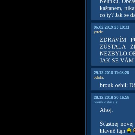
Nelinku. Obča
kaštanem, nika
co ty? Jak se d
06.02.2019 23:10:31
ytteb
:
ZDRAVÍM P
ZŮSTALA Z
NEZBYLO.OB
JAK SE VÁM
29.12.2018 11:08:26
odula
:
brouk oshii: Dě
28.12.2018 20:16:58
brouk oshii
( )
:
Ahoj.
Šťastnej novej
hlavně fajn