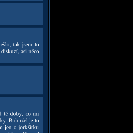
ešlo, tak jsem to
 diskuzí, asi něco
od té doby, co mi
šky. Bohužel je to
m jen o jorkšírku