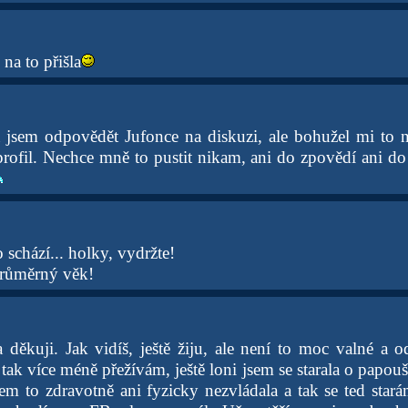
na to přišla
a jsem odpovědět Jufonce na diskuzi, ale bohužel mi to n
 profil. Nechce mně to pustit nikam, ani do zpovědí ani do
o schází... holky, vydržte!
růměrný věk!
děkuji. Jak vidíš, ještě žiju, ale není to moc valné a 
tak více méně přežívám, ještě loni jsem se starala o papou
em to zdravotně ani fyzicky nezvládala a tak se ted stará