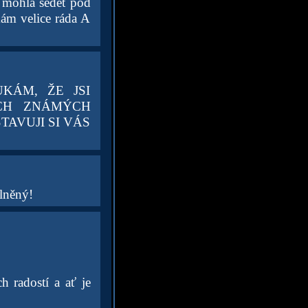
 mohla sedět pod
mám velice ráda A
KÁM, ŽE JSI
ÝCH ZNÁMÝCH
AVUJI SI VÁS
lněný!
h radostí a ať je