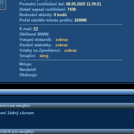
Poslední rozhřešení dal:
08.05.2025 11:39:21
Doteď napsal rozhřešení:
7438
Bodování aktivity:
0 bodů
Počet návštěv tohoto profilu:
169086
E-mail:
Oblíbené WWW:
Vstupní dotazník:
zobraz
Osobní statistiky:
zobraz
Vztahy na Zpovědnici:
zobraz
Smajlíci:
skryj
Miluje:
Nenávidí:
Obdivuje:
strovaní smajlíci:
není žádný záznam
vštívil tyto smajlíky: