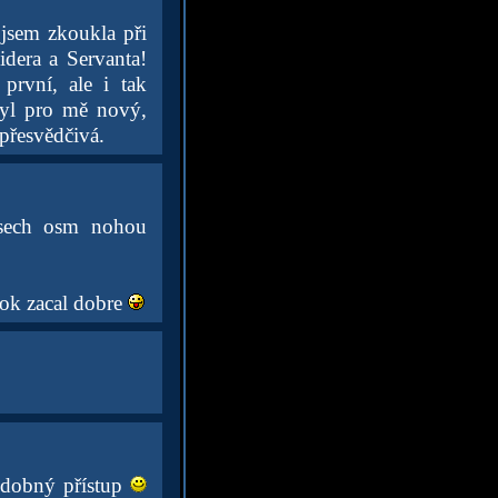
jsem zkoukla při
idera a Servanta!
první, ale i tak
byl pro mě nový,
přesvědčivá.
vsech osm nohou
rok zacal dobre
odobný přístup