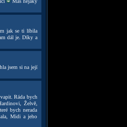
ící
Máš nějaký
 jak se ti líbila
am dál je. Díky a
a jsem si na její
kvapit. Ráda bych
Hardinovi, Želvě,
teré bych nerada
kala, Midi a jeho