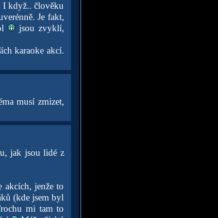
 I když.. člověku
uverénně. Je fakt,
ol
jsou zvyklí,
ích karaoke akcí.
réma musí zmizet,
, jak jsou lidé z
 akcích, jenže to
áků (kde jsem byl
 Trochu mi tam to