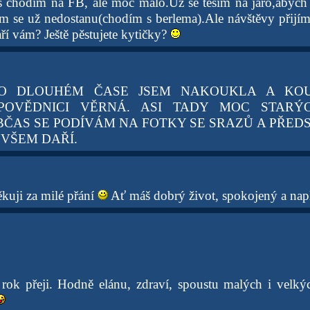
s chodím na FB, ale moc málo.Už se těším na jaro,abych
m se už nedostanu(chodím s berlema).Ale návštěvy přijí
aří vám? Ještě pěstujete kytičky?
O DLOUHÉM ČASE JSEM NAKOUKLA A KOU
POVĚDNICI VĚRNÁ. ASI TADY MOC STAR
ČAS SE PODÍVÁM NA FOTKY SE SRAZŮ A PŘEDST
 VŠEM DAŘÍ.
kuji za milé přání
Ať máš dobrý život, spokojený a nap
 rok přeji. Hodně elánu, zdraví, spoustu malých i velkýc