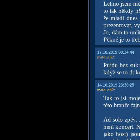
Letmo jsem měl
to tak někdy př
že mladí dnes
prezentovat, vy
Jo, dám to urči
Pěkné je to tře
17.10.2019 00:34:44
matouch2
:
Půjdu bez su
když se to doko
14.10.2019 23:30:25
matouch2
:
Tak to jsi moj
této branže fajn
Ad solo zpěv. 
není koncert. N
jako host) jso