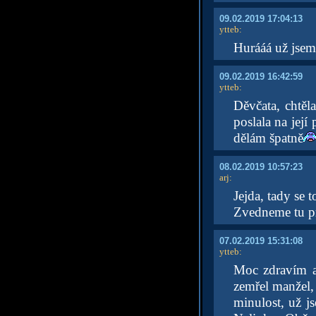
09.02.2019 17:04:13
ytteb
:
Hurááá už jsem 
09.02.2019 16:42:59
ytteb
:
Děvčata, chtěl
poslala na její
dělám špatně
08.02.2019 10:57:23
arj
:
Jejda, tady se t
Zvedneme tu p
07.02.2019 15:31:08
ytteb
:
Moc zdravím a 
zemřel manžel, 
minulost, už js