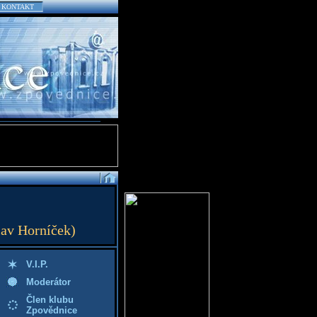
KONTAKT
lav Horníček)
V.I.P.
Moderátor
Člen klubu
Zpovědnice