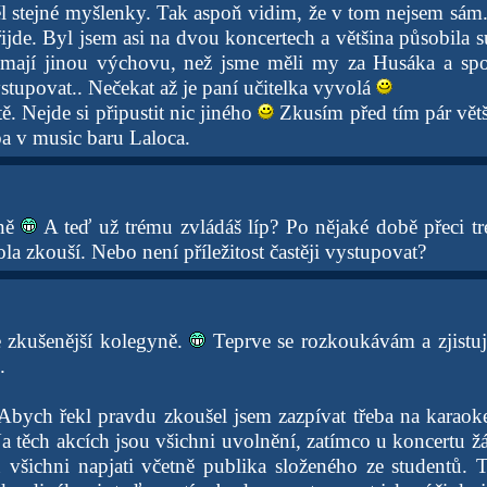
 stejné myšlenky. Tak aspoň vidim, že v tom nejsem sám.
ijde. Byl jsem asi na dvou koncertech a většina působila s
 mají jinou výchovu, než jsme měli my za Husáka a sp
stupovat.. Nečekat až je paní učitelka vyvolá
tě. Nejde si připustit nic jiného
Zkusím před tím pár větš
ba v music baru Laloca.
kně
A teď už trému zvládáš líp? Po nějaké době přeci t
la zkouší. Nebo není příležitost častěji vystupovat?
e zkušenější kolegyně.
Teprve se rozkoukávám a zjistuju
.
Abych řekl pravdu zkoušel jsem zazpívat třeba na karaoke
a těch akcích jsou všichni uvolnění, zatímco u koncertu ž
u všichni napjati včetně publika složeného ze studentů.