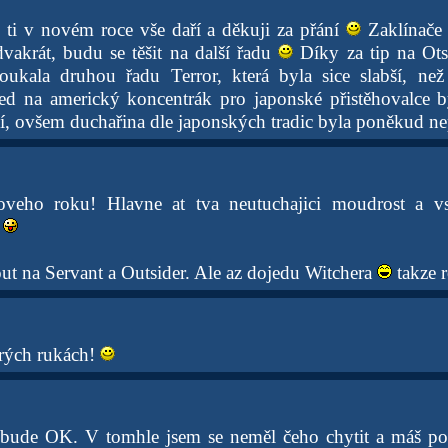
e ti v novém roce vše daří a děkuji za přání
Zaklínače 
vakrát, budu se těšit na další řadu
Díky za tip na Ots
ukala druhou řadu Terror, která byla sice slabší, než 
led na americký koncentrák pro japonské přistěhovalce 
ělí, ovšem duchařina dle japonských tradic byla poněkud ne
oveho roku! Hlavne at tva neutuchajici moudrost a 
 na Servant a Outsider. Ale az dojedu Witchera
takze 
rých rukách!
 bude OK. V tomhle jsem se neměl čeho chytit a máš p