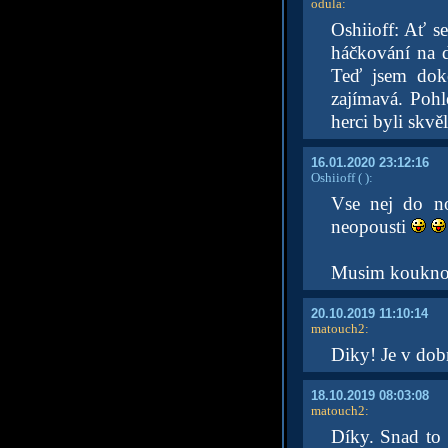
odula
:
Oshiioff: Ať s
háčkování na d
Teď jsem doko
zajímavá. Poh
herci byli skv
16.01.2020 23:12:16
Oshiioff
( )
:
Vse nej do n
neopousti
Musim kouknout
20.10.2019 11:10:14
matouch2
:
Diky! Je v dob
18.10.2019 08:03:08
matouch2
:
Díky. Snad to