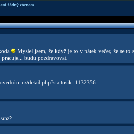
není žádný záznam
škoda
Myslel jsem, že když je to v pátek večer, že se to
í pracuje... budu pozdravovat.
ovednice.cz/detail.php?sta tusik=1132356
 sraz?