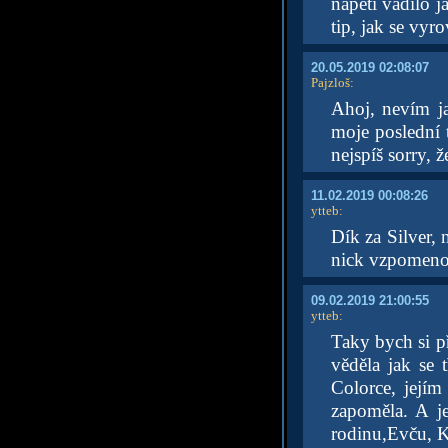
napětí vadilo 
tip, jak se vyr
20.05.2019 02:08:07
Pajzloš
:
Ahoj, nevím ja 
moje poslední 
nejspíš sorry, 
11.02.2019 00:08:26
ytteb
:
Dík za Silver, 
nick vzpomenou
09.02.2019 21:00:55
ytteb
:
Taky bych si př
věděla jak se 
Colorce, její
zapoměla. A je
rodinu,Evču, K