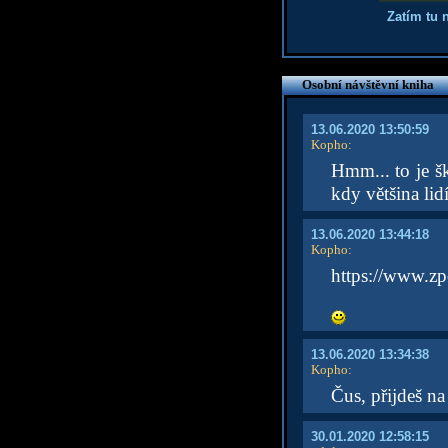
Zatím tu 
Osobní návštěvní kniha
13.06.2020 13:50:59
Kopho
:
Hmm... to je 
kdy většina lid
13.06.2020 13:44:18
Kopho
:
https://www.zp
13.06.2020 13:34:38
Kopho
:
Čus, přijdeš na
30.01.2020 12:58:15