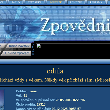
ACE
TABLO
STATISTIKA
SOUTĚŽE
POMOZTE
REKLAMA
odula
ichází vždy s věkem. Někdy věk přichází sám. (Miros
Pohlaví:
žena
Věk:
61
Ve zpovědnici působí od:
28.05.2006 16:20:56
Číslo profilu:
27313
Naposledy se přihlásil:
09.12.2025 20:58:57