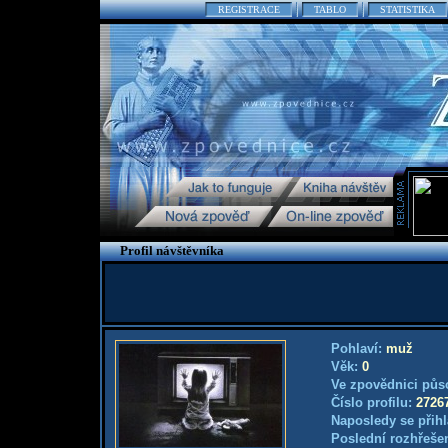
REGISTRACE
TABLO
STATISTIKA
Profil návštěvníka
Pohlaví:
muž
Věk:
0
Ve zpovědnici půs
Číslo profilu:
2726
Naposledy se přihl
Poslední rozhřešen