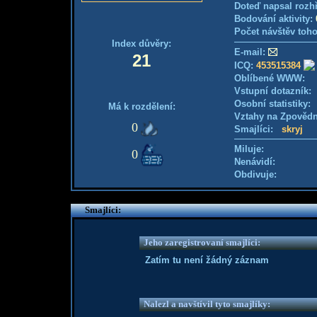
Doteď napsal rozh
Bodování aktivity:
Počet návštěv toho
Index důvěry:
E-mail:
21
ICQ:
453515384
Oblíbené WWW:
Vstupní dotazník
Osobní statistiky
Má k rozdělení:
Vztahy na Zpověd
0
Smajlíci:
skryj
Miluje:
0
Nenávidí:
Obdivuje:
Smajlíci:
Jeho zaregistrovaní smajlíci:
Zatím tu není žádný záznam
Nalezl a navštívil tyto smajlíky: