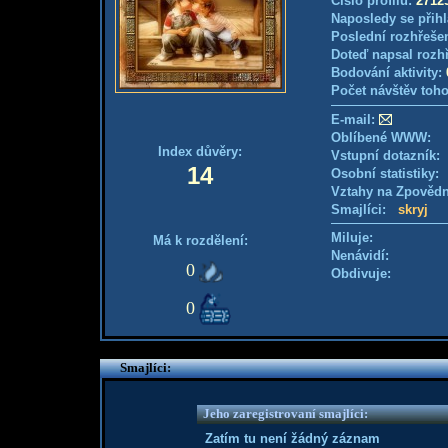
Číslo profilu:
2712
Naposledy se přihl
Poslední rozhřešen
Doteď napsal rozh
Bodování aktivity:
Počet návštěv toho
E-mail:
Oblíbené WWW:
Index důvěry:
Vstupní dotazník
14
Osobní statistiky
Vztahy na Zpověd
Smajlíci:
skryj
Miluje:
Má k rozdělení:
Nenávidí:
0
Obdivuje:
0
Smajlíci:
Jeho zaregistrovaní smajlíci:
Zatím tu není žádný záznam