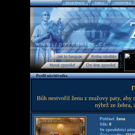
REGISTRACE
TABLO
STATISTIKA
Profil návštěvníka
r
Bůh nestvořil ženu z mužovy paty, aby m
nýbrž ze žebra, 
Pohlaví:
žena
Věk:
0
Ve zpovědnici půs