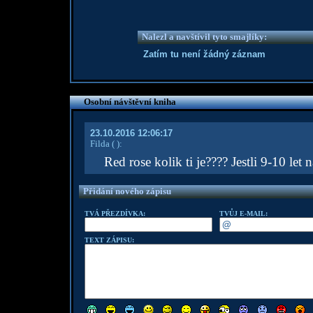
Nalezl a navštívil tyto smajlíky:
Zatím tu není žádný záznam
Osobní návštěvní kniha
23.10.2016 12:06:17
Filda
( )
:
Red rose kolik ti je???? Jestli 9-10 le
Přidání nového zápisu
TVÁ PŘEZDÍVKA:
TVŮJ E-MAIL:
TEXT ZÁPISU: