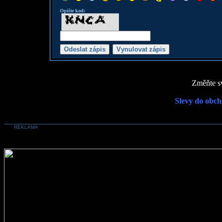
Opište kod:
Změňte sv
Slevy do obch
REKLAMA