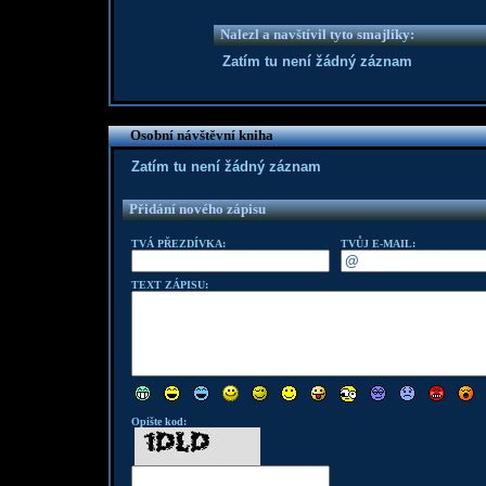
Nalezl a navštívil tyto smajlíky:
Zatím tu není žádný záznam
Osobní návštěvní kniha
Zatím tu není žádný záznam
Přidání nového zápisu
TVÁ PŘEZDÍVKA:
TVŮJ E-MAIL:
TEXT ZÁPISU:
Opište kod: