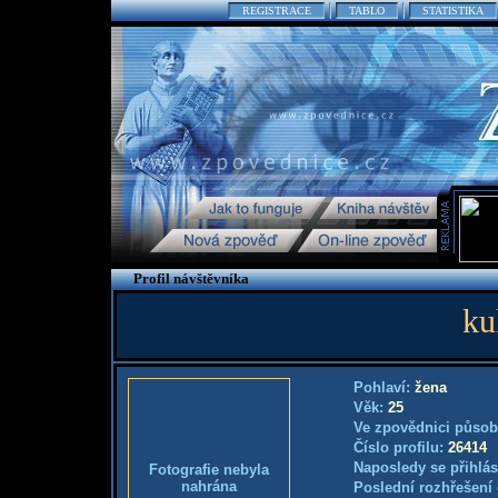
REGISTRACE
TABLO
STATISTIKA
Profil návštěvníka
ku
Pohlaví:
žena
Věk:
25
Ve zpovědnici působ
Číslo profilu:
26414
Naposledy se přihlás
Fotografie nebyla
nahrána
Poslední rozhřešení 