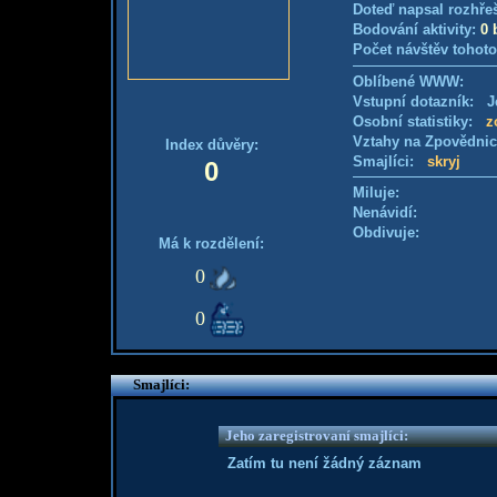
Doteď napsal rozhře
Bodování aktivity:
0 
Počet návštěv tohoto
Oblíbené WWW:
Vstupní dotazník: Je
Osobní statistiky:
z
Vztahy na Zpovědni
Index důvěry:
Smajlíci:
skryj
0
Miluje:
Nenávidí:
Obdivuje:
Má k rozdělení:
0
0
Smajlíci:
Jeho zaregistrovaní smajlíci:
Zatím tu není žádný záznam