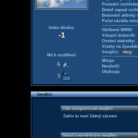
Poslední rozhřešen
Doteď napsal rozh
Bodování aktivity:
Počet návštěv toho
Index důvěry:
Oblíbené WWW:
-1
Vstupní dotazník
Osobní statistiky
Vztahy na Zpověd
Smajlíci:
skryj
Má k rozdělení:
Miluje:
6
Nenávidí:
Obdivuje:
3
Smajlíci:
Jeho zaregistrovaní smajlíci:
Zatím tu není žádný záznam
Nalezl a navštívil tyto smajlíky: