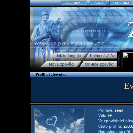
REGISTRACE
TABLO
STATISTIKA
Profil návštěvníka
Ev
Pohlaví:
žena
Věk:
99
Ve zpovědnici půs
Číslo profilu:
2633
Naposledy se přihl