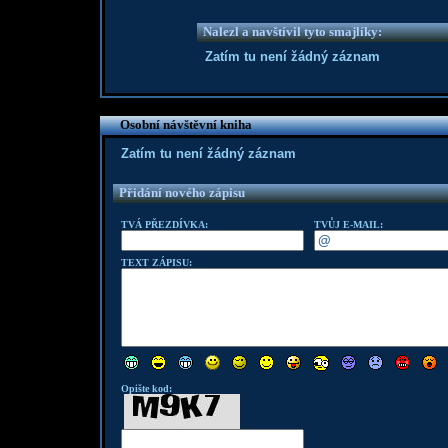
Nalezl a navštívil tyto smajlíky:
Zatím tu není žádný záznam
Osobní návštěvní kniha
Zatím tu není žádný záznam
Přidání nového zápisu
TVÁ PŘEZDÍVKA:
TVŮJ E-MAIL:
TEXT ZÁPISU:
Opište kod: