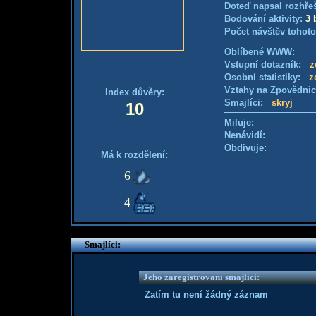
Doteď napsal rozhře
Bodování aktivity:
3 
Počet návštěv tohoto
Oblíbené WWW:
Vstupní dotazník:
z
Osobní statistiky:
z
Vztahy na Zpovědni
Index důvěry:
Smajlíci:
skryj
10
Miluje:
Nenávidí:
Obdivuje:
Má k rozdělení:
6
4
Smajlíci:
Jeho zaregistrovaní smajlíci:
Zatím tu není žádný záznam