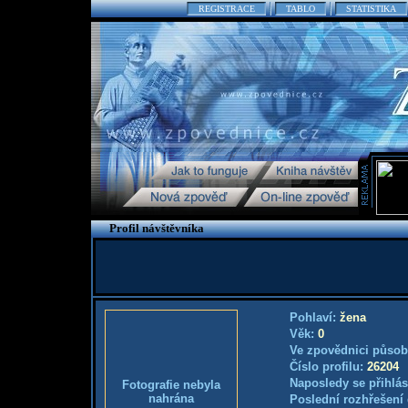
REGISTRACE
TABLO
STATISTIKA
Profil návštěvníka
Pohlaví:
žena
Věk:
0
Ve zpovědnici působ
Číslo profilu:
26204
Naposledy se přihlás
Fotografie nebyla
nahrána
Poslední rozhřešení 