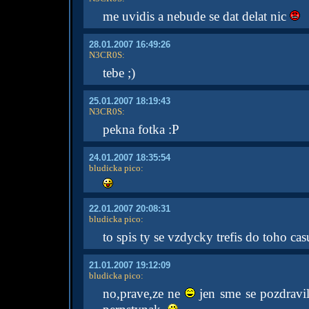
me uvidis a nebude se dat delat nic
28.01.2007 16:49:26
N3CR0S
:
tebe ;)
25.01.2007 18:19:43
N3CR0S
:
pekna fotka :P
24.01.2007 18:35:54
bludicka pico
:
22.01.2007 20:08:31
bludicka pico
:
to spis ty se vzdycky trefis do toho cas
21.01.2007 19:12:09
bludicka pico
:
no,prave,ze ne
jen sme se pozdravil