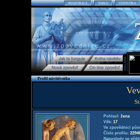
REGISTRACE
TABLO
STATISTIKA
Profil návštěvníka
Vev
St
Pohlaví:
žena
Věk:
17
Ve zpovědnici půs
Číslo profilu:
2294
Naposledy se přihl