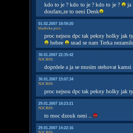
kdo to je ? kdo to je ? kdo to je ?
ja
doufam,ze to neni Denk
01.02.2007 18:59:20
bludicka pico
:
proc nejsou dpc tak pekny holky jak ty
hehee
snad se nam Terka nezamil
30.01.2007 22:35:42
N3CR0S
:
doprdele a ja se musim stehovat kamsi 
30.01.2007 15:07:34
N3CR0S
:
proc nejsou dpc tak pekny holky jak ty
29.01.2007 18:23:21
N3CR0S
:
to moc dzouk neni ..
29.01.2007 14:22:16
N3CR0S
: