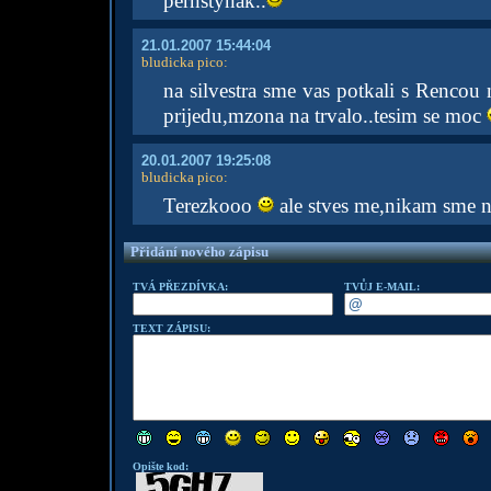
pernstynak..
21.01.2007 15:44:04
bludicka pico
:
na silvestra sme vas potkali s Rencou
prijedu,mzona na trvalo..tesim se moc
20.01.2007 19:25:08
bludicka pico
:
Terezkooo
ale stves me,nikam sme n
Přidání nového zápisu
TVÁ PŘEZDÍVKA:
TVŮJ E-MAIL:
TEXT ZÁPISU:
Opište kod: