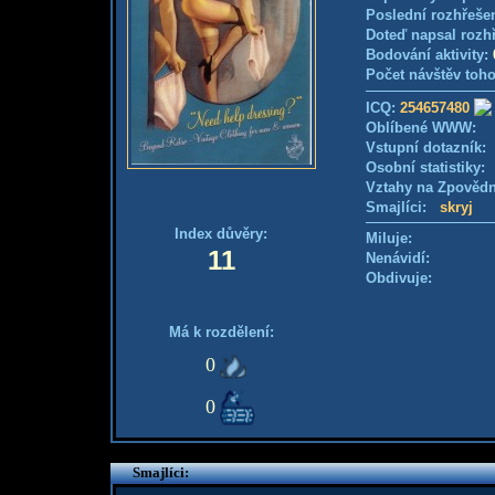
Poslední rozhřešen
Doteď napsal rozh
Bodování aktivity:
Počet návštěv toho
ICQ:
254657480
Oblíbené WWW:
Vstupní dotazník
Osobní statistiky
Vztahy na Zpověd
Smajlíci:
skryj
Index důvěry:
Miluje:
11
Nenávidí:
Obdivuje:
Má k rozdělení:
0
0
Smajlíci: