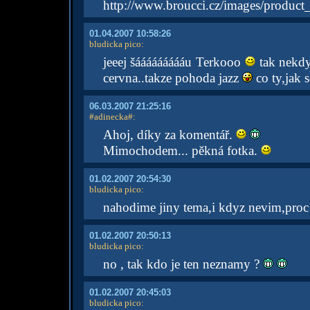
http://www.broucci.cz/images/produc
01.04.2007 10:58:26
bludicka pico
:
jeeej šáááááááááu Terkooo
tak nekdy
cervna..takze pohoda jazz
co ty,jak 
06.03.2007 21:25:16
#adinecka#
:
Ahoj, díky za komentář.
Mimochodem... pěkná fotka.
01.02.2007 20:54:30
bludicka pico
:
nahodime jiny tema,i kdyz nevim,proc
01.02.2007 20:50:13
bludicka pico
:
no , tak kdo je ten neznamy ?
01.02.2007 20:45:03
bludicka pico
: