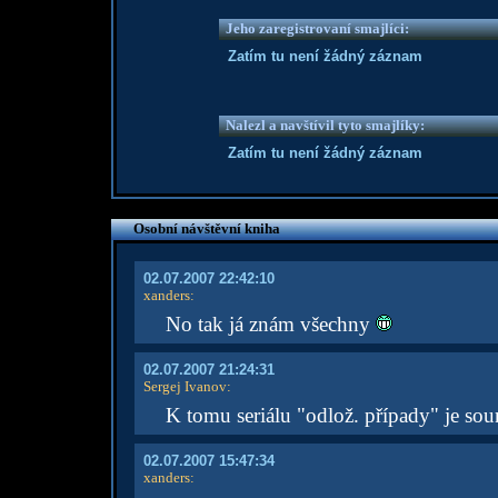
Jeho zaregistrovaní smajlíci:
Zatím tu není žádný záznam
Nalezl a navštívil tyto smajlíky:
Zatím tu není žádný záznam
Osobní návštěvní kniha
02.07.2007 22:42:10
xanders
:
No tak já znám všechny
02.07.2007 21:24:31
Sergej Ivanov
:
K tomu seriálu "odlož. případy" je so
02.07.2007 15:47:34
xanders
: