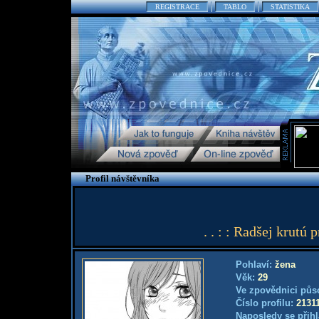
REGISTRACE
TABLO
STATISTIKA
Profil návštěvníka
. . : : Radšej krutú 
Pohlaví:
žena
Věk:
29
Ve zpovědnici půs
Číslo profilu:
2131
Naposledy se přihl