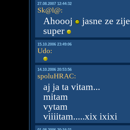
27.08.2007 12:44:32
Sk@l@
:
Ahoooj
jasne ze zije
super
15.10.2006 23:49:06
Udo
:
14.10.2006 20:53:56
spoluHRAC
:
aj ja ta vitam...
mitam
vytam
viiiitam.....xix ixixi
01.08.2006 20:34:31