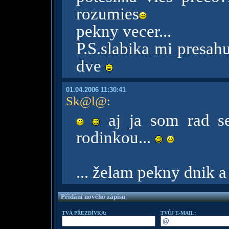
rozumies
pekny vecer...
P.S.slabika mi presahu
dve
01.04.2006 11:30:41
Sk@l@
:
aj ja som rad ses
rodinkou...
... želam pekny dnik 
Přidání nového zápisu
TVÁ PŘEZDÍVKA:
TVŮJ E-MAIL: