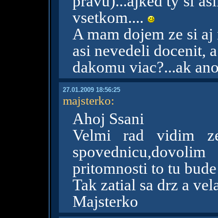
pravu)...ajked ty si as
vsetkom....
A mam dojem ze si aj 
asi nevedeli docenit, a
dakomu viac?...ak ano
27.01.2009 18:56:25
majsterko
:
Ahoj Ssani
Velmi rad vidim ze
spovednicu,dovolim
pritomnosti to tu bude 
Tak zatial sa drz a vela
Majsterko