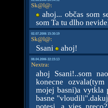
Sk@l@
:
ahoj... občas som se
som Ta tu dlho nevide
02.07.2006 15:30:19
Sk@l@
:
Ssani
ahoj!
08.04.2006 22:15:13
Nextra
:
ahoj Ssani!..som nao
konecne ozvala(tym
mojej basni)a vytkla 
basne "vloudili".dakuj
potesi...a vies prec