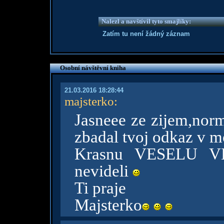
Nalezl a navštívil tyto smajlíky:
Zatím tu není žádný záznam
Osobní návštěvní kniha
21.03.2016 18:28:44
majsterko
:
Jasneee ze zijem,nor
zbadal tvoj odkaz v m
Krasnu VESELU V
nevideli
Ti praje
Majsterko