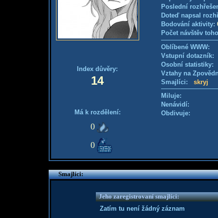
Poslední rozhřešen
Doteď napsal rozh
Bodování aktivity:
Počet návštěv toho
Oblíbené WWW:
Vstupní dotazník
Osobní statistiky
Index důvěry:
Vztahy na Zpověd
14
Smajlíci:
skryj
Miluje:
Nenávidí:
Má k rozdělení:
Obdivuje:
0
0
Smajlíci:
Jeho zaregistrovaní smajlíci:
Zatím tu není žádný záznam