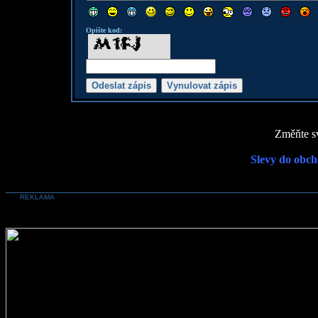
Opište kod:
Změňte sv
Slevy do obch
REKLAMA