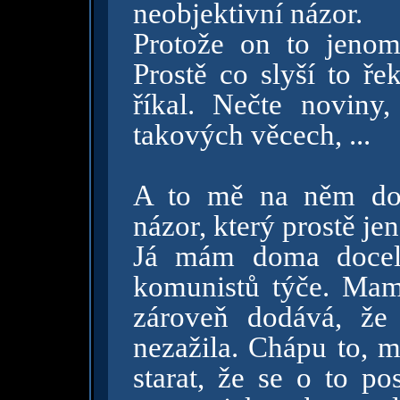
neobjektivní názor.
Protože on to jenom 
Prostě co slyší to ře
říkal. Nečte noviny,
takových věcech, ...
A to mě na něm doce
názor, který prostě je
Já mám doma docela
komunistů týče. Mamk
zároveň dodává, že
nezažila. Chápu to, m
starat, že se o to po