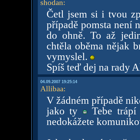
shodan
:
Četl jsem si i tvou 
případě pomsta není na
do ohně. To až jedi
chtěla oběma nějak br
vymyslel.
Spíš teď dej na rady A
04.09.2007 19:25:14
Allibaa
:
V žádném případě nik
jako ty
Tebe trápí 
nedokážete komuniko