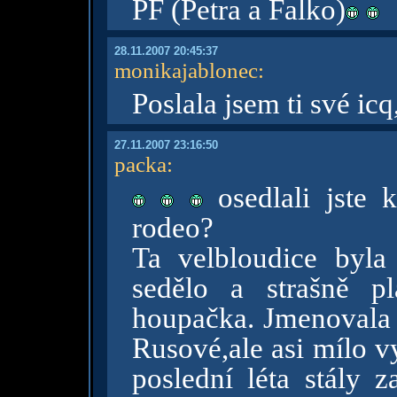
PF (Petra a Falko)
28.11.2007 20:45:37
monikajablonec
:
Poslala jsem ti své ic
27.11.2007 23:16:50
packa
:
osedlali jste 
rodeo?
Ta velbloudice byla
sedělo a strašně p
houpačka. Jmenovala s
Rusové,ale asi mílo vyd
poslední léta stály z