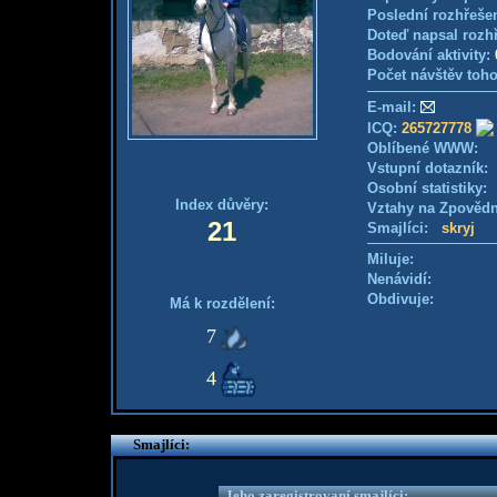
Poslední rozhřešen
Doteď napsal rozh
Bodování aktivity:
Počet návštěv toho
E-mail:
ICQ:
265727778
Oblíbené WWW:
Vstupní dotazník
Osobní statistiky
Index důvěry:
Vztahy na Zpověd
21
Smajlíci:
skryj
Miluje:
Nenávidí:
Obdivuje:
Má k rozdělení:
7
4
Smajlíci:
Jeho zaregistrovaní smajlíci: