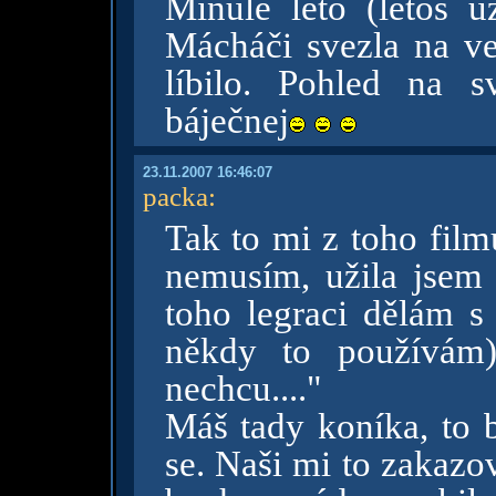
Minulé léto (letos u
Mácháči svezla na vel
líbilo. Pohled na s
báječnej
23.11.2007 16:46:07
packa
:
Tak to mi z toho film
nemusím, užila jsem 
toho legraci dělám s
někdy to používám) 
nechcu...."
Máš tady koníka, to b
se. Naši mi to zakazov