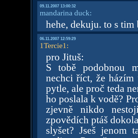
09.11.2007 13:00:32
mandarina duck:
hehe, dekuju. to s ti
06.11.2007 12:59:29
1Tercie1
:
pro Jituš:
S tobě podobnou má
nechci říct, že hází
pytle, ale proč teda n
ho poslala k vodě? Pro
zjevně nikdo nesto
zpovědích ptáš dokola
slyšet? Jseš jenom t