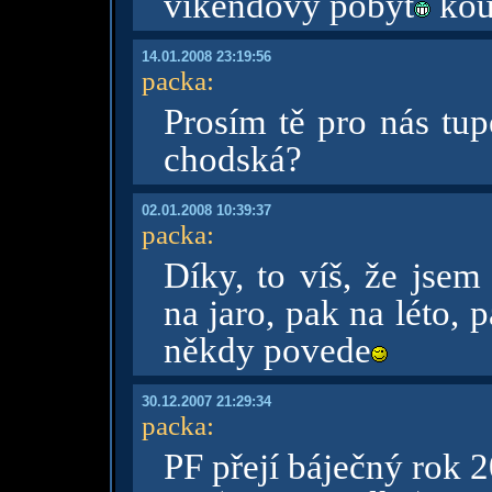
víkendový pobyt
kou
14.01.2008 23:19:56
packa
:
Prosím tě pro nás tup
chodská?
02.01.2008 10:39:37
packa
:
Díky, to víš, že jsem
na jaro, pak na léto, p
někdy povede
30.12.2007 21:29:34
packa
:
PF přejí báječný rok 