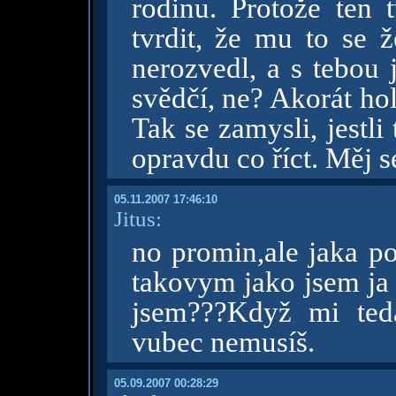
rodinu. Protože ten t
tvrdit, že mu to se 
nerozvedl, a s tebou 
svědčí, ne? Akorát ho
Tak se zamysli, jestli 
opravdu co říct. Měj s
05.11.2007 17:46:10
Jitus:
no promin,ale jaka po
takovym jako jsem ja 
jsem???Když mi teda
vubec nemusíš.
05.09.2007 00:28:29