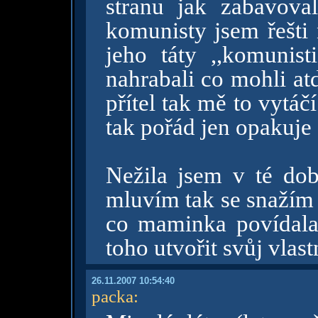
stranu jak zabavova
komunisty jsem řešti 
jeho táty ,,komunist
nahrabali co mohli a
přítel tak mě to vytáč
tak pořád jen opakuje
Nežila jsem v té do
mluvím tak se snažím 
co maminka povídala,
toho utvořit svůj vlast
26.11.2007 10:54:40
packa
: