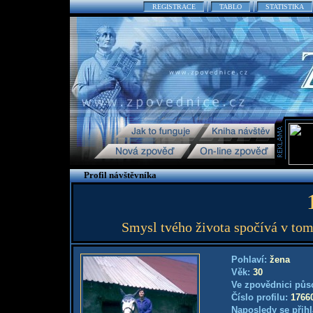
REGISTRACE
TABLO
STATISTIKA
Profil návštěvníka
Smysl tvého života spočívá v tom,
Pohlaví:
žena
Věk:
30
Ve zpovědnici půs
Číslo profilu:
1766
Naposledy se přihl