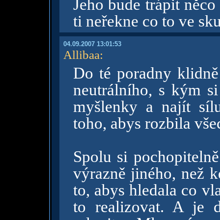
Jeho bude trápit něco 
ti neřekne co to ve sku
04.09.2007 13:01:53
Allibaa
:
Do té poradny klidně
neutrálního, s kým si
myšlenky a najít sílu
toho, abys rozbila vš
Spolu si pochopitelně
výrazně jiného, než 
to, abys hledala co vl
to realizovat. A je 