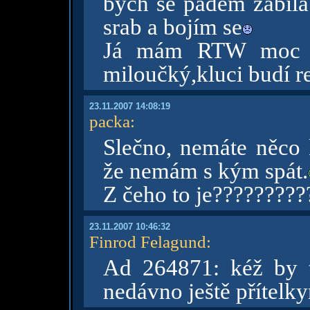
bych se pádem zabila
srab a bojím se
Já mám RTW moc rá
miloučký,kluci budí r
23.11.2007 14:08:19
packa
:
Slečno, nemáte něco 
že nemám s kým spát.
Z čeho to je?????????
23.11.2007 10:46:32
Finrod Felagund
:
Ad 264871: kéž by t
nedávno ještě přítelkyn