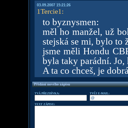
03.09.2007 15:21:26
1Tercie1
:
to byznysmen:
měl ho manžel, už bo
stejská se mi, bylo to
jsme měli Hondu CBR
byla taky parádní. Jo,
A ta co chceš, je dobr
Přidání nového zápisu
TVÁ PŘEZDÍVKA:
TVŮJ E-MAIL:
TEXT ZÁPISU: