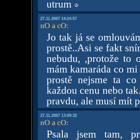
utrum
27.11.2007 14:24:57
nO a cO
:
Jo tak já se omlouvám
prostě..Asi se fakt s
nebudu, ,protože to
mám kamaráda co mi do
prostě nejsme ta co
každou cenu nebo tak
pravdu, ale musí mít 
27.11.2007 13:09:32
nO a cO
:
Psala jsem tam, p