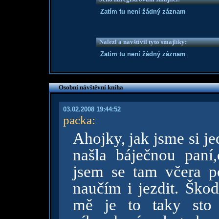
Zatím tu není žádný záznam
Nalezl a navštívil tyto smajlíky:
Zatím tu není žádný záznam
Osobní návštěvní kniha
03.02.2008 19:44:52
packa
:
Ahojky, jak jsme si j
našla báječnou paní
jsem se tam včera p
naučím i jezdit. Škod
mě je to taky sto 