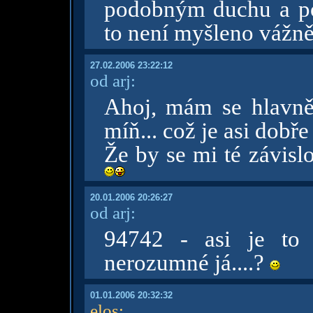
podobným duchu a po
to není myšleno vážn
27.02.2006 23:22:12
od arj:
Ahoj, mám se hlavně
míň... což je asi dobř
Že by se mi té závislo
20.01.2006 20:26:27
od arj:
94742 - asi je to 
nerozumné já....?
01.01.2006 20:32:32
elos
: