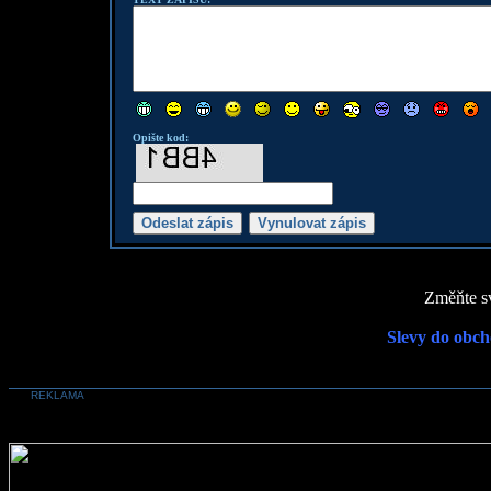
Opište kod:
Změňte sv
Slevy do obch
REKLAMA