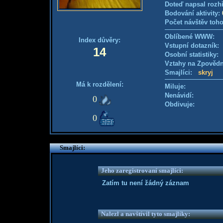
Doteď napsal rozh
Bodování aktivity:
Počet návštěv toho
Oblíbené WWW:
Index důvěry:
Vstupní dotazník
14
Osobní statistiky
Vztahy na Zpověd
Smajlíci:
skryj
Má k rozdělení:
Miluje:
Nenávidí:
0
Obdivuje:
0
Smajlíci:
Jeho zaregistrovaní smajlíci:
Zatím tu není žádný záznam
Nalezl a navštívil tyto smajlíky: