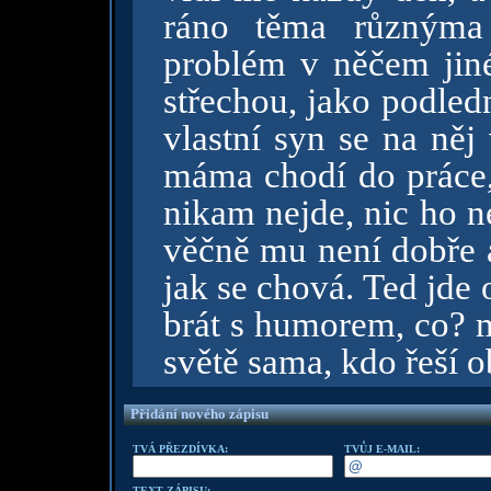
ráno těma různýma 
problém v něčem jin
střechou, jako podled
vlastní syn se na něj
máma chodí do práce,
nikam nejde, nic ho n
věčně mu není dobře a
jak se chová. Ted jde o
brát s humorem, co? 
světě sama, kdo řeší 
Přidání nového zápisu
TVÁ PŘEZDÍVKA:
TVŮJ E-MAIL:
TEXT ZÁPISU: