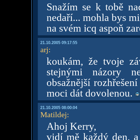
Snažím se k tobě nac
nedaří... mohla bys mi 
na svém icq aspoň zar
21.10.2005 09:17:55
arj
:
koukám, že tvoje závi
stejnými názory ne
obsažnější rozhřešení
moci dát dovolenou.
21.10.2005 08:00:04
Matildej
:
Ahoj Kerry,
vidí mě každý den, a