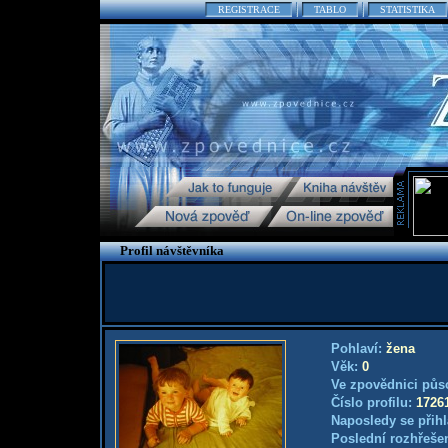
REGISTRACE
TABLO
STATISTIKA
Profil návštěvníka
Pohlaví:
žena
Věk:
0
Ve zpovědnici půs
Číslo profilu:
1726
Naposledy se přihl
Poslední rozhřešen