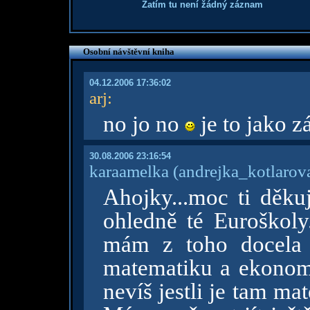
Zatím tu není žádný záznam
Osobní návštěvní kniha
04.12.2006 17:36:02
arj
:
no jo no
je to jako z
30.08.2006 23:16:54
karaamelka
(andrejka_kotlarov
Ahojky...moc ti děkuj
ohledně té Euroškoly.
mám z toho docela 
matematiku a ekonomi
nevíš jestli je tam m