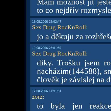
Mám možnost jít ještě
to co nejdřív rozmysl
19.08.2006 23:02:47
Sex Drug RocKnRoll
:
jo a děkuju za rozhře
19.08.2006 23:01:59
Sex Drug RocKnRoll
:
díky. Trošku jsem ro
nacházim(144588), sna
člověk je závislej na d
17.08.2006 14:51:31
zorz
:
to byla jen reakc