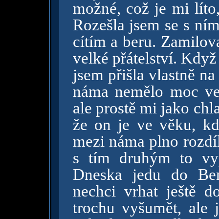
možné, což je mi líto
Rozešla jsem se s ním
cítím a beru. Zamilov
velké přátelství. Když
jsem přišla vlastně n
náma nemělo moc vel
ale prostě mi jako ch
že on je ve věku, kd
mezi náma plno rozdíl
s tím druhým to vy
Dneska jedu do Ber
nechci vrhat ještě d
trochu vyšumět, ale j