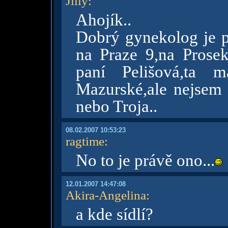
Jilly
:
Ahojík..
Dobrý gynekolog je p
na Praze 9,na Prose
paní Pelišová,ta m
Mazurské,ale nejsem s
nebo Troja..
08.02.2007 10:53:23
ragtime
:
No to je právě ono...
12.01.2007 14:47:08
Akira-Angelina
:
a kde sídlí?