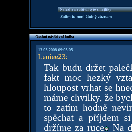
Nalezl a navštívil tyto smajlíky:
Zatím tu není žádný záznam
Osobní návštěvní kniha
13.03.2008 09:03:05
Leniee23
:
Tak budu držet pale
fakt moc hezký vzta
hloupost vrhat se hne
máme chvilky, že bych
to zatím hodně nevi
spěchat a příjdem si
držíme za ruce
Na dr