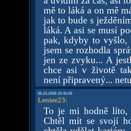
a uvidím za čas, asi 
mě to láká a on mě má
jak to bude s ježdění
láká. A asi se musí poč
pak, kdyby to vyšlo, 
jsem se rozhodla spr
jen ze zvyku... A jest
chce asi v životě t
není připravený... netu
06.03.2008 20:46:08
Leniee23
:
To je mi hodně líto, 
Chtěl mít se svojí ho
chtěla udělat kariéru