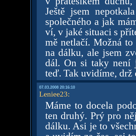
v přáteslkém duchu,
Ještě jsem nepotka
společného a jak má
ví, v jaké situaci s př
mě netlačí. Možná to
na dálku, ale jsem zv
dál. On si taky není 
teď. Tak uvidíme, drž
07.03.2008 20:16:10
Leniee23
:
Máme to docela pod
ten druhý. Prý pro ně
dálku. Asi je to všec