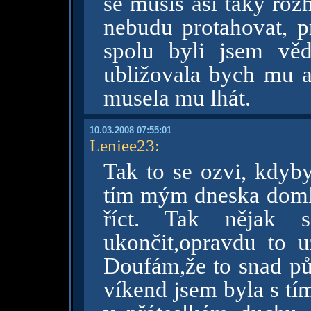
se musíš asi taky roz
nebudu protahovat, pr
spolu byli jsem vě
ubližovala bych mu a
musela mu lhát.
10.03.2008 07:55:01
Leniee23
:
Tak to se ozvi, kdyby
tím mým dneska domlu
říct. Tak nějak 
ukončit,opravdu to 
Doufám,že to snad pů
víkend jsem byla s tí