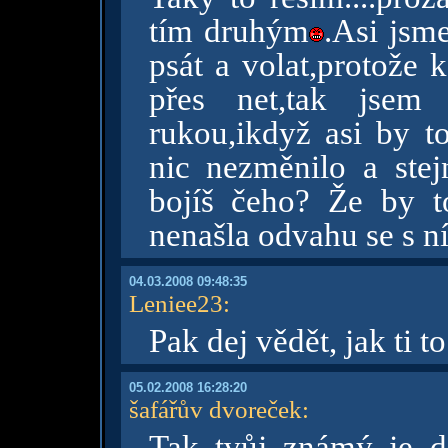
tím druhým
.Asi jsme
psát a volat,protože 
přes net,tak jse
rukou,ikdyž asi by 
nic nezměnilo a stej
bojíš čeho? Že by t
nenašla odvahu se s ní
04.03.2008 09:48:35
Leniee23
:
Pak dej vědět, jak ti 
05.02.2008 16:28:20
šafářův dvoreček
:
Tak tvůj známý je dě