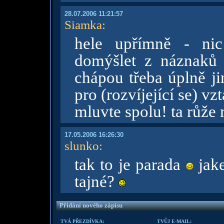
28.07.2006 11:21:57
Siamka
:
hele upřímně - nic
domýšlet z náznaků 
chápou třeba úplně ji
pro (rozvíjející se) vz
mluvte spolu! ta růže 
17.05.2006 16:26:30
slunko
:
tak to je parada
jake
tajné?
Přidání nového zápisu
TVÁ PŘEZDÍVKA:
TVŮJ E-MAIL: