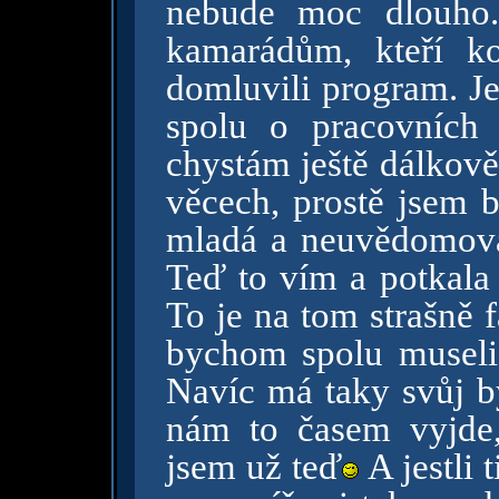
nebude moc dlouho.
kamarádům, kteří k
domluvili program. J
spolu o pracovních
chystám ještě dálkově
věcech, prostě jsem 
mladá a neuvědomoval
Teď to vím a potkala 
To je na tom strašně 
bychom spolu museli 
Navíc má taky svůj by
nám to časem vyjde,
jsem už teď
A jestli t