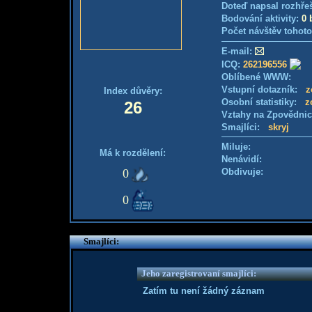
Doteď napsal rozhře
Bodování aktivity:
0 
Počet návštěv tohoto
E-mail:
ICQ:
262196556
Oblíbené WWW:
Vstupní dotazník:
z
Index důvěry:
Osobní statistiky:
z
26
Vztahy na Zpovědni
Smajlíci:
skryj
Miluje:
Má k rozdělení:
Nenávidí:
0
Obdivuje:
0
Smajlíci:
Jeho zaregistrovaní smajlíci:
Zatím tu není žádný záznam