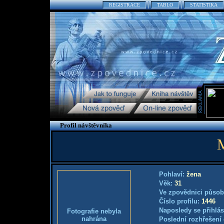
REGISTRACE
TABLO
STATISTIKA
Profil návštěvníka
M
Pohlaví:
žena
Věk:
31
Ve zpovědnici působ
Číslo profilu:
1446
Naposledy se přihlás
Fotografie nebyla
nahrána
Poslední rozhřešení 