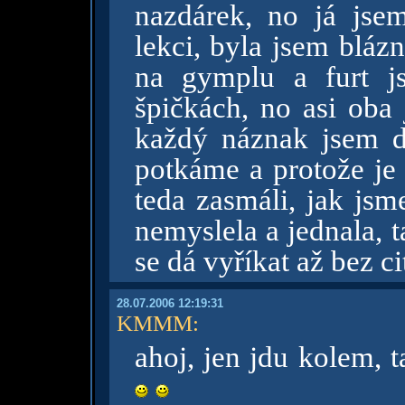
nazdárek, no já jse
lekci, byla jsem bláz
na gymplu a furt j
špičkách, no asi oba 
každý náznak jsem d
potkáme a protože je 
teda zasmáli, jak jsm
nemyslela a jednala, t
se dá vyříkat až bez c
28.07.2006 12:19:31
KMMM
:
ahoj, jen jdu kolem, 