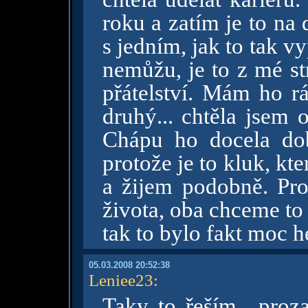
roku a zatím je to na 
s jedním, jak to tak v
nemůžu, je to z mé st
přátelství. Mám ho r
druhý... chtěla jsem 
Chápu ho docela dob
protože je to kluk, k
a žijem podobně. Pro
života, oba chceme to 
tak to bylo fakt moc h
05.03.2008 20:52:38
Leniee23
:
Taky to řeším....proz