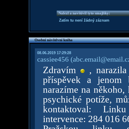
Nalezl a navštívil tyto smajlíky:
Zatím tu není žádný záznam
Osobní návštěvní kniha
08.06.2019 17:29:28
cassiee456
(abc.email@email.c
Zdravím
, narazila
příspěvek a jenom 
narazíme na někoho, 
psychické potíže, mů
kontaktoval: Link
intervence: 284 016 6
Pražskou linku