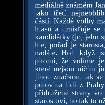
mediálně známém Janč
jako třetí nejneoblí
částí. Každé volby m
hlasů a umisťuje se 
kandidátky (jo, jeho s
hle, pořád je starost
nadále. Holt když j
pitomí, že volíme je
které nejsou ničím j
jinou značkou, tak se
polovina lidí z Prah
přidružené strany vol
starostovi, no tak to u