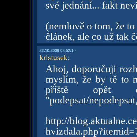
své jednání... fakt nev
(nemluvě o tom, že to 
článek, ale co už tak 
22.10.2009 08:52:10
kristusek
:
Ahoj, doporučuji rozh
myslím, že by tě to 
příště opět 
"podepsat/nepodepsat, 
http://blog.aktualn
hvizdala.php?itemid