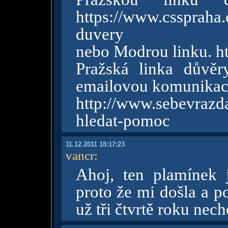
https://www.cssprah
duvery
nebo Modrou linku. h
Pražská linka důvěr
emailovou komunikaci
http://www.sebevra
hledat-pomoc
11.12.2011 18:17:23
vancr
:
Ahoj, ten plamínek 
proto že mi došla a p
už tři čtvrtě roku nech