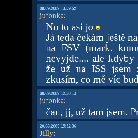
08.09.2009 13:59:52
jufonka
:
No to asi jo
Já teda čekám ještě na
na FSV (mark. komun
nevyjde.... ale kdyby
že už na ISS jsem z
zkusím, co mě víc bu
08.09.2009 12:50:13
jufonka
:
čau, jj, už tam jsem.
20.08.2009 15:32:36
Jilly
: