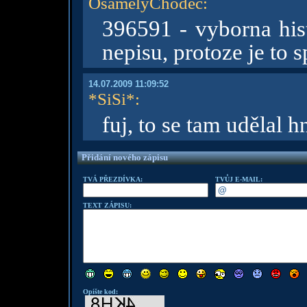
OsamelyChodec
:
396591 - vyborna hist
nepisu, protoze je to 
14.07.2009 11:09:52
*SiSi*
:
fuj, to se tam udělal 
Přidání nového zápisu
TVÁ PŘEZDÍVKA:
TVŮJ E-MAIL:
TEXT ZÁPISU:
Opište kod: