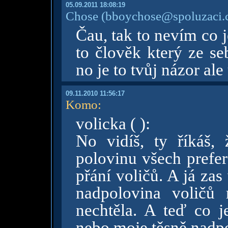
05.09.2011 18:08:19
Chose
(bboychose@spoluzaci.
Čau, tak to nevím co j
to člověk který ze se
no je to tvůj názor al
09.11.2010 11:56:17
Komo
:
volicka ( ):
No vidíš, ty říkáš,
polovinu všech prefer
přání voličů. A já za
nadpolovina voličů
nechtěla. A teď co j
nebo moje těsně nad