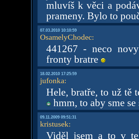
mluvíš k věci a podáv
prameny. Bylo to pouč
07.03.2010 10:10:59
OsamelyChodec
:
441267 - neco novy
fronty bratre
18.02.2010 17:25:59
jufonka
:
Hele, bratře, to už tě
hmm, to aby sme se s
09.11.2009 09:51:31
kristusek
:
Viděl jsem a to v te