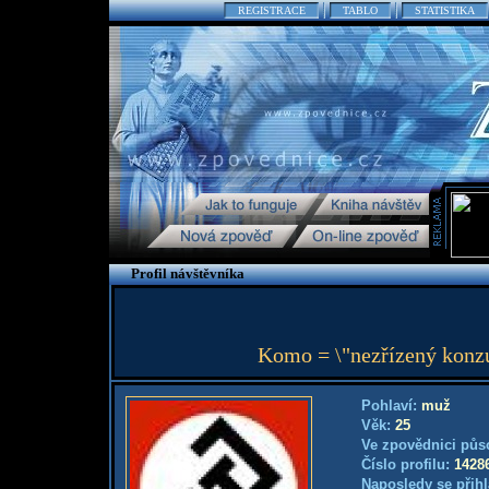
REGISTRACE
TABLO
STATISTIKA
Profil návštěvníka
Komo = \"nezřízený konzu
Pohlaví:
muž
Věk:
25
Ve zpovědnici půs
Číslo profilu:
1428
Naposledy se přihl