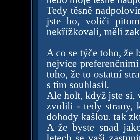
Tedy těsně nadpolovina
jste ho, voliči pitom
nekřížkovali, měli zak
A co se týče toho, že 
nejvíce preferenčními
toho, že to ostatní st
s tím souhlasil.
Ale holt, když jste si, 
zvolili - tedy strany
dohody kašlou, tak zkr
A že byste snad jako
letech se vaši zastup