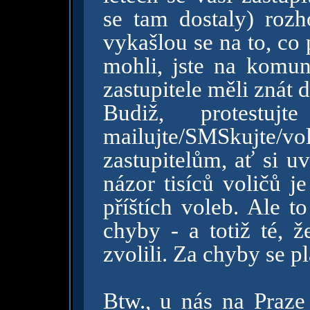
se tam dostaly) roz
vykašlou se na to, co 
mohli, jste na komun
zastupitele měli znát 
Budiž, protestuj
mailujte/SMSkujte/
zastupitelům, ať si u
názor tisíců voličů je
příštích voleb. Ale t
chyby - a totiž té, že
zvolili. Za chyby se pl
Btw., u nás na Praz