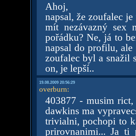
Ahoj,
napsal, že zoufalec je
mít nezávazný sex n
pořádku? Ne, já to be
napsal do profilu, ale
zoufalec byl a snažil 
on, je lepší..
19.08.2009 20:56:29
overburn
:
403877 - musim rict, 
dawkins ma vypravecsk
trivialni, pochopi to
prirovnanimi... Ja ti