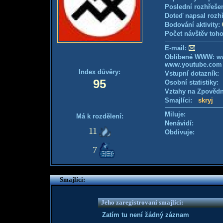
Poslední rozhřešen
Doteď napsal rozh
Bodování aktivity:
Počet návštěv toho
E-mail:
Oblíbené WWW: w
www.youtube.com
Index důvěry:
Vstupní dotazník
95
Osobní statistiky
Vztahy na Zpověd
Smajlíci:
skryj
Miluje:
Má k rozdělení:
Nenávidí:
11
Obdivuje:
7
Smajlíci:
Jeho zaregistrovaní smajlíci:
Zatím tu není žádný záznam