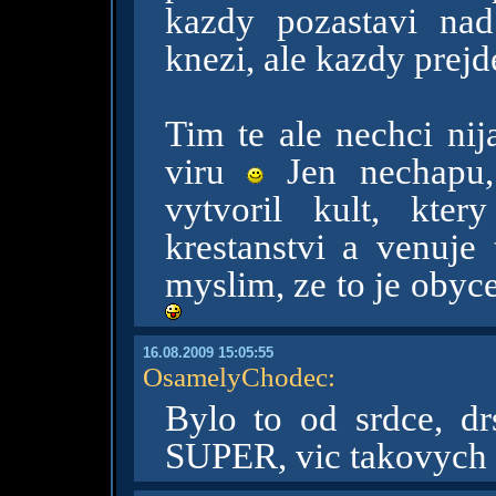
kazdy pozastavi na
knezi, ale kazdy prejd
Tim te ale nechci ni
viru
Jen nechapu,
vytvoril kult, kte
krestanstvi a venuje 
myslim, ze to je obyc
16.08.2009 15:05:55
OsamelyChodec
:
Bylo to od srdce, dr
SUPER, vic takovych 