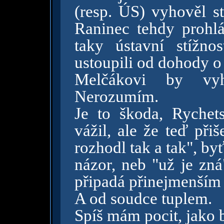
(resp. ÚS) vyhověl s
Raninec tehdy prohlá
taky ústavní stížn
ustoupili od dohody o
Melčákovi by vy
Nerozumím.
Je to škoda, Rychet
vážil, ale že teď při
rozhodl tak a tak", b
názor, neb "už je zná
připadá přinejmenším 
A od soudce tuplem.
Spíš mám pocit, jako 