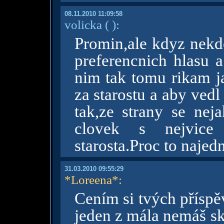
08.11.2010 11:09:58
volicka
( )
:
Promin,ale kdyz nekd
preferencnich hlasu a
nim tak tomu rikam j
za starostu a aby ved
tak,ze strany se nej
clovek s nejvice 
starosta.Proc to najed
31.03.2010 09:55:29
*Loreena*
:
Cením si tvých příspě
jeden z mála nemáš s