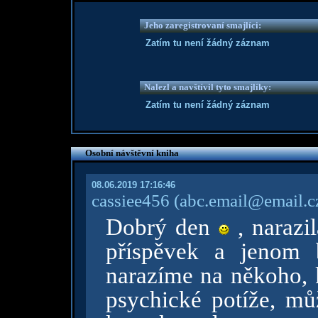
Jeho zaregistrovaní smajlíci:
Zatím tu není žádný záznam
Nalezl a navštívil tyto smajlíky:
Zatím tu není žádný záznam
Osobní návštěvní kniha
08.06.2019 17:16:46
cassiee456
(abc.email@email.c
Dobrý den
, narazil
příspěvek a jenom 
narazíme na někoho, 
psychické potíže, mů