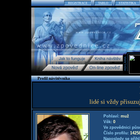
REGISTRACE
TABLO
STATISTIKA
Profil návštěvníka
lidé si vždy přisuzu
Pohlaví:
muž
Věk:
0
Ve zpovědnici půs
Číslo profilu:
1425
Naposledy se přihl