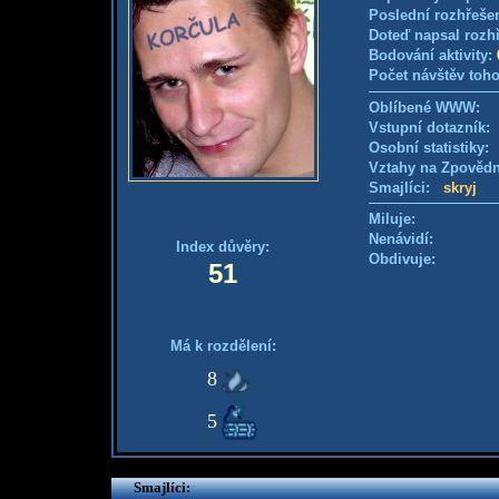
Poslední rozhřešen
Doteď napsal rozh
Bodování aktivity:
Počet návštěv toho
Oblíbené WWW:
Vstupní dotazník
Osobní statistiky
Vztahy na Zpověd
Smajlíci:
skryj
Miluje:
Nenávidí:
Index důvěry:
Obdivuje:
51
Má k rozdělení:
8
5
Smajlíci: