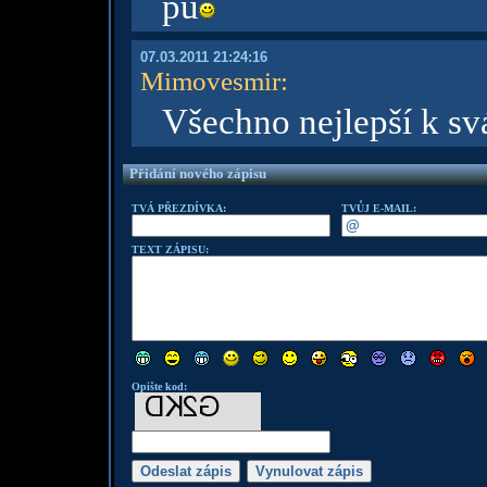
pu
07.03.2011 21:24:16
Mimovesmir
:
Všechno nejlepší k s
Přidání nového zápisu
TVÁ PŘEZDÍVKA:
TVŮJ E-MAIL:
TEXT ZÁPISU:
Opište kod: