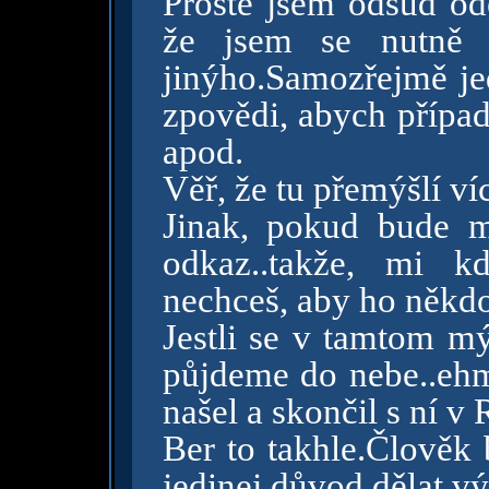
Prostě jsem odsud ode
že jsem se nutně p
jinýho.Samozřejmě j
zpovědi, abych případ
apod.
Věř, že tu přemýšlí ví
Jinak, pokud bude m
odkaz..takže, mi k
nechceš, aby ho někdo
Jestli se v tamtom m
půjdeme do nebe..ehm
našel a skončil s ní v
Ber to takhle.Člověk 
jedinej důvod dělat v