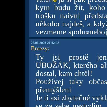
kym budu žít, koho
trošku naivní předst
někoho najdeš, a když
vezmeme spolu
neboj
22.01.2005 21:52:42
Breezy
:
Ty jsi prostě j
UBOŽÁK, kterého ali
dostal, kam chtěl!
Používej taky obč
přemýšlení
Je ti asi zbytečné vykl
se za sebe nestydím,