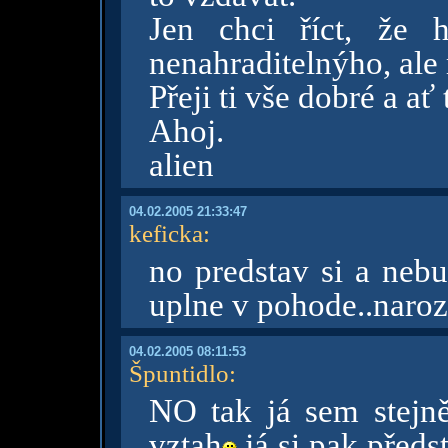
Jen chci říct, že 
nenahraditelnýho, ale 
Přeji ti vše dobré a ať
Ahoj.
alien
04.02.2005 21:33:47
keficka
:
no predstav si a nebu
uplne v pohode..naroz
04.02.2005 08:11:53
Špuntidlo
:
NO tak já sem stejn
vztah
já si pak předs