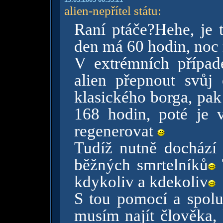
alien-nepřítel státu
:
Raní ptáče?Hehe, je t
den má 60 hodin, noc
V extrémních případ
alien přepnout svůj
klasického borga, pak
168 hodin, poté je 
regenerovat
Tudíž nutně dochází 
běžných smrtelníků
kdykoliv a kdekoliv
S tou pomocí a spolup
musím najít člověka,