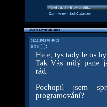
Nalezl a navštívil tyto smajlíky:
Zatím tu není žádný záznam
Osobní návštěvní kniha
01.12.2012 06:46:02
ans
( )
:
Hele, tys tady letos by
Tak Vás milý pane 
rád.
Pochopil jsem sp
programování?