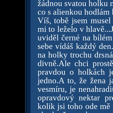
žádnou svatou holku ne
co s alienkou hodlám 
Víš, tobě jsem musel 
mi to leželo v hlavě...
uviděl černé na bílém
sebe vídáš každý den.
na holky trochu drsná
divně.Ale chci prostě
pravdou o holkách j
jedno.A to, že žena j
vesmíru, je nenahradi
opravdový nektar pr
kolik jsi toho ode mě č