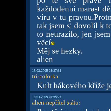
po té své pravé t
každodenní marast děv
víru v tu pravou.Proto
tak jsem si dovolil k 
to neurazilo, jen jsem
věcí
Měj se hezky.
alien
18.03.2005 21:37:31
tri-colorka
:
Kult hákového kříže j
18.03.2005 07:55:27
alien-nepřítel státu
: