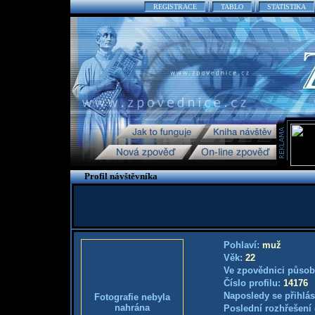
REGISTRACE
TABLO
STATISTIKA
Profil návštěvníka
Pohlaví:
muž
Věk:
22
Ve zpovědnici působ
Číslo profilu:
14176
Naposledy se přihlás
Fotografie nebyla
nahrána
Poslední rozhřešení 