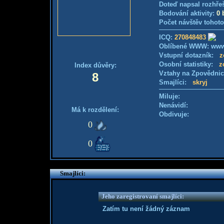
Doteď napsal rozhře
Bodování aktivity:
0 
Počet návštěv tohoto
ICQ:
270848483
Oblíbené WWW: www
Vstupní dotazník:
z
Osobní statistiky:
z
Index důvěry:
Vztahy na Zpovědni
8
Smajlíci:
skryj
Miluje:
Nenávidí:
Má k rozdělení:
Obdivuje:
0
0
Smajlíci:
Jeho zaregistrovaní smajlíci:
Zatím tu není žádný záznam