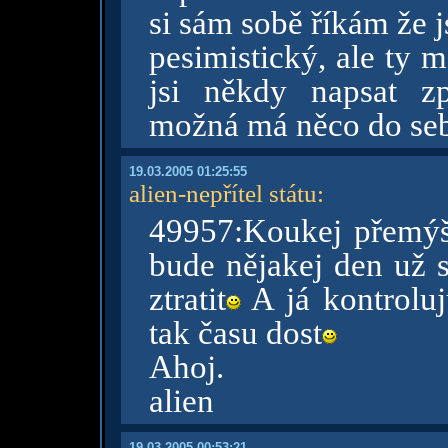
si sám sobě říkám že 
pesimistický, ale ty m
jsi někdy napsat z
možná má něco do se
19.03.2005 01:25:55
alien-nepřítel státu
:
49957:Koukej přemýšl
bude nějakej den už s
ztratit
A já kontroluju
tak času dost
Ahoj.
alien
19.03.2005 00:53:21