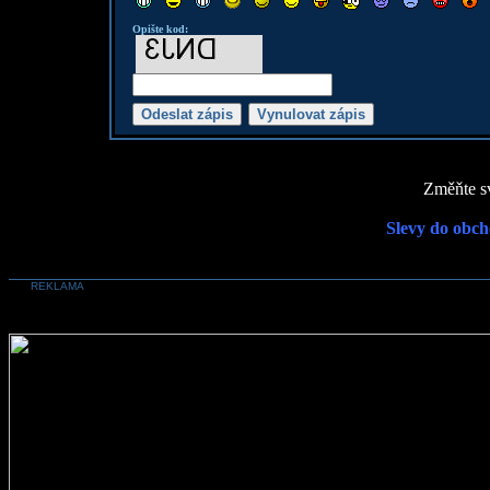
Opište kod:
Změňte sv
Slevy do obch
REKLAMA