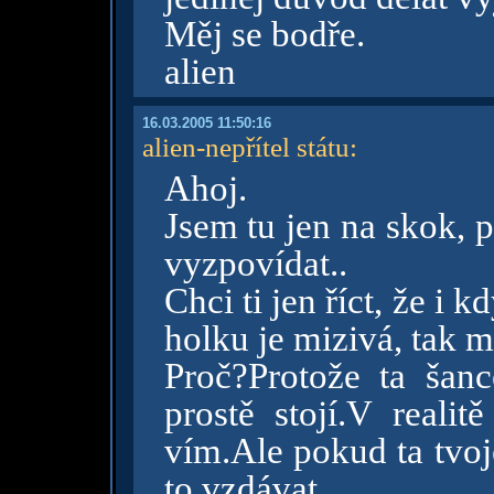
Měj se bodře.
alien
16.03.2005 11:50:16
alien-nepřítel státu
:
Ahoj.
Jsem tu jen na skok, 
vyzpovídat..
Chci ti jen říct, že i
holku je mizivá, tak m
Proč?Protože ta šanc
prostě stojí.V realit
vím.Ale pokud ta tvoj
to vzdávat.