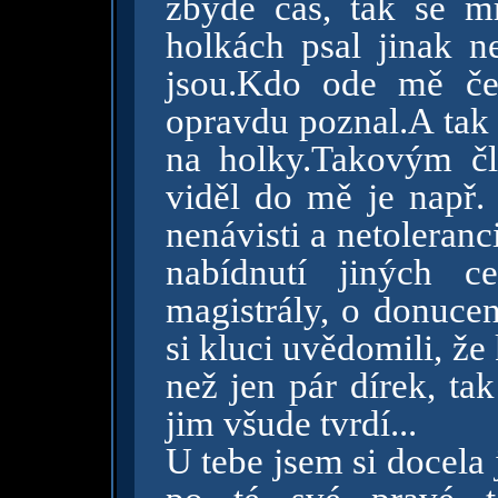
zbyde čas, tak se m
holkách psal jinak n
jsou.Kdo ode mě če
opravdu poznal.A tak 
na holky.Takovým č
viděl do mě je např.
nenávisti a netoleranc
nabídnutí jiných c
magistrály, o donucen
si kluci uvědomili, že
než jen pár dírek, ta
jim všude tvrdí...
U tebe jsem si docela j