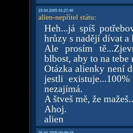
29.04.2005 01:27:40
alien-nepřítel státu
:
Heh...já spíš potřebo
hrůzy s nadějí dívat a k
Ale prosím tě...Zje
blbost, aby to na tebe
Otázka alienky není da
jestli existuje...10
nezajímá.
A štveš mě, že mažeš.
Ahoj.
alien
26.04.2005 00:09:18