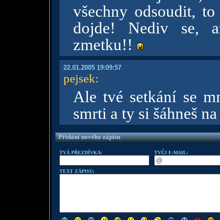
všechny odsoudit, to
dojde! Nediv se, a
zmetku!!
22.01.2005 19:09:57
pejsek
:
Ale tvé setkání se m
smrti a ty si šáhneš na
Přidání nového zápisu
TVÁ PŘEZDÍVKA:
TVŮJ E-MAIL:
TEXT ZÁPISU: