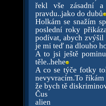
řekl vše zásadní a
pravdu..jako do dubů
Holkám se snažím spí
poslední roky přikáz
podívat, abych zvýšil 
je mi teď na dlouho h
A to jsi ještě pomi
těle..hehe
A co se týče fotky to
nevyvracím.To říkám
že bych tě diskrimino
Čus
alien