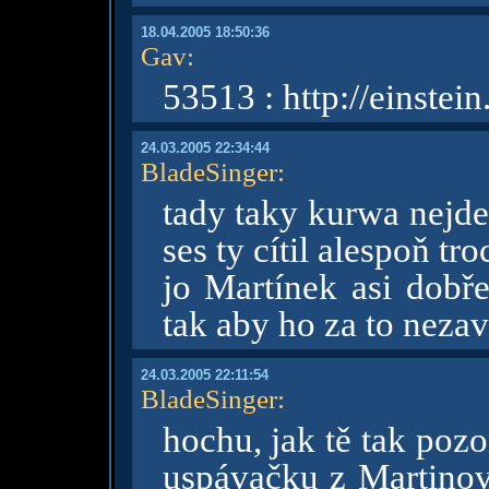
18.04.2005 18:50:36
Gav
:
53513 : http://einstei
24.03.2005 22:34:44
BladeSinger
:
tady taky kurwa nejde 
ses ty cítil alespoň tro
jo Martínek asi dobře
tak aby ho za to nezav
24.03.2005 22:11:54
BladeSinger
:
hochu, jak tě tak pozor
uspávačku z Martino