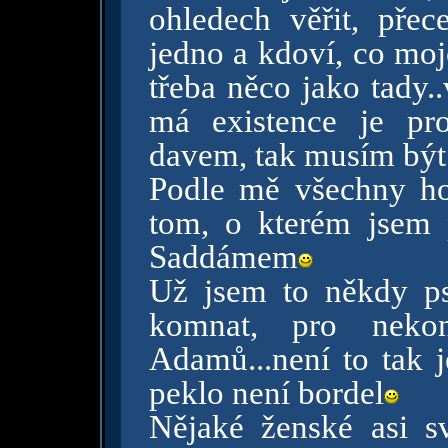
ohledech věřit, pře
jedno a kdoví, co moje
třeba něco jako tady.
má existence je pro
davem, tak musím být
Podle mě všechny ho
tom, o kterém jsem 
Saddámem
Už jsem to někdy ps
komnat, pro neko
Adamů...není to tak j
peklo není bordel
Nějaké ženské asi s