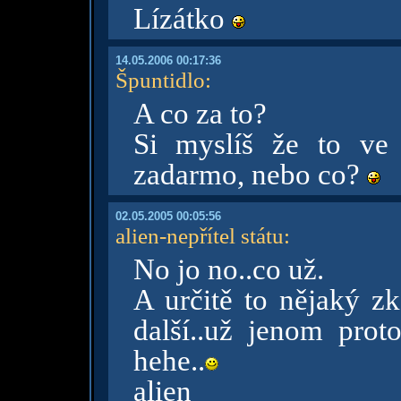
Lízátko
14.05.2006 00:17:36
Špuntidlo
:
A co za to?
Si myslíš že to ve
zadarmo, nebo co?
02.05.2005 00:05:56
alien-nepřítel státu
:
No jo no..co už.
A určitě to nějaký zk
další..už jenom proto
hehe..
alien