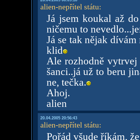
alien-nepřítel státu
:
Já jsem koukal až d
ničemu to nevedlo...j
Já se tak nějak dívám
klid
Ale rozhodně vytrvej 
šanci..já už to beru j
ne, tečka.
Ahoj.
alien
20.04.2005 20:56:43
alien-nepřítel státu
:
Pořád všude říkám, že