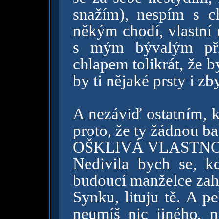
snažím), nespím s c
někým chodí, vlastní 
s mým bývalým pří
chlapem tolikrát, že by
by ti nějaké prsty i zby
A nezáviď ostatním, 
proto, že ty žádnou
OŠKLIVÁ VLASTNO
Nedivila bych se, 
budoucí manželce zah
Synku, lituju tě. A p
neumíš nic jiného, 