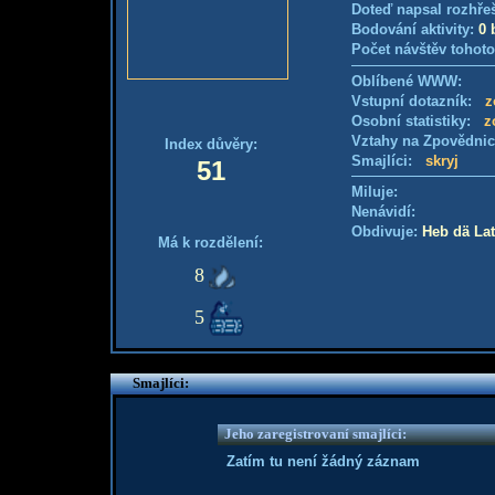
Doteď napsal rozhře
Bodování aktivity:
0 
Počet návštěv tohoto
Oblíbené WWW:
Vstupní dotazník:
z
Osobní statistiky:
z
Vztahy na Zpovědni
Index důvěry:
Smajlíci:
skryj
51
Miluje:
Nenávidí:
Obdivuje:
Heb dä Lat
Má k rozdělení:
8
5
Smajlíci:
Jeho zaregistrovaní smajlíci:
Zatím tu není žádný záznam