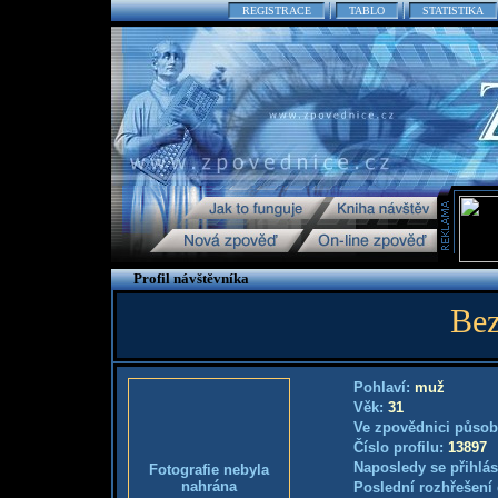
REGISTRACE
TABLO
STATISTIKA
Profil návštěvníka
Be
Pohlaví:
muž
Věk:
31
Ve zpovědnici působ
Číslo profilu:
13897
Naposledy se přihlás
Fotografie nebyla
nahrána
Poslední rozhřešení 