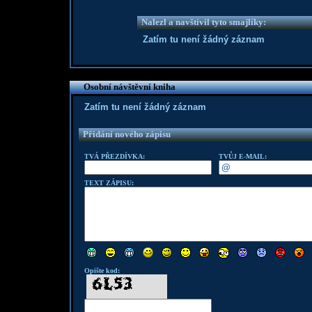
Nalezl a navštívil tyto smajlíky:
Zatím tu není žádný záznam
Osobní návštěvní kniha
Zatím tu není žádný záznam
Přidání nového zápisu
TVÁ PŘEZDÍVKA:
TVŮJ E-MAIL:
TEXT ZÁPISU:
Opište kod: