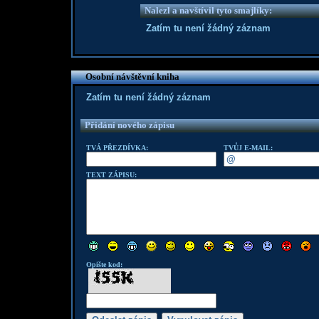
Nalezl a navštívil tyto smajlíky:
Zatím tu není žádný záznam
Osobní návštěvní kniha
Zatím tu není žádný záznam
Přidání nového zápisu
TVÁ PŘEZDÍVKA:
TVŮJ E-MAIL:
TEXT ZÁPISU:
Opište kod: