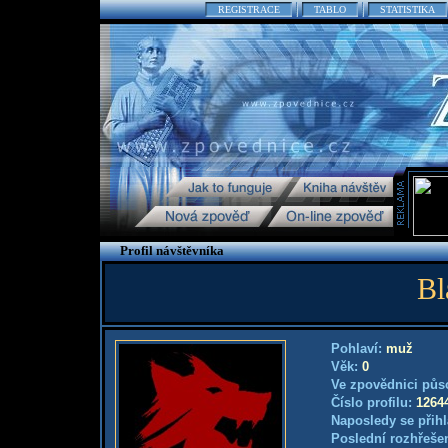
REGISTRACE
TABLO
STATISTIKA
Profil návštěvníka
Bl
Pohlaví:
muž
Věk:
0
Ve zpovědnici půs
Číslo profilu:
1264
Naposledy se přihl
Poslední rozhřešen