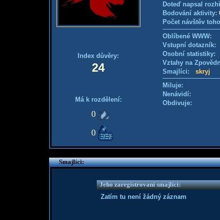
Doteď napsal rozh
Bodování aktivity:
Počet návštěv toho
Oblíbené WWW:
Vstupní dotazník
Osobní statistiky
Index důvěry:
Vztahy na Zpověd
24
Smajlíci:
skryj
Miluje:
Nenávidí:
Má k rozdělení:
Obdivuje:
0
0
Smajlíci:
Jeho zaregistrovaní smajlíci:
Zatím tu není žádný záznam