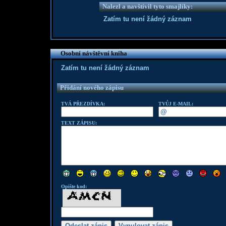
Nalezl a navštívil tyto smajlíky:
Zatím tu není žádný záznam
Osobní návštěvní kniha
Zatím tu není žádný záznam
Přidání nového zápisu
TVÁ PŘEZDÍVKA:
TVŮJ E-MAIL:
TEXT ZÁPISU:
Opište kod: