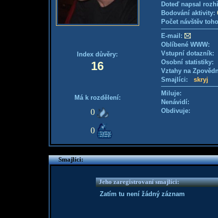
Doteď napsal rozh
Bodování aktivity:
Počet návštěv toho
E-mail:
Oblíbené WWW:
Vstupní dotazník
Index důvěry:
Osobní statistiky
16
Vztahy na Zpověd
Smajlíci:
skryj
Miluje:
Má k rozdělení:
Nenávidí:
0
Obdivuje:
0
Smajlíci:
Jeho zaregistrovaní smajlíci:
Zatím tu není žádný záznam