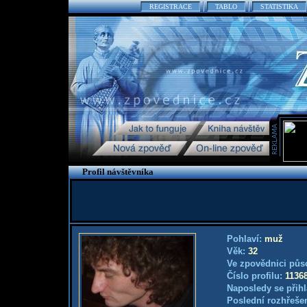
REGISTRACE
TABLO
STATISTIKA
Profil návštěvníka
Pohlaví:
muž
Věk:
32
Ve zpovědnici půs
Číslo profilu:
1136
Naposledy se přihl
Poslední rozhřešen