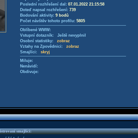
Poslední rozhřešení dal:
07.01.2022 21:15:58
Doteď napsal rozhřešení:
739
Bodování aktivity:
9 bodů
Počet návštěv tohoto profilu:
5805
Oblíbené WWW:
Vstupní dotazník: Ještě nevyplnil
Osobní statistiky:
zobraz
Vztahy na Zpovědnici:
zobraz
Smajlíci:
skryj
Miluje:
Nenávidí:
Obdivuje:
strovaní smajlíci: