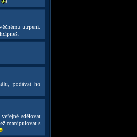
.
 věčnému utrpení.
chcípneš.
álu, podávat ho
veřejně sdělovat
než manipulovat s