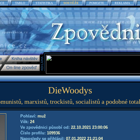
ACE
TABLO
STATISTIKA
SOUTĚŽE
POMOZTE
REKLAMA
DieWoodys
munistů, marxistů, trockistů, socialistů a podobné total
Pohlaví:
muž
Věk:
24
Ve zpovědnici působí od:
22.10.2021 23:00:06
Číslo profilu:
109936
Naposledy se přihlásil:
07.01.2022 21:21:04