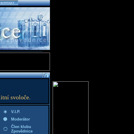
KONTAKT
itní svoloče.
V.I.P.
Moderátor
Člen klubu
Zpovědnice