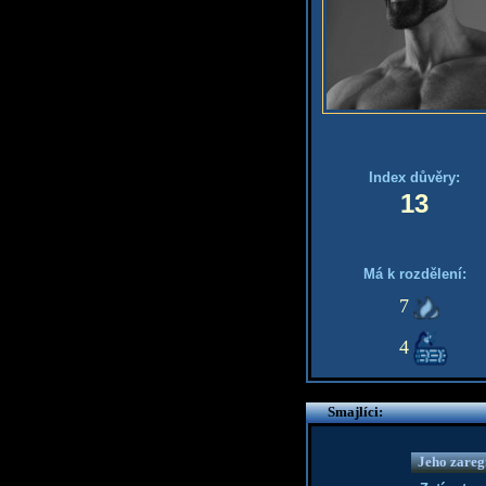
Index důvěry:
13
Má k rozdělení:
7
4
Smajlíci:
Jeho zaregi