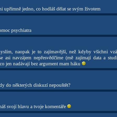
mi upřímně jedno, co hodláš dělat se svým životem
omoc psychiatra
yslím, naopak je to zajímavější, než kdyby všichni vzá
se asi navzájem nepřesvědčíme (mě zajímají data a stud
s co jen nadávají bez argument mam háku
ady do některých diskuzí nepouštět?
máš svojí hlavu a tvoje komentáře