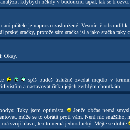
 analýzu, kdybych někdy v budoucnu tápal, tak se ti ozvu
 ani přátele je naprosto zasloužené. Vesmír tě odsoudil k
ál prskej sračky, protože sám sračka jsi a jako sračka taky 
í: Okay.
ace
spíš budeš úslužně zvedat mejdlo v krimin
cidivistům a nastavovat řiťku jejich zvrhlým choutkám.
odys: Taky jsem optimista.
Jenže občas nemá smysl 
ntovat, může se to obrátit proti vám. Není nic snažšího, 
o má svojí hlavu, ten to nemá jednoduchý. Mějte se dobře