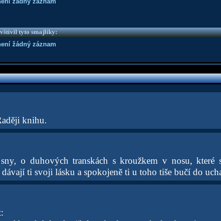
není žádný záznam
vštívil tyto smajlíky:
není žádný záznam
Raději knihu.
né sny, o duhových transkách s kroužkem v nosu, které 
 dávají ti svoji lásku a spokojeně ti u toho tiše bučí do uch
: