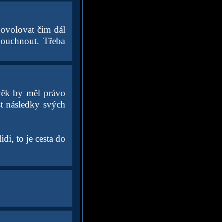
dovolovat čim dál
 bouchnout. Třeba
ověk by měl právo
st následky svých
di, to je cesta do