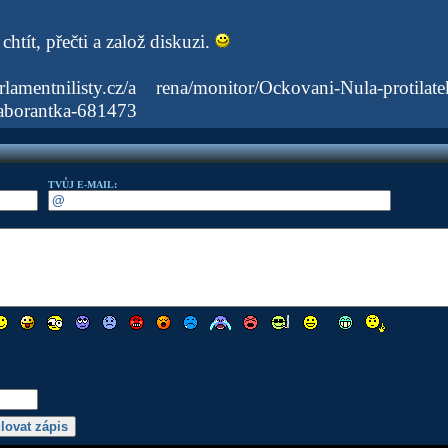
e chtít, přečti a založ diskuzi.
rlamentnilisty.cz/a rena/monitor/Ockovani-Nula-protila
laborantka-681473
TVŮJ E-MAIL: