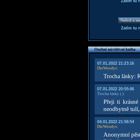
Zatím tu 
Nalezl a na
Zatím tu 
Osobní návštěvní kniha
07.01.2022 21:23:16
DieWoodys
:
Trocha lásky: 
07.01.2022 20:55:06
Trocha lásky
( )
:
Přeji ti krás
neodbytně tulí,
04.01.2022 21:58:54
DieWoodys
:
Anonymní pěst