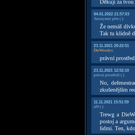
Děkuji za tvou
04.01.2022 21:57:03
Anonymní pěst
( )
:
Že nemáš dívku
Tak tu klidně d
23.11.2021 20:22:51
DieWoodys
:
právní prostřed
23.11.2021 12:52:10
právní prostředí
( )
:
No, defenestr
zkušenějším re
11.11.2021 15:51:59
al9
( )
:
Trewg a DieWo
postoj a argume
lidmi. Ten, kd