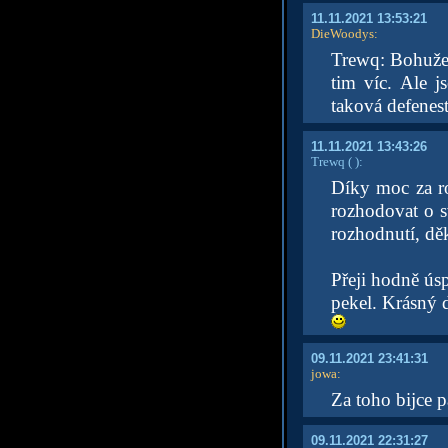
11.11.2021 13:53:21
DieWoodys
:
Trewq: Bohužel,
tim víc. Ale j
taková defenest
11.11.2021 13:43:26
Trewq
( )
:
Díky moc za ro
rozhodovat o s
rozhodnutí, děk
Přeji hodně úsp
pekel. Krásný d
09.11.2021 23:41:31
jowa
:
Za toho bijce p
09.11.2021 22:31:27