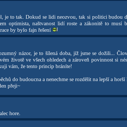
 je to tak. Dokud se lidi neozvou, tak si politici budou 
sem optimista, naštvanost lidí roste a zákonitě to musí
race by bylo fajn řešení
zumný názor, je to šílená doba, jíž jsme se dožili... Čl
vém životě ve všech ohledech a zároveň povinnost si né
uji vám, že tento princip bráníte!
ěchů do budoucna a nenechme se rozdělit na lepší a horší li
en přeji~
alec hore.