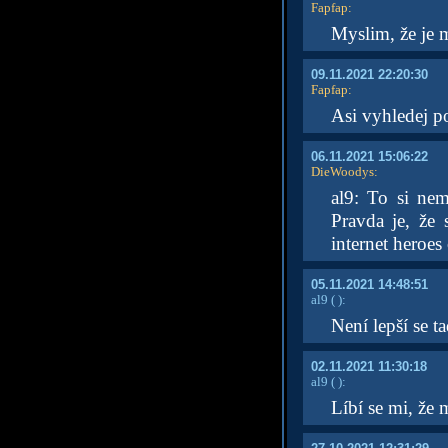
Fapfap
:
Myslim, že je 
09.11.2021 22:20:30
Fapfap
:
Asi vyhledej p
06.11.2021 15:06:22
DieWoodys
:
al9: To si nem
Pravda je, že 
internet heroe
05.11.2021 14:48:51
al9
( )
:
Není lepší se t
02.11.2021 11:30:18
al9
( )
:
Líbí se mi, že 