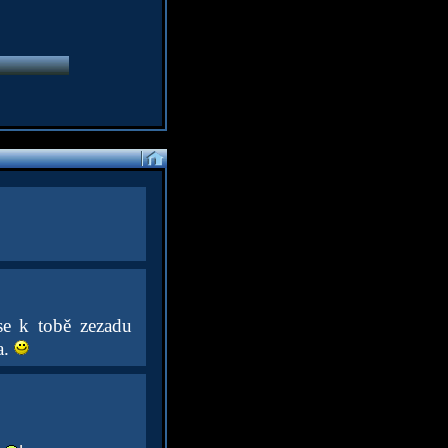
se k tobě zezadu
a.