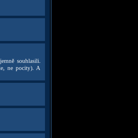
jemně souhlasili.
ie, ne pocity). A