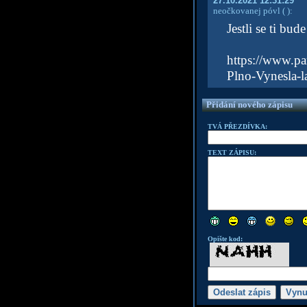
27.10.2021 12:31:29
neočkovanej póvl
( )
:
Jestli se ti bud
https://www.pa
Plno-Vynesla-
Přidání nového zápisu
TVÁ PŘEZDÍVKA:
TEXT ZÁPISU:
Opište kod: