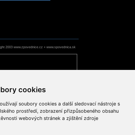
ight 2003 www.zpovednice.cz + www.spovednica.sk
bory cookies
užívají soubory cookies a další sledovací nástroje s
elského prostředí, zobrazení přizpůsobeného obsahu
těvnosti webových stránek a zjištění zdroje