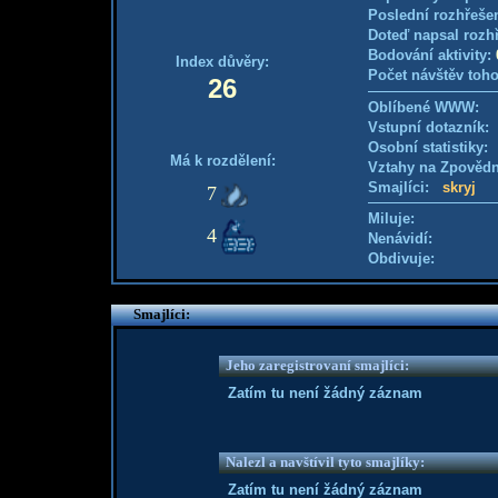
Poslední rozhřešen
Doteď napsal rozh
Bodování aktivity:
Index důvěry:
Počet návštěv toho
26
Oblíbené WWW:
Vstupní dotazník: 
Osobní statistiky
Má k rozdělení:
Vztahy na Zpověd
Smajlíci:
skryj
7
Miluje:
4
Nenávidí:
Obdivuje:
Smajlíci:
Jeho zaregistrovaní smajlíci:
Zatím tu není žádný záznam
Nalezl a navštívil tyto smajlíky:
Zatím tu není žádný záznam