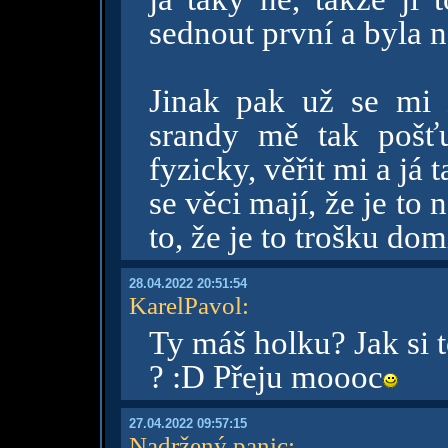
sednout první a byla n
Jinak pak už se mi 
srandy mě tak pošť
fyzicky, věřit mi a já t
se věci mají, že je to 
to, že je to trošku do
28.04.2022 20:51:54
KarelPavol
:
Ty máš holku? Jak si t
? :D Přeju moooc
27.04.2022 09:57:15
Nadržený panic
: