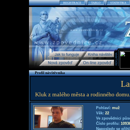
REGISTRACE
TABLO
STATISTIKA
Profil návštěvníka
La
Kluk z malého města a rodinného domu.
Pohlaví:
muž
Věk:
22
Ve zpovědnici půs
Číslo profilu:
1093
Naposledy se přihl