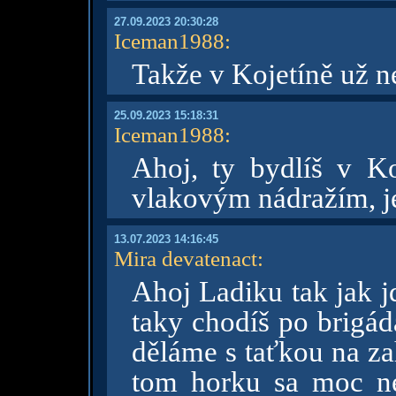
27.09.2023 20:30:28
Iceman1988
:
Takže v Kojetíně už 
25.09.2023 15:18:31
Iceman1988
:
Ahoj, ty bydlíš v Ko
vlakovým nádražím, j
13.07.2023 14:16:45
Mira devatenact
:
Ahoj Ladiku tak jak j
taky chodíš po brigád
děláme s taťkou na za
tom horku sa moc ne