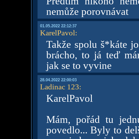
Předtím nikoho nem
nemůže porovnávat
01.05.2022 22:12:37
KarelPavol
:
Takže spolu š*káte jo
brácho, to já teď m
jak se to vyvine
28.04.2022 22:00:03
Ladinac 123
:
KarelPavol
Mám, pořád tu jedn
povedlo... Byly to del