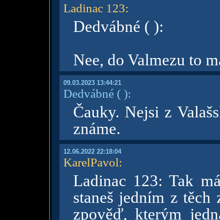
Ladinac 123
:
Dedvábné ( ):
Nee, do Valmezu to 
09.03.2023 13:44:21
Dedvábné
( )
:
Čauky. Nejsi z Valaš
známe.
12.06.2022 22:18:04
KarelPavol
:
Ladinac 123: Tak má
staneš jedním z těch 
zpověď, kterým jedn