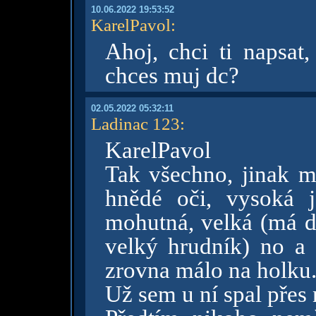
10.06.2022 19:53:52
KarelPavol
:
Ahoj, chci ti napsat,
chces muj dc?
02.05.2022 05:32:11
Ladinac 123
:
KarelPavol
Tak všechno, jinak mě
hnědé oči, vysoká j
mohutná, velká (má d
velký hrudník) no a 
zrovna málo na holku
Už sem u ní spal přes