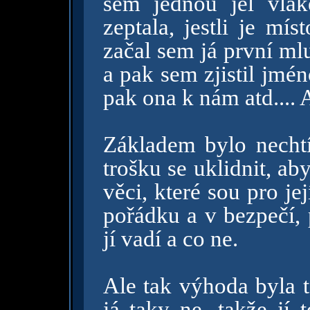
sem jednou jel vla
zeptala, jestli je mí
začal sem já první ml
a pak sem zjistil jméno
pak ona k nám atd.... 
Základem bylo nechtí
trošku se uklidnit, ab
věci, které sou pro jej
pořádku a v bezpečí, 
jí vadí a co ne.
Ale tak výhoda byla t
já taky ne, takže jí 