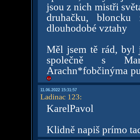
jsou z nich mistři svě
druhačku, bloncku
dlouhodobé vztahy
Měl jsem tě rád, byl 
společně s Man
Arachn*fobčinýma pus
11.06.2022 15:31:57
Ladinac 123
:
KarelPavol
Klidně napiš prímo ta