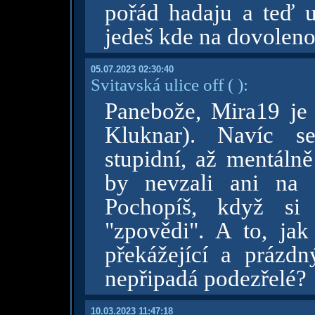
pořád hadaju a teď u
jedeš kde na dovolen
05.07.2023 02:30:40
Svitavská ulice off
( )
:
Panebože, Mira19 je 
Kluknar). Navíc se
stupidní, až mentáln
by nevzali ani na 
Pochopíš, když si 
"zpovědi". A to, ja
překážející a prázdn
nepřipadá podezřelé?
10.03.2023 11:47:18