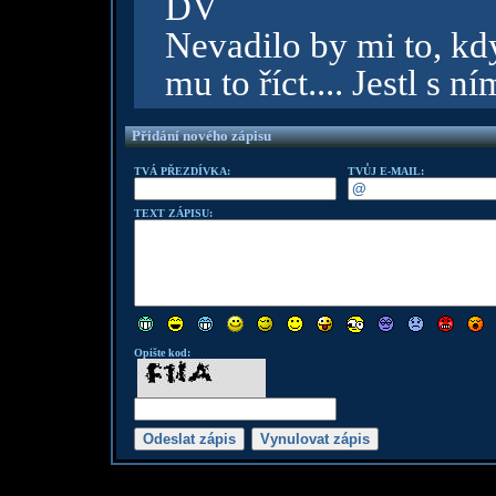
DV
Nevadilo by mi to, kdy
mu to říct.... Jestl s 
Přidání nového zápisu
TVÁ PŘEZDÍVKA:
TVŮJ E-MAIL:
TEXT ZÁPISU:
Opište kod: