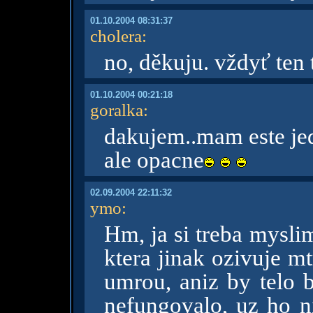
01.10.2004 08:31:37
cholera
:
no, děkuju. vždyť ten 
01.10.2004 00:21:18
goralka
:
dakujem..mam este jed
ale opacne
02.09.2004 22:11:32
ymo
:
Hm, ja si treba myslim
ktera jinak ozivuje m
umrou, aniz by telo 
nefungovalo, uz ho ni