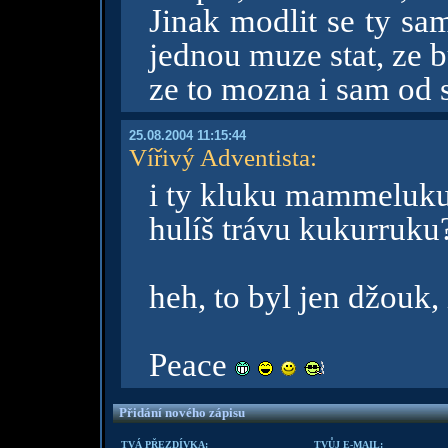
Jinak modlit se ty sa
jednou muze stat, ze 
ze to mozna i sam od 
25.08.2004 11:15:44
Vířivý Adventista
:
i ty kluku mammeluku
hulíš trávu kukurruku
heh, to byl jen džouk, 
Peace
Přidání nového zápisu
TVÁ PŘEZDÍVKA:
TVŮJ E-MAIL: