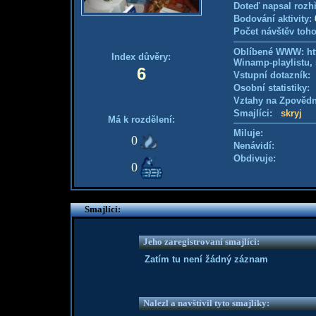
Doteď napsal rozh
Bodování aktivity:
Počet návštěv toho
Oblíbené WWW: http
Index důvěry:
Winamp-playlistu, 
6
Vstupní dotazník
Osobní statistiky
Vztahy na Zpověd
Smajlíci:
skryj
Má k rozdělení:
Miluje:
0
Nenávidí:
Obdivuje:
0
Smajlíci:
Jeho zaregistrovaní smajlíci:
Zatím tu není žádný záznam
Nalezl a navštívil tyto smajlíky: