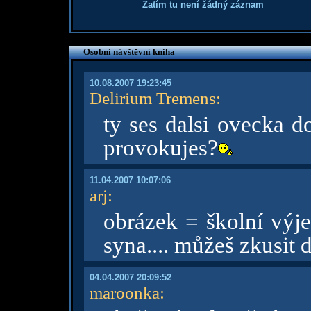
Zatím tu není žádný záznam
Osobní návštěvní kniha
10.08.2007 19:23:45
Delirium Tremens
:
ty ses dalsi ovecka 
provokujes?
11.04.2007 10:07:06
arj
:
obrázek = školní výj
syna.... můžeš zkusit
04.04.2007 20:09:52
maroonka
: