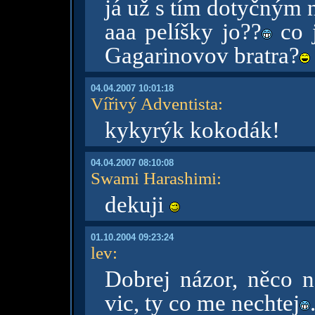
já už s tím dotyčným 
aaa pelíšky jo??
co j
Gagarinovov bratra?
04.04.2007 10:01:18
Vířivý Adventista
:
kykyrýk kokodák!
04.04.2007 08:10:08
Swami Harashimi
:
dekuji
01.10.2004 09:23:24
lev
:
Dobrej názor, něco n
vic, ty co me nechtej