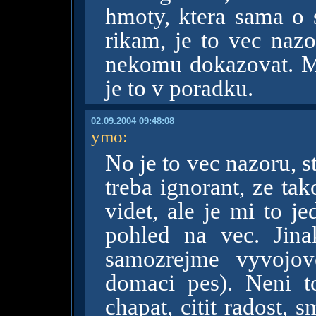
hmoty, ktera sama o 
rikam, je to vec naz
nekomu dokazovat. Me
je to v poradku.
02.09.2004 09:48:08
ymo
:
No je to vec nazoru, st
treba ignorant, ze ta
videt, ale je mi to j
pohled na vec. Jina
samozrejme vyvojov
domaci pes). Neni 
chapat, citit radost, s