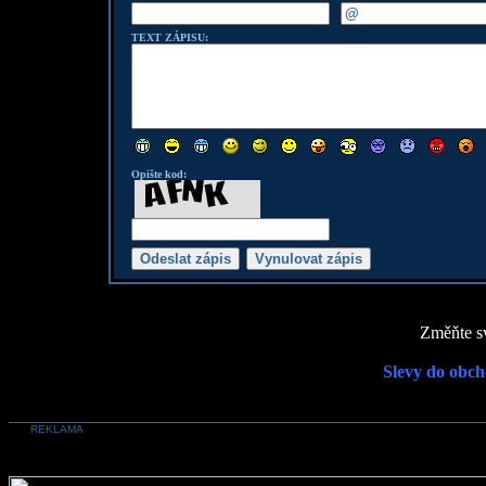
TEXT ZÁPISU:
Opište kod:
Změňte sv
Slevy do obch
REKLAMA