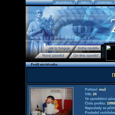
REGISTRACE
TABLO
STATISTIKA
Profil návštěvníka
Pohlaví:
muž
Věk:
24
Ve zpovědnici půs
Číslo profilu:
1090
Naposledy se přihl
Poslední rozhřešen