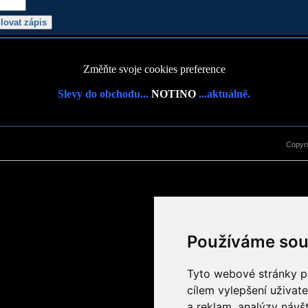
Změňte svoje cookies preference
Slevy do obchodu...
NOTINO
...aktuálně.
Copyr
Používáme sou
Tyto webové stránky po
cílem vylepšení uživat
a reklam, analýzy návš