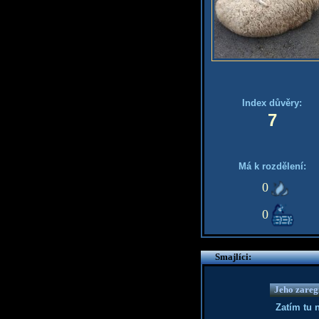
Index důvěry:
7
Má k rozdělení:
0
0
Smajlíci:
Jeho zaregi
Zatím tu 