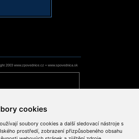
ight 2003 www.zpovednice.cz + www.spovednica.sk
bory cookies
užívají soubory cookies a další sledovací nástroje s
elského prostředí, zobrazení přizpůsobeného obsahu
těvnosti webových stránek a zjištění zdroje