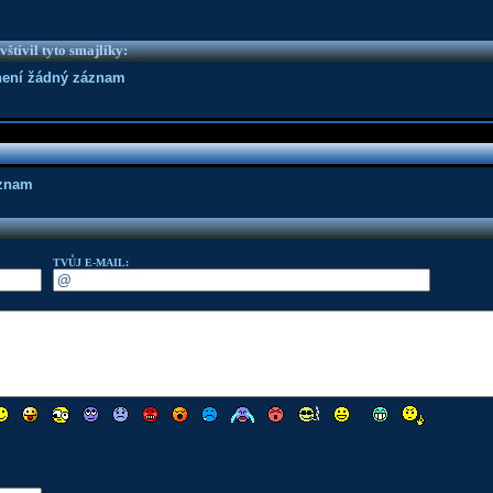
vštívil tyto smajlíky:
není žádný záznam
áznam
TVŮJ E-MAIL: