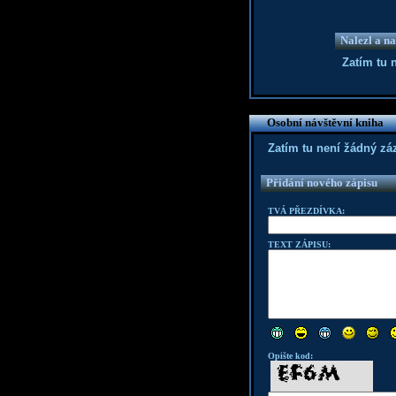
Nalezl a na
Zatím tu 
Osobní návštěvní kniha
Zatím tu není žádný z
Přidání nového zápisu
TVÁ PŘEZDÍVKA:
TEXT ZÁPISU:
Opište kod: