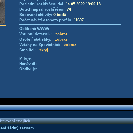
Poslední rozhřešení dal:
14.05.2022 19:00:13
Doteď napsal rozhřešení:
74
Bodování aktivity:
0 bodů
Počet návštěv tohoto profilu:
11697
Oblíbené WWW:
Vstupní dotazník:
zobraz
Osobní statistiky:
zobraz
Vztahy na Zpovědnici:
zobraz
Smajlíci:
skryj
Miluje:
Nenávidí:
Obdivuje:
strovaní smajlíci:
není žádný záznam