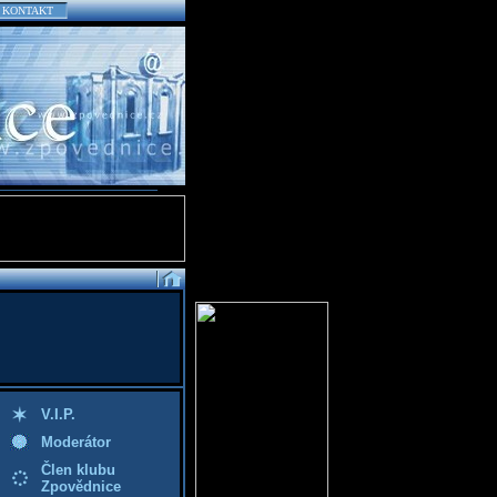
KONTAKT
V.I.P.
Moderátor
Člen klubu
Zpovědnice