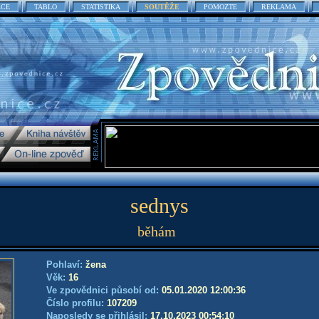
ACE
TABLO
STATISTIKA
SOUTĚŽE
POMOZTE
REKLAMA
sednys
běhám
Pohlaví:
žena
Věk:
16
Ve zpovědnici působí od:
05.01.2020 12:00:36
Číslo profilu:
107209
Naposledy se přihlásil:
17.10.2023 00:54:10