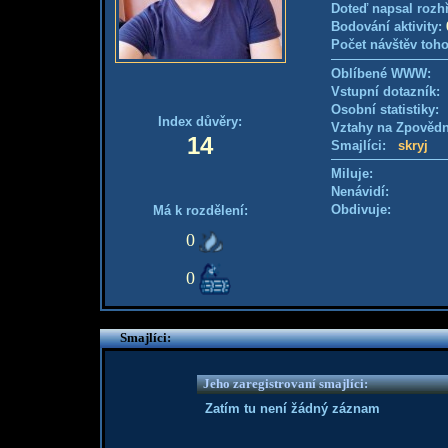
Doteď napsal rozh
Bodování aktivity:
Počet návštěv toho
Oblíbené WWW:
Vstupní dotazník: 
Osobní statistiky
Index důvěry:
Vztahy na Zpověd
14
Smajlíci:
skryj
Miluje:
Nenávidí:
Obdivuje:
Má k rozdělení:
0
0
Smajlíci:
Jeho zaregistrovaní smajlíci:
Zatím tu není žádný záznam