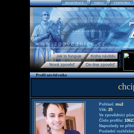
REGISTRACE
TABLO
STATISTIKA
Profil návštěvníka
chc
Pohlaví:
muž
Věk:
25
Ve zpovědnici půs
Číslo profilu:
1062
Naposledy se přihl
Poslední rozhřešen