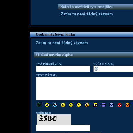
Nalezl a navštívil tyto smajlíky:
Zatím tu není žádný záznam
Osobní návštěvní kniha
Zatím tu není žádný záznam
Přidání nového zápisu
TVÁ PŘEZDÍVKA:
TVŮJ E-MAIL:
TEXT ZÁPISU:
Opište kod: