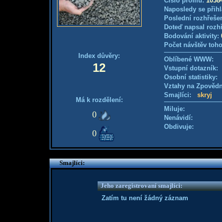
Číslo profilu:
1038
Naposledy se přihl
Poslední rozhřešen
Doteď napsal rozh
Bodování aktivity:
Počet návštěv toho
Index důvěry:
Oblíbené WWW:
12
Vstupní dotazník
Osobní statistiky
Vztahy na Zpověd
Smajlíci:
skryj
Má k rozdělení:
Miluje:
0
Nenávidí:
Obdivuje:
0
Smajlíci:
Jeho zaregistrovaní smajlíci:
Zatím tu není žádný záznam