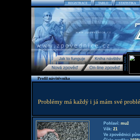
REGISTRACE
TABLO
STATISTIKA
Profil návštěvníka
Problémy má každý i já mám své problé
Pohlaví:
muž
Věk:
21
Ve zpovědnici půs