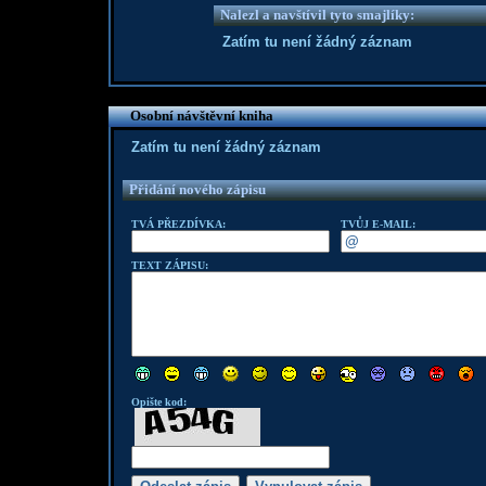
Nalezl a navštívil tyto smajlíky:
Zatím tu není žádný záznam
Osobní návštěvní kniha
Zatím tu není žádný záznam
Přidání nového zápisu
TVÁ PŘEZDÍVKA:
TVŮJ E-MAIL:
TEXT ZÁPISU:
Opište kod: