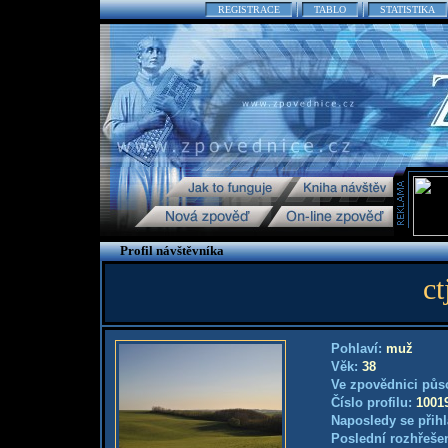
REGISTRACE
TABLO
STATISTIKA
Profil návštěvníka
ct
Pohlaví:
muž
Věk:
38
Ve zpovědnici půs
Číslo profilu:
1001
Naposledy se přihl
Poslední rozhřešen