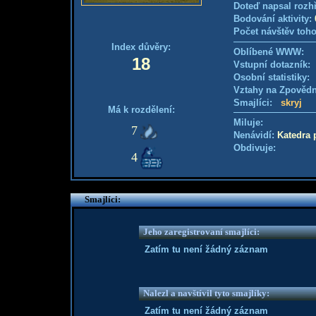
Doteď napsal rozh
Bodování aktivity:
Počet návštěv toho
Index důvěry:
Oblíbené WWW:
18
Vstupní dotazník: 
Osobní statistiky
Vztahy na Zpověd
Smajlíci:
skryj
Má k rozdělení:
Miluje:
7
Nenávidí:
Katedra 
Obdivuje:
4
Smajlíci:
Jeho zaregistrovaní smajlíci:
Zatím tu není žádný záznam
Nalezl a navštívil tyto smajlíky:
Zatím tu není žádný záznam