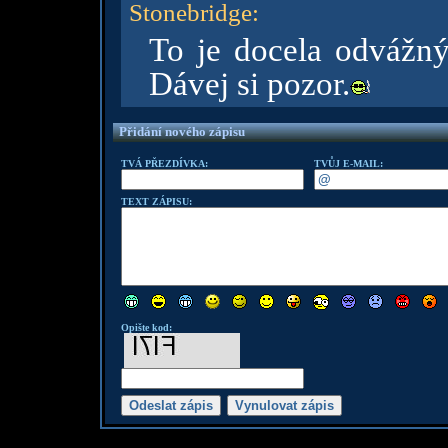
Stonebridge
:
To je docela odvážný
Dávej si pozor.
Přidání nového zápisu
TVÁ PŘEZDÍVKA:
TVŮJ E-MAIL:
TEXT ZÁPISU:
Opište kod: