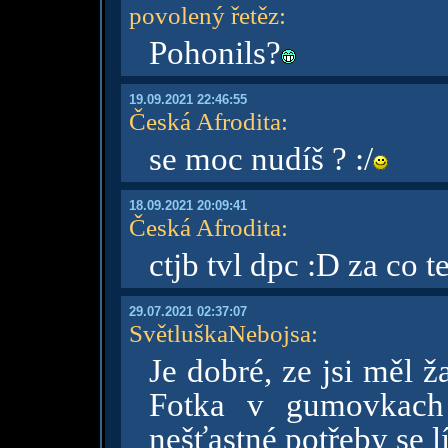
povolený řetěz
:
Pohonils?
19.09.2021 22:46:55
Česká Afrodita
:
se moc nudíš ? :/
18.09.2021 20:09:41
Česká Afrodita
:
ctjb tvl dpc :D za co 
29.07.2021 02:37:07
SvětluškaNebojsa
:
Je dobré, ze jsi měl 
Fotka v gumovkach
nešťastné potřeby se lí