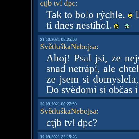
ctjb tvl dpc
:
Tak to bolo rýchle.
L
ti dnes nestihol.
21.10.2021 08:25:50
SvětluškaNebojsa
:
Ahoj! Psal jsi, ze ne
snad netrápí, ale cht
ze jsem si domyslela,
Do svědomí si občas i
20.09.2021 00:27:50
SvětluškaNebojsa
:
ctjb tvl dpc?
19.09.2021 23:15:26