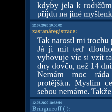
kdyby jela k rodičům
přijdu na jiné myšlen
12.07.2020 10:50:02
zasranáregistrace
:
Tak narostl mi trochu 
Já ji mít teď dlouh
vyhovuje víc si vzít t
dny dovču, než 14 dní 
Nemám moc ráda 
protějšku. Myslím c
sebou nemáme. Takže 
12.07.2020 10:33:54
Bringmeoff
( )
: