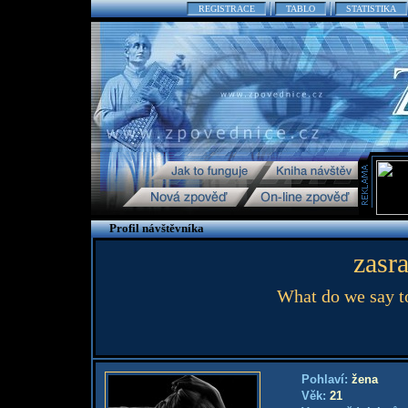
REGISTRACE
TABLO
STATISTIKA
Profil návštěvníka
zasra
What do we say to
Pohlaví:
žena
Věk:
21