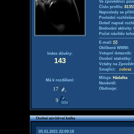
Ve zpovědnici půs
Číslo profilu:
8135
Naposledy se přihl
Poslední rozhřešen
Doteď napsal rozh
Bodování aktivity:
Počet návštěv toho
E-mail:
Oblíbené WWW:
Vstupní dotazník
Index důvěry:
Osobní statistiky
143
Vztahy na Zpověd
Smajlíci:
zobraz
Miluje:
Hádalka
Má k rozdělení:
Nenávidí:
17
Obdivuje:
9
Osobní návštěvní kniha
05.01.2021 22:09:18