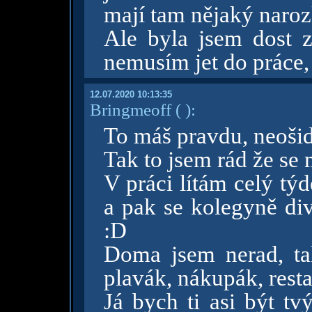
mají tam nějaký naroz
Ale byla jsem dost 
nemusím jet do práce,
12.07.2020 10:13:35
Bringmeoff
( )
:
To máš pravdu, neošid
Tak to jsem rád že se
V práci lítám celý tý
a pak se kolegyně div
:D
Doma jsem nerad, tak
plavák, nákupák, resta
Já bych ti asi být tv