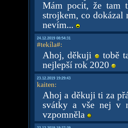
Mám pocit, že tam 
strojkem, co dokázal 
nevím...
24.12.2019 08:54:31
#tekíla#
:
Ahoj, děkuji
tobě t
nejlepší rok 2020
23.12.2019 19:29:43
kaiten
:
Ahoj a děkuji ti za př
svátky a vše nej v 
vzpomněla
23.12.2019 18:37:39