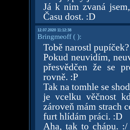
Já k nim zvaná jsem,
Času dost. :D
12.07.2020 11:12:38
Bringmeoff
( )
:
Tobě narostl pupíček? 
Pokud neuvidím, neuv
přesvědčen že se pr
rovně. :P
Tak na tomhle se sho
je vcelku věčnost k
zároveň mám strach co
furt hlídám práci. :D
Aha, tak to chápu. :/