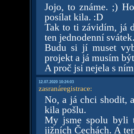
Jojo, to známe. ;) Ho
posílat kila. :D
Tak to ti závidím, já
ten jednodenní svátek
Budu si jí muset vyb
projekt a já musím být
A proč jsi nejela s ním
12.07.2020 10:24:03
zasranáregistrace
:
No, a já chci shodit, 
kila pošlu.
My jsme spolu byli 
jižních Čechách. A te