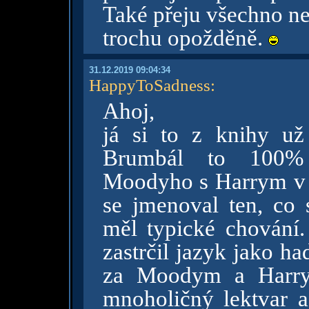
Také přeju všechno ne
trochu opožděně.
31.12.2019 09:04:34
HappyToSadness
:
Ahoj,
já si to z knihy u
Brumbál to 100% 
Moodyho s Harrym v j
se jmenoval ten, co
měl typické chování. 
zastrčil jazyk jako h
za Moodym a Harry
mnoholičný lektvar a