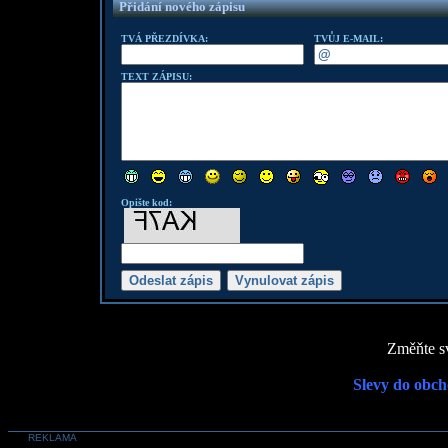
Přidání nového zápisu
TVÁ PŘEZDÍVKA:
TVŮJ E-MAIL:
TEXT ZÁPISU:
Opište kod:
Změňte sv
Slevy do obch
REKLAMA