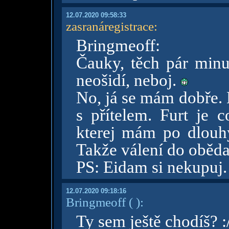
12.07.2020 09:58:33
zasranáregistrace
:
Bringmeoff:
Čauky, těch pár minu
neošidí, neboj.
No, já se mám dobře. 
s přítelem. Furt je c
kterej mám po dlouh
Takže válení do oběda
PS: Eidam si nekupuj.
12.07.2020 09:18:16
Bringmeoff
( )
:
Ty sem ještě chodíš? :