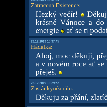
Zatracená Existence
:
Hezký večír!
Děkuju
krásné Vánoce a do 
energie
ať se ti podař
23.12.2019 15:37:45
Hádalka
:
Ahoj, moc děkuji, pře
a v novém roce ať se t
přeješ.
22.12.2019 19:29:52
Zastánkyněanálu
:
Děkuju za přání, zlat