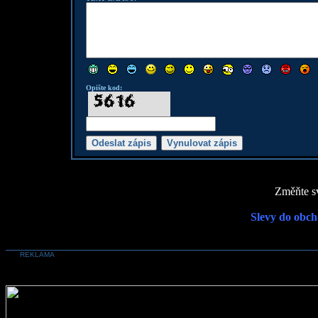
Opište kod:
Změňte sv
Slevy do obch
REKLAMA