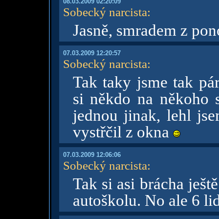
08.03.2009 02:20:09
Sobecký narcista
:
Jasně, smradem z po
07.03.2009 12:20:57
Sobecký narcista
:
Tak taky jsme tak pá
si někdo na někoho s
jednou jinak, lehl js
vystřčil z okna
07.03.2009 12:06:06
Sobecký narcista
:
Tak si asi brácha ješ
autoškolu. No ale 6 li