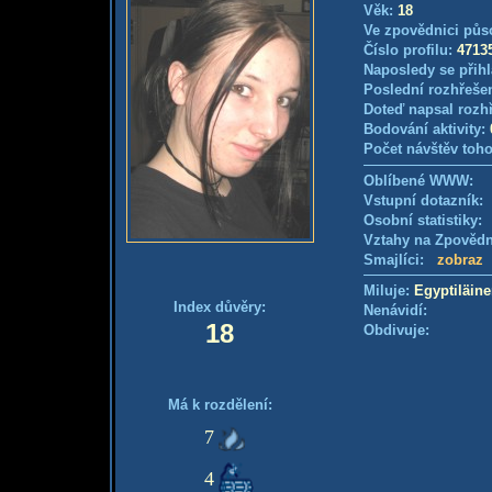
Věk:
18
Ve zpovědnici půs
Číslo profilu:
4713
Naposledy se přihl
Poslední rozhřešen
Doteď napsal rozh
Bodování aktivity:
Počet návštěv toho
Oblíbené WWW:
Vstupní dotazník
Osobní statistiky
Vztahy na Zpověd
Smajlíci:
zobraz
Miluje:
Egyptiläin
Index důvěry:
Nenávidí:
18
Obdivuje:
Má k rozdělení:
7
4