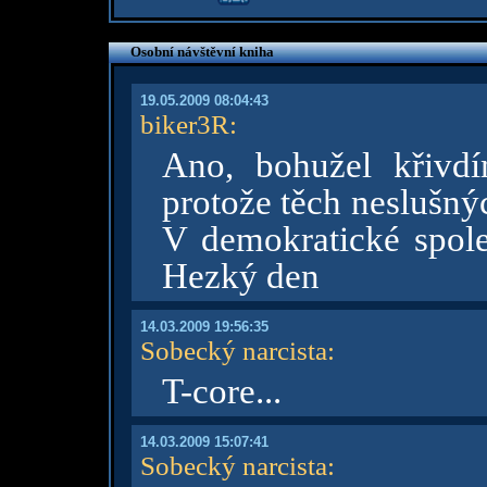
Osobní návštěvní kniha
19.05.2009 08:04:43
biker3R
:
Ano, bohužel křivd
protože těch neslušný
V demokratické spol
Hezký den
14.03.2009 19:56:35
Sobecký narcista
:
T-core...
14.03.2009 15:07:41
Sobecký narcista
: