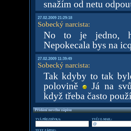
snažím od netu odpouta
27.02.2009 21:29:18
Sobecký narcista
:
No to je jedno, 
Nepokecala bys na ic
27.02.2009 11:39:49
Sobecký narcista
:
Tak kdyby to tak bylo
polovině
Já na svů
když třeba často použ
Přidání nového zápisu
TVÁ PŘEZDÍVKA:
TVŮJ E-MAIL:
TEXT ZÁPISU: