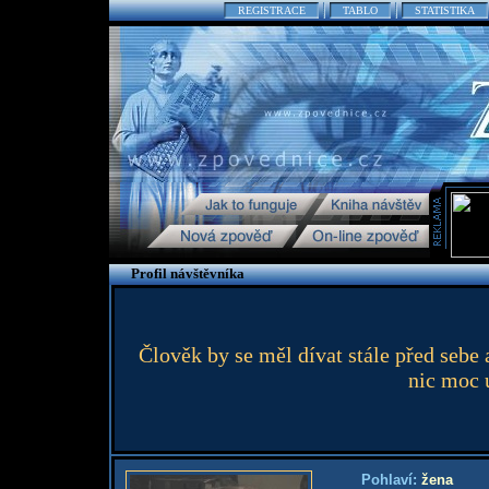
REGISTRACE
TABLO
STATISTIKA
Profil návštěvníka
Člověk by se měl dívat stále před sebe
nic moc 
Pohlaví:
žena