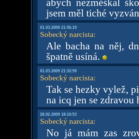
abych nezměškal ško
jsem měl tiché vyzvá
01.03.2009 21:56:19
Sobecký narcista
:
Ale bacha na něj, dn
špatně usíná.
01.03.2009 21:32:59
Sobecký narcista
:
Tak se hezky vylež, pi
na icq jen se zdravou
28.02.2009 18:10:53
Sobecký narcista
:
No já mám zas zrov