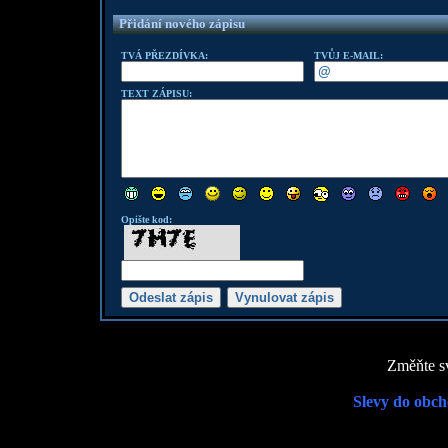
Přidání nového zápisu
TVÁ PŘEZDÍVKA:
TVŮJ E-MAIL:
TEXT ZÁPISU:
Opište kod:
Změňte sv
Slevy do obch