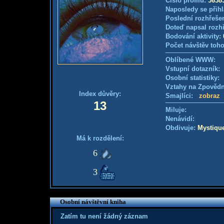
Číslo profilu:
3638
Naposledy se přihl
Poslední rozhřešen
Doteď napsal rozh
Bodování aktivity:
Počet návštěv toho
Oblíbené WWW:
Vstupní dotazník
Osobní statistiky
Vztahy na Zpověd
Index důvěry:
Smajlíci:
zobraz
13
Miluje:
Nenávidí:
Obdivuje:
Mystiqu
Má k rozdělení:
6
3
Osobní návštěvní kniha
Zatím tu není žádný záznam