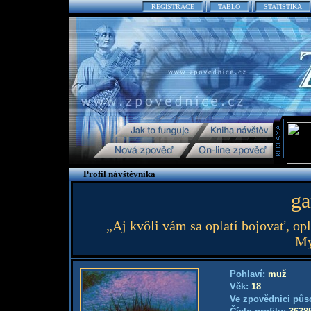
REGISTRACE
TABLO
STATISTIKA
Profil návštěvníka
ga
„Aj kvôli vám sa oplatí bojovať, op
My
Pohlaví:
muž
Věk:
18
Ve zpovědnici půs