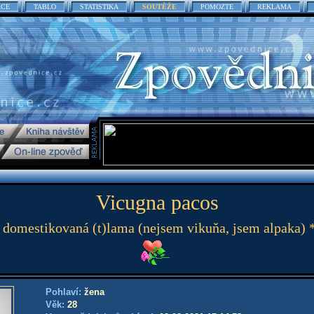
ACE
TABLO
STATISTIKA
SOUTĚŽE
POMOZTE
REKLAMA
Vicugna pacos
 domestikovaná (t)lama (nejsem vikuňa, jsem alpaka) 
Pohlaví:
žena
Věk:
28