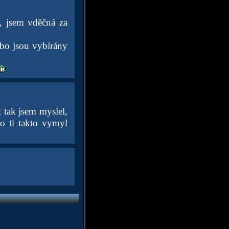
, jsem vděčná za
ebo jsou vybírány
t tak jsem myslel,
do ti takto vymyl