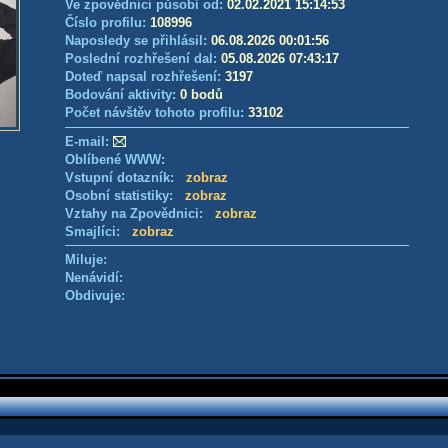
Ve zpovědnici působí od:
02.02.2021 15:14:53
Číslo profilu:
108996
Naposledy se přihlásil:
06.08.2026 00:01:56
Poslední rozhřešení dal:
05.08.2026 07:43:17
Doteď napsal rozhřešení:
3197
Bodování aktivity:
0 bodů
Počet návštěv tohoto profilu:
33102
E-mail:
Oblíbené WWW:
Vstupní dotazník:
zobraz
Osobní statistiky:
zobraz
Vztahy na Zpovědnici:
zobraz
Smajlíci:
zobraz
Miluje:
Nenávidí:
Obdivuje: