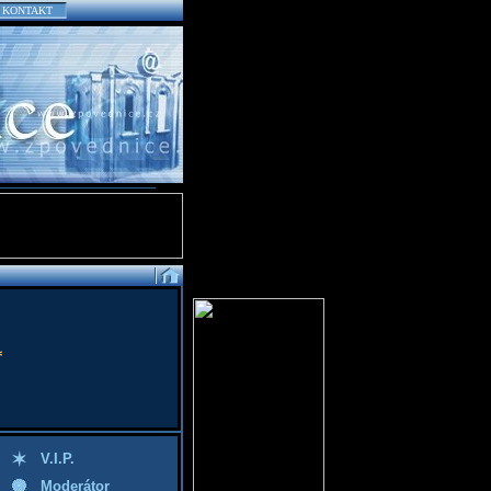
KONTAKT
*
V.I.P.
Moderátor