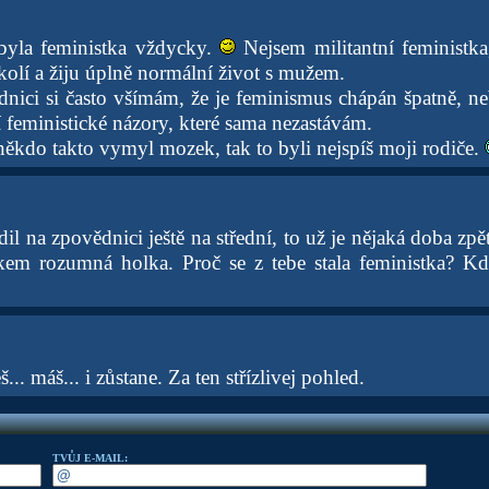
byla feministka vždycky.
Nejsem militantní feministka
lí a žiju úplně normální život s mužem.
nici si často všímám, že je feminismus chápán špatně, n
 feministické názory, které sama nezastávám.
ěkdo takto vymyl mozek, tak to byli nejspíš moji rodiče.
l na zpovědnici ještě na střední, to už je nějaká doba zpě
elkem rozumná holka. Proč se z tebe stala feministka? K
.. máš... i zůstane. Za ten střízlivej pohled.
TVŮJ E-MAIL: