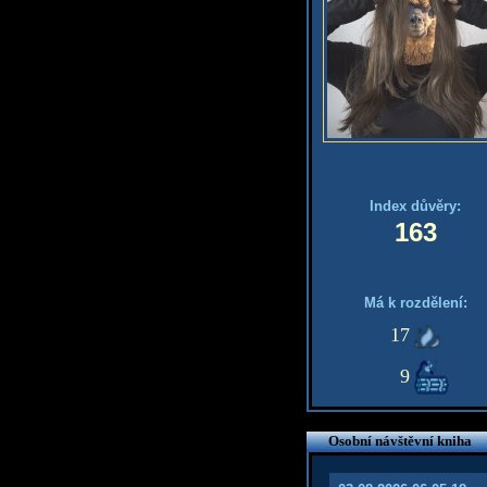
Index důvěry:
163
Má k rozdělení:
17
9
Osobní návštěvní kniha