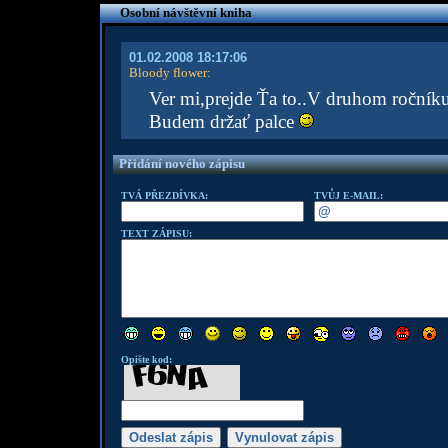
Osobní návštěvní kniha
01.02.2008 18:17:06
Bloody flower
:
Ver mi,prejde Ťa to..V druhom ročníku 
Budem držať palce
Přidání nového zápisu
TVÁ PŘEZDÍVKA:
TVŮJ E-MAIL:
TEXT ZÁPISU:
Opište kod: