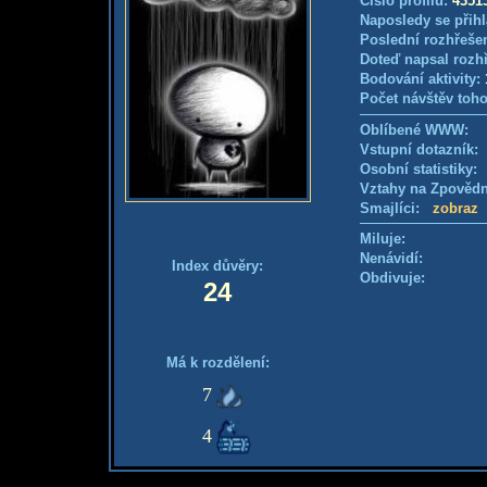
Číslo profilu:
4351
Naposledy se přihl
Poslední rozhřešen
Doteď napsal rozh
Bodování aktivity:
Počet návštěv toho
Oblíbené WWW:
Vstupní dotazník
Osobní statistiky
Vztahy na Zpověd
Smajlíci:
zobraz
Miluje:
Nenávidí:
Index důvěry:
Obdivuje:
24
Má k rozdělení:
7
4