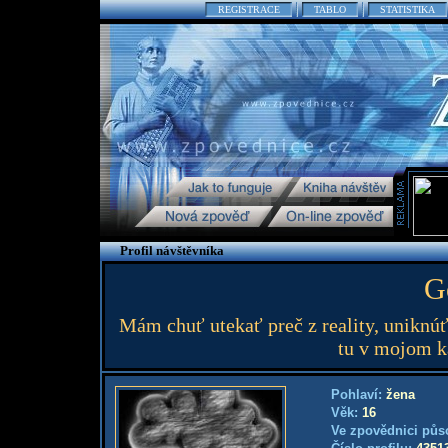
REGISTRACE
TABLO
STATISTIKA
Profil návštěvníka
G
Mám chuť utekať preč z reality, uniknúť 
tu v mojom ka
Pohlaví:
žena
Věk:
16
Ve zpovědnici půs