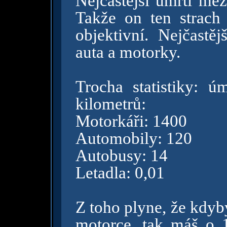
Nejčastější úmrtí me
Takže on ten strach 
objektivní. Nejčastěj
auta a motorky.
Trocha statistiky: ú
kilometrů:
Motorkáři: 1400
Automobily: 120
Autobusy: 14
Letadla: 0,01
Z toho plyne, že kdyb
motorce, tak máš o 