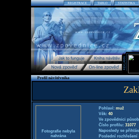
REGISTRACE
TABLO
STATISTIKA
Profil návštěvníka
Zak
Pohlaví:
muž
Věk:
40
Ve zpovědnici působ
Číslo profilu:
31077
Naposledy se přihlás
Fotografie nebyla
nahrána
Poslední rozhřešení 