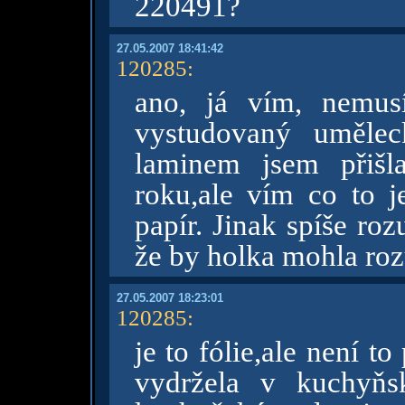
220491?
27.05.2007 18:41:42
120285
:
ano, já vím, nemus
vystudovaný umělec
laminem jsem přišl
roku,ale vím co to j
papír. Jinak spíše ro
že by holka mohla ro
27.05.2007 18:23:01
120285
:
je to fólie,ale není to
vydržela v kuchyňs