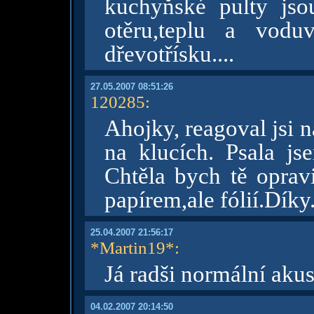
kuchyňské pulty jsou
otěru,teplu a vodu
dřevotřísku....
27.05.2007 08:51:26
120285
:
Ahojky, reagoval jsi
na klucích. Psala js
Chtěla bych tě opravi
papírem,ale fólií.Díky
25.04.2007 21:56:17
*Martin19*
:
Já radši normální aku
04.02.2007 20:14:50