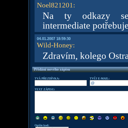
Noel821201
:
Na ty odkazy se
intermediate potřebuje 
04.01.2007 18:59:30
Wild-Honey
:
Zdravím, kolego Ost
Přidání nového zápisu
TVÁ PŘEZDÍVKA:
TVŮJ E-MAIL:
TEXT ZÁPISU:
Opište kod: