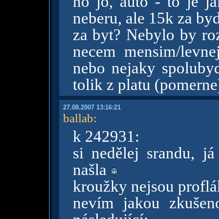
no jo, auto - to je 
neberu, ale 15k za byd
za byt? Nebylo by ro
necem mensim/levne
nebo nejaky spolubydl
tolik z platu (pomerne
27.08.2007 13:16:21
ballab
:
k 242931:
si nedělej srandu, j
našla
kroužky nejsou proflák
nevím jakou zkušen