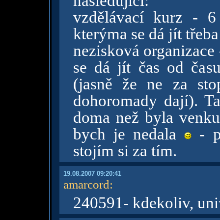
následující:
vzdělávací kurz - 6
kterýma se dá jít třeb
nezisková organizace -
se dá jít čas od čas
(jasně že ne za stop
dohoromady dají). Ta
doma než byla venku..
bych je nedala
- p
stojím si za tím.
19.08.2007 09:20:41
amarcord
:
240591- kdekoliv, univ