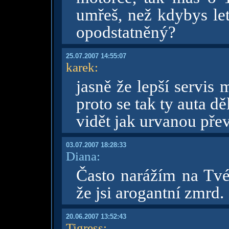
umřeš, než kdybys le
opodstatněný?
25.07.2007 14:55:07
karek
:
jasně že lepší servis
proto se tak ty auta děl
vidět jak urvanou pře
03.07.2007 18:28:33
Diana:
Často narážím na Tvé 
že jsi arogantní zmrd.
20.06.2007 13:52:43
Tigress
: