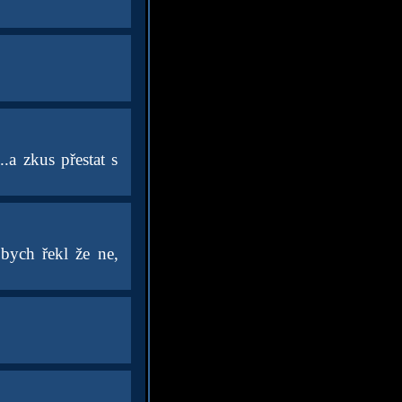
.a zkus přestat s
bych řekl že ne,