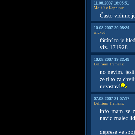
11.08.2007 18:05:51
Mojžíš z Kaprunu
:
Často vidíme j
10.08.2007 20:08:24
wicked
:
fárání to je hle
viz. 171928
10.08.2007 19:22:49
Delirium Tremens
:
no nevim. jesl
ze ti to za chvil
nezastavi
07.08.2007 21:07:17
Delirium Tremens
:
info mam ze zp
navic znalec li
deprese ve spo