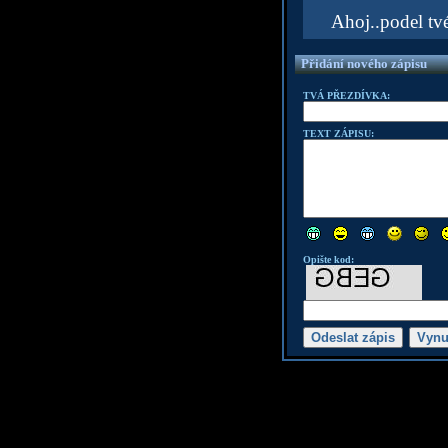
Ahoj..podel tvé
Přidání nového zápisu
TVÁ PŘEZDÍVKA:
TEXT ZÁPISU:
Opište kod: