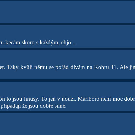
tu kecám skoro s každým, chjo...
per. Taky kvůli němu se pořád dívám na Kobru 11. Ale j
on to jsou hnusy. To jen v nouzi. Marlboro není moc dobré
připadají že jsou dobře silné.