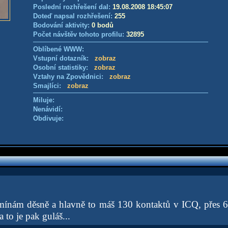
Poslední rozhřešení dal:
19.08.2008 18:45:07
Doteď napsal rozhřešení:
255
Bodování aktivity:
0 bodů
Počet návštěv tohoto profilu:
32895
Oblíbené WWW:
Vstupní dotazník:
zobraz
Osobní statistiky:
zobraz
Vztahy na Zpovědnici:
zobraz
Smajlíci:
zobraz
Miluje:
Nenávidí:
Obdivuje:
omínám děsně a hlavně to máš 130 kontaktů v ICQ, přes 
 to je pak guláš...