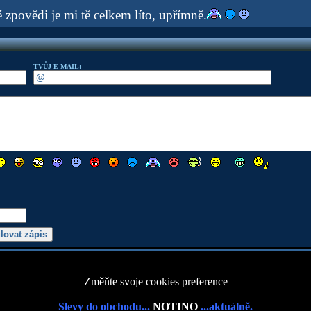
 zpovědi je mi tě celkem líto, upřímně.
TVŮJ E-MAIL:
Změňte svoje cookies preference
Slevy do obchodu...
NOTINO
...aktuálně.