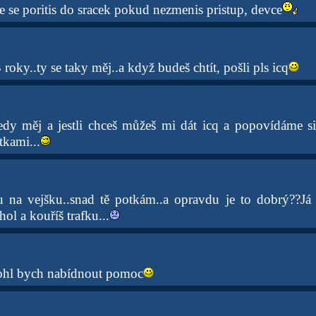
e se poritis do sracek pokud nezmenis pristup, devce
 roky..ty se taky měj..a když budeš chtít, pošli pls icq
edy měj a jestli chceš můžeš mi dát icq a popovídáme si.
kami...
 na vejšku..snad tě potkám..a opravdu je to dobrý??Já 
hol a kouříš trafku...
ohl bych nabídnout pomoc