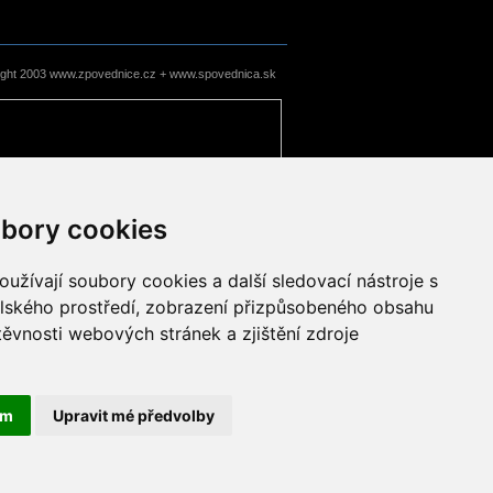
ight 2003 www.zpovednice.cz + www.spovednica.sk
bory cookies
užívají soubory cookies a další sledovací nástroje s
elského prostředí, zobrazení přizpůsobeného obsahu
těvnosti webových stránek a zjištění zdroje
ám
Upravit mé předvolby