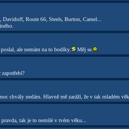
, Davidoff, Route 66, Steels, Burton, Camel...
iného.
poslal, ale nemám na to bodíky.
Měj se.
 zapotřebí?
i moc chvály nedám. Hlavně mě zaráží, že v tak mladém věk
pravda, tak je to nemilé v tvém věku...