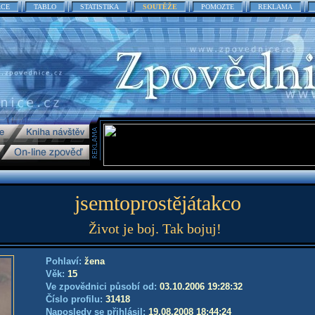
ACE
TABLO
STATISTIKA
SOUTĚŽE
POMOZTE
REKLAMA
jsemtoprostějátakco
Život je boj. Tak bojuj!
Pohlaví:
žena
Věk:
15
Ve zpovědnici působí od:
03.10.2006 19:28:32
Číslo profilu:
31418
Naposledy se přihlásil:
19.08.2008 18:44:24