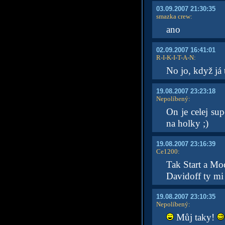
03.09.2007 21:30:35
smazka crew
:
ano
02.09.2007 16:41:01
R-I-K-I-T-A-N
:
No jo, když já 
19.08.2007 23:23:18
Nepolíbený
:
On je celej su
na holky ;)
19.08.2007 23:16:39
Ce1200
:
Tak Start a Mo
Davidoff ty mi 
19.08.2007 23:10:35
Nepolíbený
:
Můj taky!