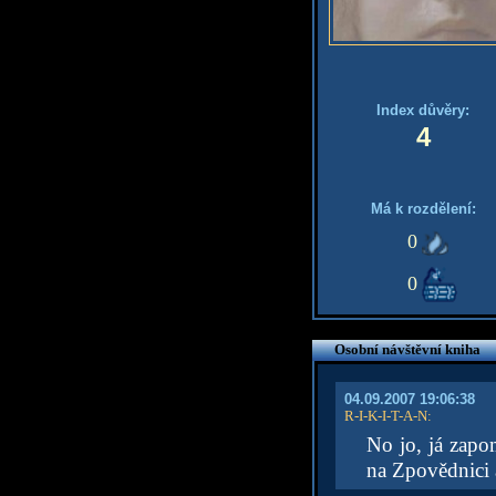
Index důvěry:
4
Má k rozdělení:
0
0
Osobní návštěvní kniha
04.09.2007 19:06:38
R-I-K-I-T-A-N
:
No jo, já zap
na Zpovědnici a