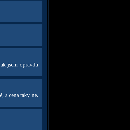
inak jsem opravdu
, a cena taky ne.