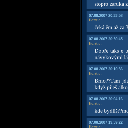
stopro zaruka z
07.08.2007 20:33:58
Horatio
:
čeká ěm až za 3
07.08.2007 20:30:45
Horatio
:
Dobře taks e t
návykovými lát
07.08.2007 20:10:36
Horatio
:
Brno??Tam jdu
když piješ alko
07.08.2007 20:04:16
Horatio
:
kde bydlíš??m
07.08.2007 19:59:22
Horatio
: