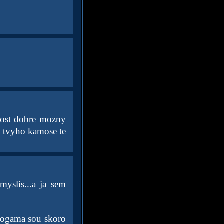
 dost dobre mozny
d tvyho kamose te
myslis...a ja sem
rogama sou skoro