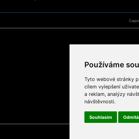
Copyr
Používáme sou
Tyto webové stránky po
cílem vylepšení uživat
a reklam, analýzy návš
návštěvnosti.
Souhlasím
Odmít