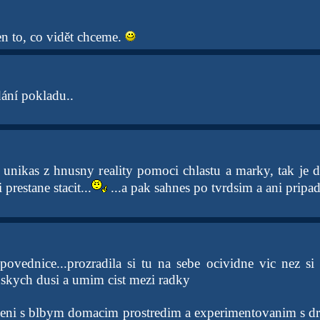
en to, co vidět chceme.
dání pokladu..
i unikas z hnusny reality pomoci chlastu a marky, tak je
i prestane stacit...
...a pak sahnes po tvrdsim a ani pripa
ovednice...prozradila si tu na sebe ocividne vic nez si 
dskych dusi a umim cist mezi radky
jeni s blbym domacim prostredim a experimentovanim s d