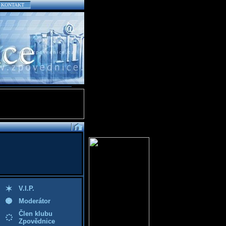
KONTAKT
V.I.P.
Moderátor
Člen klubu
Zpovědnice