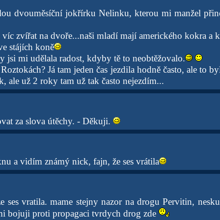
u dvouměsíční jokřírku Nelinku, kterou mi manžel přine
tě víc zvířat na dvoře...naši mladí mají amerického kokra a 
 ve stájích koně
 jsi mi udělala radost, kdyby tě to neobtěžovalo.
 Roztokách? Já tam jeden čas jezdila hodně často, ale to by
k, ale už 2 roky tam už tak často nejezdím...
vat za slova útěchy. - Děkuji.
u a vidím známý nick, fajn, že ses vrátila
e ses vratila. mame stejny nazor na drogu Pervitin, nesku
mi bojuji proti propagaci tvrdych drog zde