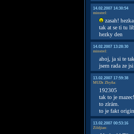
14.02.2007 14:30:54
minstrel
:
zasah! hezka
tak at se ti tu lib
hezky den
14.02.2007 13:28:30
minstrel
:
ahoj, ja si te t
jsem rada ze jsi
13.02.2007 17:59:38
MUDr. Zbyňa
:
192305
tak to je mazec
to zírám.
to je fakt origi
13.02.2007 00:53:16
Zildjian
: