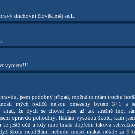
 pravý duchovní člověk.měj se.L.
i
et vymetu!!!
pravdu, jsem podobný případ, možná to mám trochu horší
žnosti mých rodičů nejsou omezeny bytem 3+1 a je
e snad, že bych se choval zase až tak strašně (no, sá
 jsem opravdu pohodlný, flákám vysokou školu, kam jsem 
 se ještě učil a kdy mne hnala dopředu taková setrvačno
dyž školu neudělám, nebudu muset makat někde za 9 ti