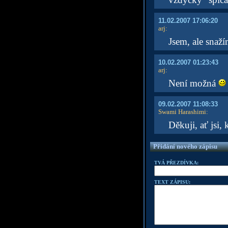
11.02.2007 17:06:20
arj
:
Jsem, ale snaží
10.02.2007 01:23:43
arj
:
Není možná
09.02.2007 11:08:33
Swami Harashimi
:
Děkuji, ať jsi, 
Přidání nového zápisu
TVÁ PŘEZDÍVKA:
TEXT ZÁPISU: