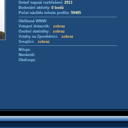
Doteď napsal rozhřešení:
2913
Bodování aktivity:
0 bodů
Počet návštěv tohoto profilu:
59485
Oblíbené WWW:
Vstupní dotazník:
zobraz
Osobní statistiky:
zobraz
Vztahy na Zpovědnici:
zobraz
Smajlíci:
zobraz
Miluje:
Nenávidí:
Obdivuje: