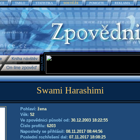
ACE
TABLO
STATISTIKA
SOUTĚŽE
POMOZTE
REKLAMA
Swami Harashimi
Pohlaví:
žena
Věk:
52
Ve zpovědnici působí od:
30.12.2003 18:22:55
Číslo profilu:
6203
Naposledy se přihlásil:
08.11.2017 08:44:56
Poslední rozhřešení dal:
07.11.2017 18:08:25