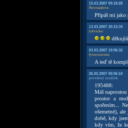
15.03.2007 09:18:28
Novosadova
:
Připáš mi jako
13.03.2007 20:15:34
tykvicka
:
děkujiii
03.03.2007 19:56:32
fytoexorcista
:
A teď tě kompl
26.02.2007 00:56:10
povedený synáček:
195488:
Máš naprostou 
prostor a mo
spořením... N
ošemetné), ale
době, kdy jsem
kdy vím, že k