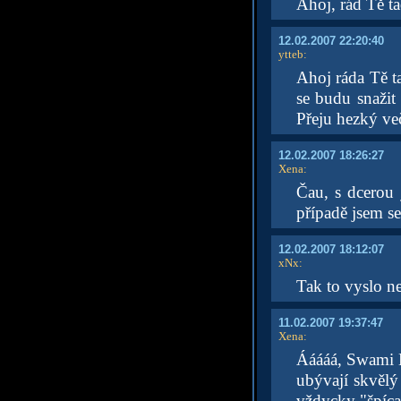
Ahoj, rád Tě ta
12.02.2007 22:20:40
ytteb
:
Ahoj ráda Tě t
se budu snažit
Přeju hezký ve
12.02.2007 18:26:27
Xena
:
Čau, s dcerou 
případě jsem se
12.02.2007 18:12:07
xNx
:
Tak to vyslo ne
11.02.2007 19:37:47
Xena
:
Ááááá, Swami Ha
ubývají skvělý 
vždycky "špíca