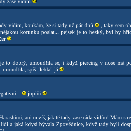
dy zase vidím.
ady vidím, koukám, že si tady už pár dnů
, taky sem obč
 nějakou korunku poslat... pejsek je to hezký, byl by h
čer
je to dobrý, umoudřila se, i když piercing v nose má p
 umoudřila, spíš "lehla" já
gativni...
jupiiii
rashimi, ani nevíš, jak tě tady zase ráda vidím! Mám stres
lidi a jaká kdysi bývala Zpovědnice, když tady byli dospě
"!