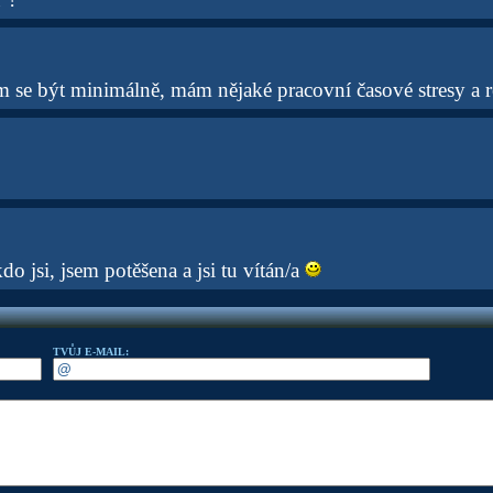
m se být minimálně, mám nějaké pracovní časové stresy a re
kdo jsi, jsem potěšena a jsi tu vítán/a
TVŮJ E-MAIL: