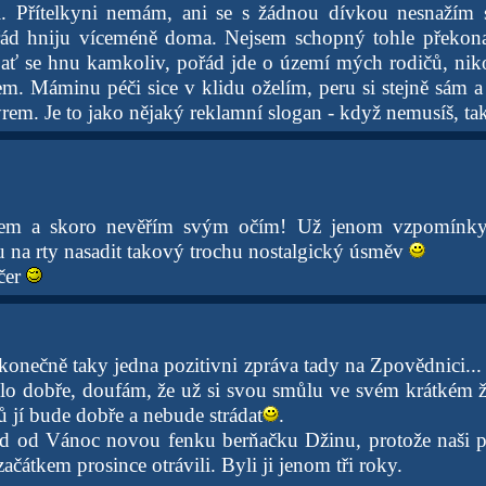
ěl. Přítelkyni nemám, ani se s žádnou dívkou nesnažím 
pořád hniju víceméně doma. Nejsem schopný tohle překon
 ať se hnu kamkoliv, pořád jde o území mých rodičů, nik
em. Máminu péči sice v klidu oželím, peru si stejně sám a
sýrem. Je to jako nějaký reklamní slogan - když nemusíš, ta
lem a skoro nevěřím svým očím! Už jenom vzpomínky 
 na rty nasadit takový trochu nostalgický úsměv
čer
 konečně taky jedna pozitivni zpráva tady na Zpovědnici... 
o dobře, doufám, že už si svou smůlu ve svém krátkém ž
 jí bude dobře a nebude strádat
.
d od Vánoc novou fenku berňačku Džinu, protože naši p
átkem prosince otrávili. Byli ji jenom tři roky.