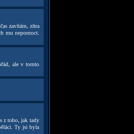
as zavítám, zítra
řích mu nepomoct.
ořád, ale v tomto
 z toho, jak tady
láci. Ty jsi byla