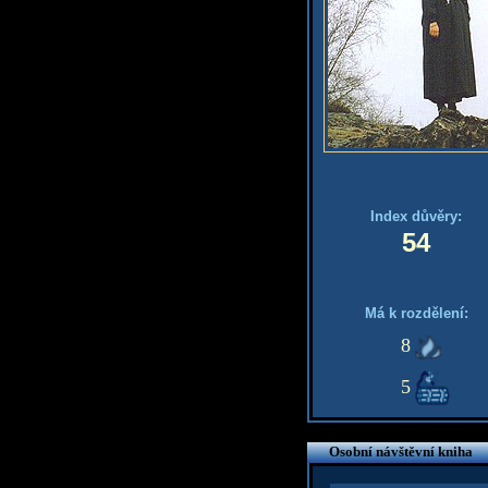
Index důvěry:
54
Má k rozdělení:
8
5
Osobní návštěvní kniha