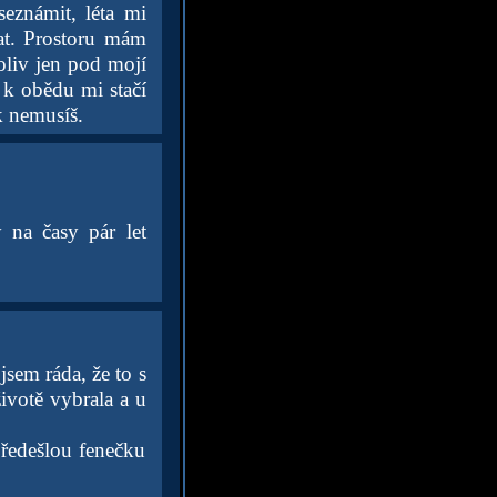
seznámit, léta mi
at. Prostoru mám
oliv jen pod mojí
 k obědu mi stačí
k nemusíš.
na časy pár let
jsem ráda, že to s
ivotě vybrala a u
ředešlou fenečku