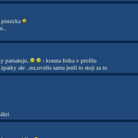
 pisnicka
i..
aky pamatuju..
- krasna fotka v profilu
 zpatky ale ..nu,uvidis sama jestli to stoji za to
!
nální