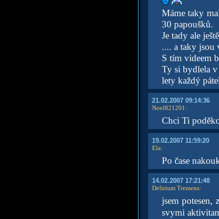
Máme taky malo
30 papoušků.
Je tady ale ješ
.... a taky jsou
S tím videem by
Ty si bydlela v
lety každý páte
21.02.2007 09:14:36
Noel821201
:
Chci Ti poděko
19.02.2007 11:59:20
Ela
:
Po čase nakoukn
14.02.2007 17:21:48
Delirium Tremens
:
jsem potesen, z
svymi aktivita