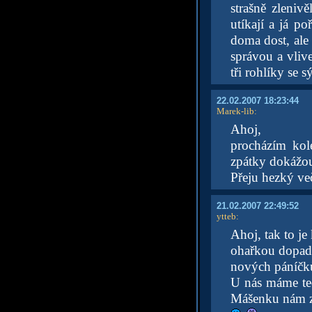
strašně zleniv
utíkají a já 
doma dost, ale
správou a vliv
tři rohlíky se 
22.02.2007 18:23:44
Marek-lib
:
Ahoj,
procházím ko
zpátky dokážou
Přeju hezký ve
21.02.2007 22:49:52
ytteb
:
Ahoj, tak to je
ohařkou dopadl
nových páníčků
U nás máme te
Mášenku nám zač