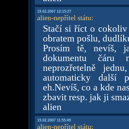
19.02.2007 12:15:27
alien-nepřítel státu
:
Stačí si říct o cokoli
obratem pošlu, dudlík
Prosím tě, nevíš, 
dokumentu čáru m
neprozřetelně jedn
automaticky další p
eh.Nevíš, co a kde nas
zbavit resp. jak ji sma
alien
19.02.2007 11:55:49
alien-nepřítel státu
: