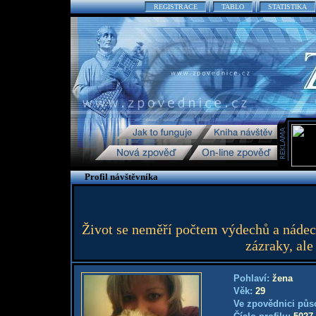
REGISTRACE
TABLO
STATISTIKA
Profil návštěvníka
Život se neměří počtem výdechů a nádech
zázraky, ale
Pohlaví:
žena
Věk:
29
Ve zpovědnici půs