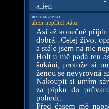
alien
10.11.2006 20:29:43
alien-nepřítel státu
:
Asi až konečně přijdu
dobrá...Celej život o
a stále jsem na nic ne
Holt u mě padá ten a
šukání, protože si u
ženou se nevyrovná an
Nakoupit si umím sám,
za pipku do průvan
pohodu.
Před časem mě napad