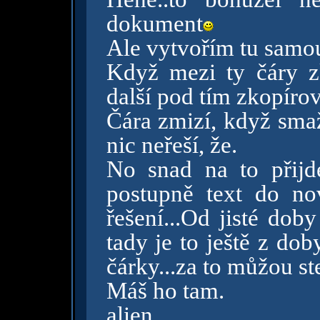
dokument
Ale vytvořím tu samou 
Když mezi ty čáry zk
další pod tím zkopíro
Čára zmizí, když smaž
nic neřeší, že.
No snad na to přijdeš
postupně text do no
řešení...Od jisté dob
tady je to ještě z do
čárky...za to můžou st
Máš ho tam.
alien