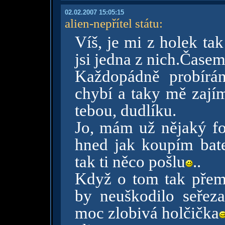
02.02.2007 15:05:15
alien-nepřítel státu
:
Víš, je mi z holek tak
jsi jedna z nich.Čase
Každopádně probírán
chybí a taky mě zajím
tebou, dudlíku.
Jo, mám už nějaký fo
hned jak koupím bate
tak ti něco pošlu
..
Když o tom tak přeme
by neuškodilo seřezat
moc zlobivá holčička