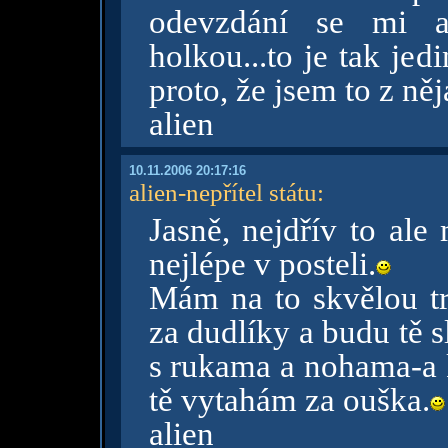
odevzdání se mi a
holkou...to je tak je
proto, že jsem to z ně
alien
10.11.2006 20:17:16
alien-nepřítel státu
:
Jasně, nejdřív to ale
nejlépe v posteli.
Mám na to skvělou t
za dudlíky a budu tě 
s rukama a nohama-a k
tě vytahám za ouška.
alien