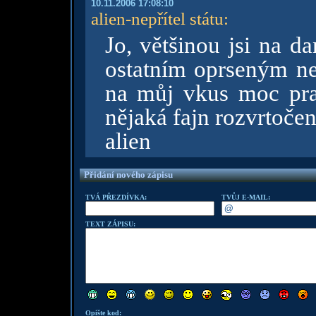
10.11.2006 17:08:10
alien-nepřítel státu
:
Jo, většinou jsi na d
ostatním oprseným neš
na můj vkus moc prak
nějaká fajn rozvrtočen
alien
Přidání nového zápisu
TVÁ PŘEZDÍVKA:
TVŮJ E-MAIL:
TEXT ZÁPISU:
Opište kod: