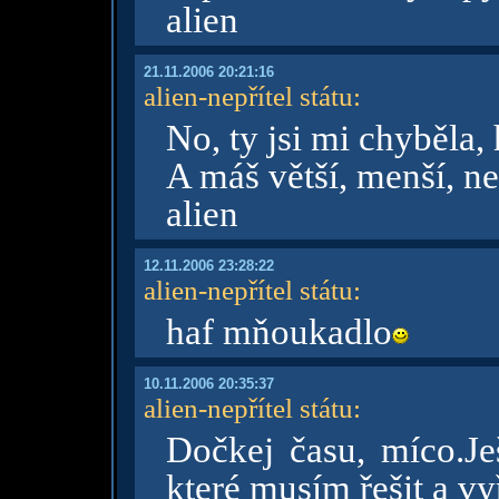
alien
21.11.2006 20:21:16
alien-nepřítel státu
:
No, ty jsi mi chyběla, 
A máš větší, menší, n
alien
12.11.2006 23:28:22
alien-nepřítel státu
:
haf mňoukadlo
10.11.2006 20:35:37
alien-nepřítel státu
:
Dočkej času, míco.Ješ
které musím řešit a vyř