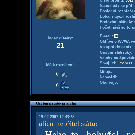
Číslo profilu:
5027
Naposledy se přihl
Poslední rozhřešen
Doteď napsal rozh
Bodování aktivity:
Počet návštěv toho
E-mail:
Index důvěry:
Oblíbené WWW: ww
21
Vstupní dotazník
Osobní statistiky
Vztahy na Zpověd
Smajlíci:
zobraz
Má k rozdělení:
Miluje:
0
Nenávidí:
Obdivuje:
0
Osobní návštěvní kniha
19.02.2007 12:43:28
alien-nepřítel státu
:
Hehe..to bohužel n