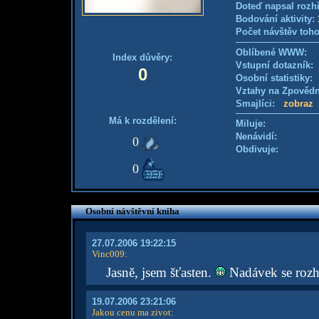
Doteď napsal rozh
Bodování aktivity:
Počet návštěv toho
Oblíbené WWW:
Index důvěry:
Vstupní dotazník
0
Osobní statistiky
Vztahy na Zpověd
Smajlíci:
zobraz
Má k rozdělení:
Miluje:
Nenávidí:
0
Obdivuje:
0
Osobní návštěvní kniha
27.07.2006 19:22:15
Vinc009
:
Jasně, jsem šťasten.
Nadávek se rozh
19.07.2006 23:21:06
Jakou cenu ma zivot
: