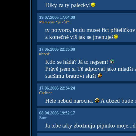
Diky za ty palecky!
19.07.2006 17:04:00
Memphis *je vůl*
:
ty potvoro, budu muset říct přítelíčkovi
a konečně víš jak se jmenuješ
17.06.2006 22:35:08
ubzed
:
Kdo se hádá? Já to nejsem!
Právě jsem si Tě adptoval jako mladší s
staršímu bratrovi sluší
17.06.2006 22:34:24
Carlito
:
Hele nebud narocna.
A ubzed bude n
08.04.2006 19:52:17
Sam:
Ja tebe taky zbožnuju pipinko moje...d