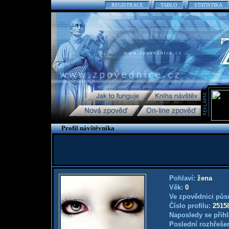
REGISTRACE
TABLO
STATISTIKA
Profil návštěvníka
Pohlaví:
žena
Věk:
0
Ve zpovědnici půs
Číslo profilu:
2515
Naposledy se přihl
Poslední rozhřešen