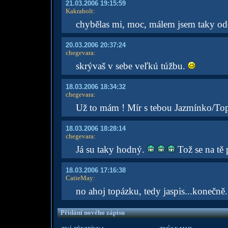
21.03.2006 19:15:59
Kakraholt
:
chybělas mi, moc, málem jsem taky ode
20.03.2006 20:37:24
chegevara
:
skrývaš v sebe veľkú túžbu.
18.03.2006 18:34:32
chegevara
:
Už to mám ! Mír s tebou Jazmínko/Topaz
18.03.2006 18:28:14
chegevara
:
Já su taky hodný.
Tož se na tě 
18.03.2006 17:16:38
CatieMay
:
no ahoj topázku, tedy jaspis...konečně.
Přidání nového zápisu