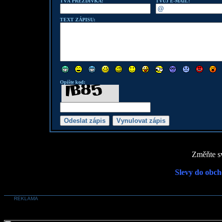
TVÁ PŘEZDÍVKA:
TVŮJ E-MAIL:
TEXT ZÁPISU:
Opište kod:
Změňte sv
Slevy do obch
REKLAMA