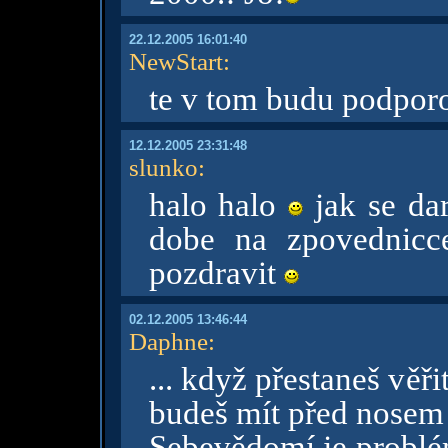
22.12.2005 16:01:40
NewStart
:
te v tom budu podporo
12.12.2005 23:31:48
slunko
:
halo halo
jak se da
dobe na zpovednicc
pozdravit
02.12.2005 13:46:44
Daphne
:
... když přestaneš věř
budeš mít před nose
Sebevědomí je problé