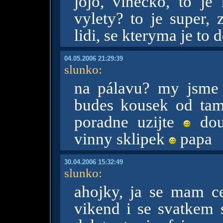
jojo, vinecko, to j
vylety? to je super,
lidi, se kteryma je to
04.05.2006 21:29:39
slunko
:
na pálavu? my jsme 
budes kousek od t
poradne uzijte
douf
vinny sklipek
papa
30.04.2006 15:32:49
slunko
:
ahojky, ja se mam ce
vikend i se svatkem