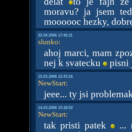
delat
to je fajn ze
moravu? ja jsem te
moooooc hezky, dobre
22.04.2006 17:42:11
slunko
:
ahoj marci, mam zpozd
nej k svatecku
pisni 
15.03.2006 12:43:16
NewStart
:
jeee... ty jsi problema
14.03.2006 15:18:52
NewStart
:
tak pristi patek
...