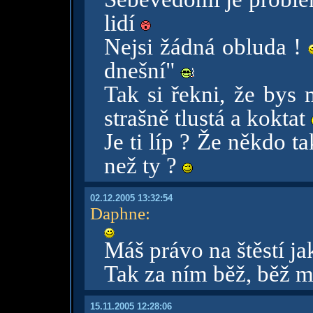
lidí
Nejsi žádná obluda !
dnešní"
Tak si řekni, že bys 
strašně tlustá a koktat
Je ti líp ? Že někdo 
než ty ?
02.12.2005 13:32:54
Daphne
:
Máš právo na štěstí ja
Tak za ním běž, běž 
15.11.2005 12:28:06