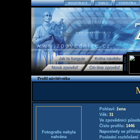
REGISTRACE
TABLO
STATISTIKA
Profil návštěvníka
M
Pohlaví:
žena
Věk:
31
Ve zpovědnici působ
Číslo profilu:
1446
Naposledy se přihlás
Fotografie nebyla
nahrána
Poslední rozhřešení 