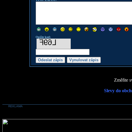
Opište kod:
Změňte sv
Slevy do obch
REKLAMA