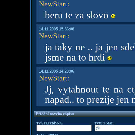
NewStart
:
beru te za slovo
14.11.2005 15:36:08
NewStart
:
ja taky ne .. ja jen sd
jsme na to hrdi
14.11.2005 14:23:06
NewStart
:
Jj, vytahnout te na c
napad.. to prezije jen
Přidání nového zápisu
TVÁ PŘEZDÍVKA:
TVŮJ E-MAIL:
TEXT ZÁPISU: