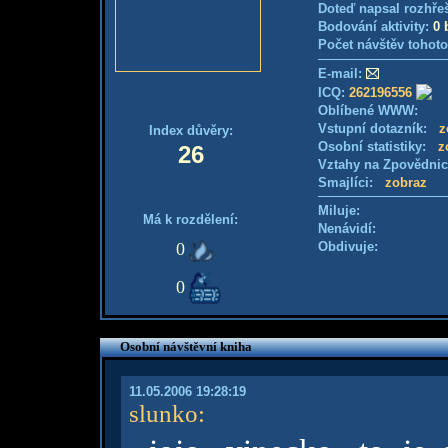
Doteď napsal rozhře
Bodování aktivity:
0 
Počet návštěv tohoto
E-mail:
ICQ:
262196556
Oblíbené WWW:
Vstupní dotazník:
z
Index důvěry:
Osobní statistiky:
z
26
Vztahy na Zpovědni
Smajlíci:
zobraz
Miluje:
Má k rozdělení:
Nenávidí:
0
Obdivuje:
0
Osobní návštěvní kniha
11.05.2006 19:28:19
slunko
: