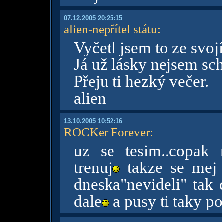
07.12.2005 20:25:15
alien-nepřítel státu
:
Vyčetl jsem to ze svoj
Já už lásky nejsem sch
Přeju ti hezký večer.
alien
13.10.2005 10:52:16
ROCKer Forever
:
uz se tesim..copak m
trenuj
takze se mej
dneska"nevideli" tak 
dale
a pusy ti taky p