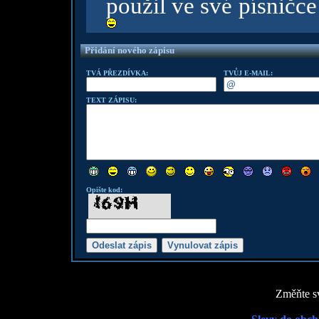
použil ve své písničce
Přidání nového zápisu
TVÁ PŘEZDÍVKA:
TVŮJ E-MAIL:
TEXT ZÁPISU:
Opište kod:
Změňte sv