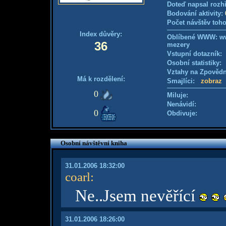
Doteď napsal rozh
Bodování aktivity:
Počet návštěv toho
Index důvěry:
Oblíbené WWW: ww
36
mezery
Vstupní dotazník
Osobní statistiky
Vztahy na Zpověd
Má k rozdělení:
Smajlíci:
zobraz
0
Miluje:
Nenávidí:
0
Obdivuje:
Osobní návštěvní kniha
31.01.2006 18:32:00
coarl
:
Ne..Jsem nevěřící
31.01.2006 18:26:00