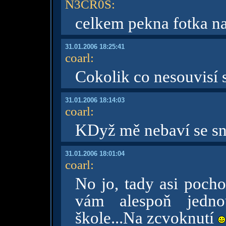
N3CR0S
:
celkem pekna fotka na 
31.01.2006 18:25:41
coarl
:
Cokolik co nesouvisí s
31.01.2006 18:14:03
coarl
:
KDyž mě nebaví se snaž
31.01.2006 18:01:04
coarl
:
No jo, tady asi pocho
vám alespoň jedno
škole...Na zcvoknutí