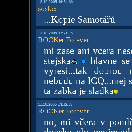
12.10.2005 14:34:00
soske
:
...Kopie Samotářů
12.10.2005 13:21:15
ROCKer Forever
:
mi zase ani vcera nese
stejska
hlavne se 
vyresi...tak dobro
nebudu na ICQ...mej s
ta zabka je sladka
11.10.2005 14:32:38
ROCKer Forever
:
no, mi včera v pondě