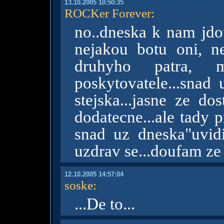
13.10.2005 10:50:35
ROCKer Forever
:
no..dneska k nam jdou
nejakou botu oni, n
druhyho patra, 
poskytovatele...snad
stejska...jasne ze d
dodatecne...ale tady 
snad uz dneska"uvid
uzdrav se...doufam ze 
12.10.2005 14:57:04
soske
:
...De to...