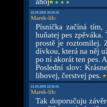
ahoj
22.09.2005 20:59:36
Marek-lib
:
Písnička začíná tím, 
huňatej pes zpěváka. 
prostě je roztomilej.
dívkou, která na něj 
po ní akorát ten pes. A
Poslední slov: Krásne
libovej, čerstvej pes.
21.09.2005 22:56:01
Marek-lib
:
Tak doporučuju závěre