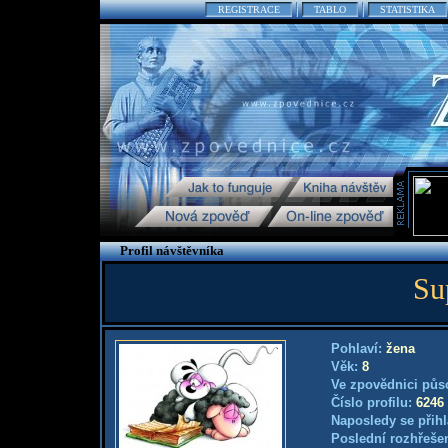
REGISTRACE
TABLO
STATISTIKA
Profil návštěvníka
Su
Pohlaví:
žena
Věk:
8
Ve zpovědnici půs
Číslo profilu:
6246
Naposledy se přihl
Poslední rozhřešen