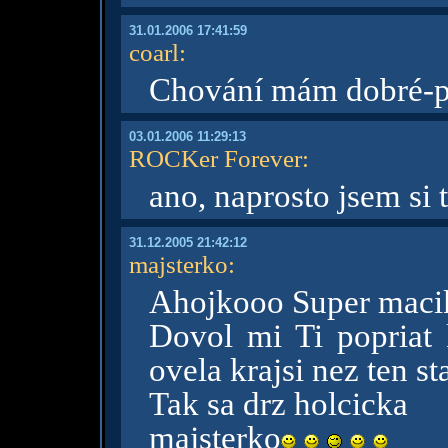
31.01.2006 17:41:59
coarl
:
Chování mám dobré-př
03.01.2006 11:29:13
ROCKer Forever
:
ano, naprosto jsem si
31.12.2005 21:42:12
majsterko
:
Ahojkooo Super maci
Dovol mi Ti popriat
ovela krajsi nez ten st
Tak sa drz holcicka
majsterko