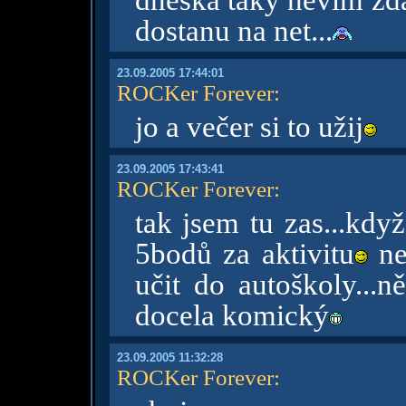
dneska taky nevim zda
dostanu na net...
23.09.2005 17:44:01
ROCKer Forever
:
jo a večer si to užij
23.09.2005 17:43:41
ROCKer Forever
:
tak jsem tu zas...kdy
5bodů za aktivitu
ne
učit do autoškoly...n
docela komický
23.09.2005 11:32:28
ROCKer Forever
: