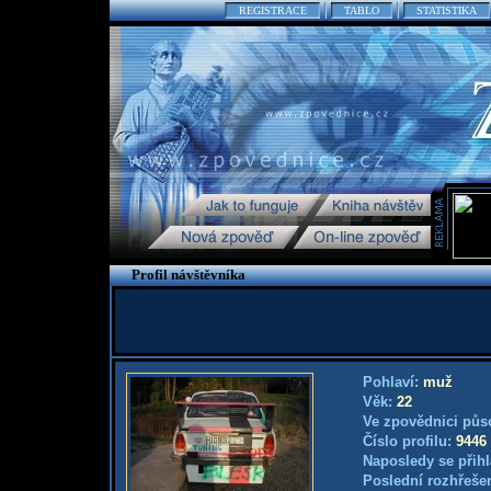
REGISTRACE
TABLO
STATISTIKA
Profil návštěvníka
Pohlaví:
muž
Věk:
22
Ve zpovědnici půs
Číslo profilu:
9446
Naposledy se přihl
Poslední rozhřešen