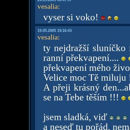
vesalia
:
vyser si voko!
19.05.2005 19:16:43
vesalia
:
ty nejdražší sluníčko
ranní překvapení....
překvapení mého život
Velice moc Tě miluju !
A přeji krásný den...
se na Tebe těším !!!
jsem sladká, viď
a neseď tu pořád, nem