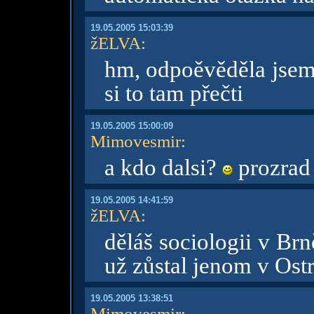
19.05.2005 15:03:39
žELVA
:
hm, odpoěvěděla jsem 
si to tam přečti
19.05.2005 15:00:09
Mimovesmir
:
a kdo dalsi?
prozra
19.05.2005 14:41:59
žELVA
:
děláš sociologii v Brn
už zůstal jenom v Ost
19.05.2005 13:38:51
Mimovesmir
: