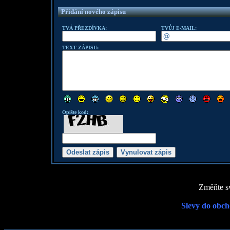
Přidání nového zápisu
TVÁ PŘEZDÍVKA:
TVŮJ E-MAIL:
TEXT ZÁPISU:
Opište kod:
Změňte sv
Slevy do obch