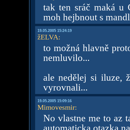
tak ten sráč maká u 
moh hejbnout s mandl
19.05.2005 15:24:19
žELVA
:
to možná hlavně proto
nemluvilo...
ale nedělej si iluze,
vyrovnali...
19.05.2005 15:09:16
Mimovesmir
:
No vlastne me to az t
automaticka otazka na