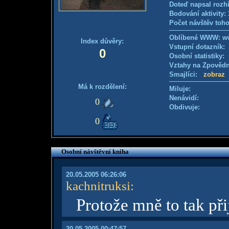
Doteď napsal rozh
Bodování aktivity:
Počet návštěv toho
Oblíbené WWW: w
Index důvěry:
Vstupní dotazník
0
Osobní statistiky
Vztahy na Zpověd
Smajlíci:
zobraz
Má k rozdělení:
Miluje:
Nenávidí:
0
Obdivuje:
0
Osobní návštěvní kniha
20.05.2005 06:26:06
kachnitruksi
:
Protože mně to tak při
20.05.2005 00:47:57