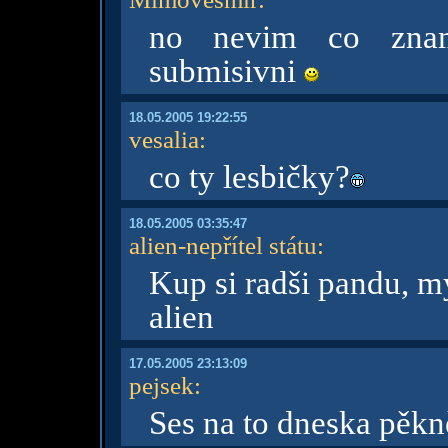
no nevim co zname
submisivni
18.05.2005 19:22:55
vesalia
:
co ty lesbičky?
18.05.2005 03:35:47
alien-nepřítel státu
:
Kup si radši pandu, mý
alien
17.05.2005 23:13:09
pejsek
:
Ses na to dneska pěkn