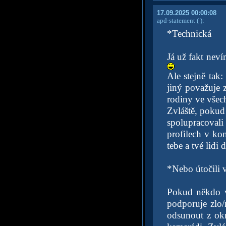
17.09.2025 00:00:08
apd-statement
( )
:
*Technická
Já už fakt nevím
Ale stejně tak
jiný považuje z
rodiny ve všec
Zvláště, pokud 
spolupracovali
profilech v ko
tebe a tvé lidi 
*Nebo útočili v
Pokud někdo v
podporuje zlo/
odsunout z okr