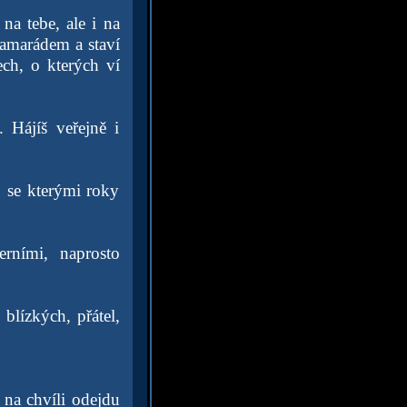
na tebe, ale i na
kamarádem a staví
ech, o kterých ví
ájíš veřejně i
, se kterými roky
erními, naprosto
blízkých, přátel,
ž na chvíli odejdu