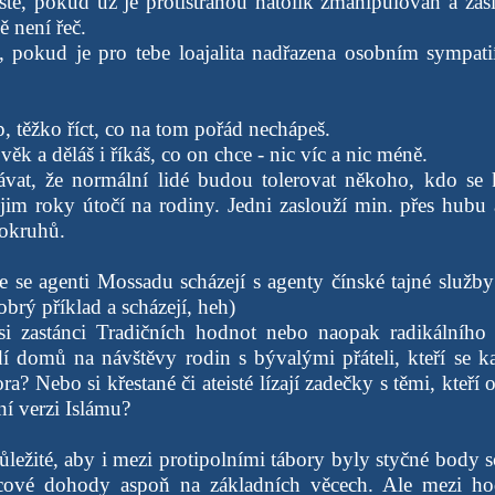
ště, pokud už je protistranou natolik zmanipulován a zas
ě není řeč.
ě, pokud je pro tebe loajalita nadřazena osobním sympat
ap, těžko říct, co na tom pořád nechápeš.
věk a děláš i říkáš, co on chce - nic víc a nic méně.
vat, že normální lidé budou tolerovat někoho, kdo se k
í jim roky útočí na rodiny. Jedni zaslouží min. přes hubu
 okruhů.
e se agenti Mossadu scházejí s agenty čínské tajné služby
brý příklad a scházejí, heh)
si zastánci Tradičních hodnot nebo naopak radikálního 
dí domů na návštěvy rodin s bývalými přáteli, kteří se k
a? Nebo si křestané či ateisté lízají zadečky s těmi, kteří o
lní verzi Islámu?
ůležité, aby i mezi protipolními tábory byly styčné body
cové dohody aspoň na základních věcech. Ale mezi ho