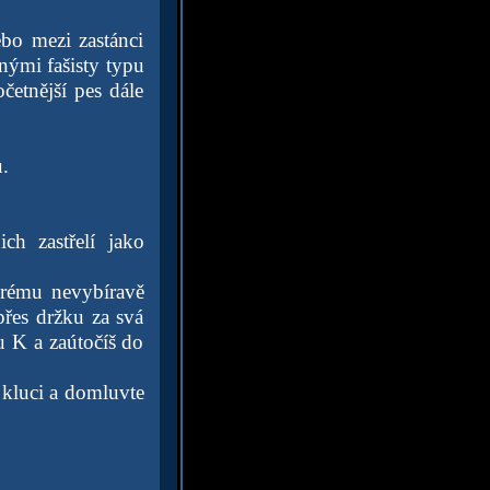
bo mezi zastánci
dnými fašisty typu
četnější pes dále
.
ch zastřelí jako
erému nevybíravě
přes držku za svá
nu K a zaútočíš do
 kluci a domluvte