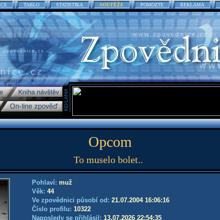
ACE
TABLO
STATISTIKA
SOUTĚŽE
POMOZTE
REKLAMA
Opcom
To muselo bolet..
Pohlaví:
muž
Věk:
44
Ve zpovědnici působí od:
21.07.2004 16:06:16
Číslo profilu:
10322
Naposledy se přihlásil:
13.07.2026 22:54:35