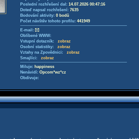
Poslední rozhřešení dal:
14.07.2026 00:47:16
Doteď napsal rozhřešení:
7635
Bodování aktivity:
0 bodů
Počet návštěv tohoto profilu:
441949
E-mail:
Oblíbené WWW:
Vstupní dotazník:
zobraz
Osobní statistiky:
zobraz
Vztahy na Zpovědnici:
zobraz
Smajlíci:
zobraz
Miluje:
happiness
Nenávidí:
Opcom*wz*cz
Obdivuje: