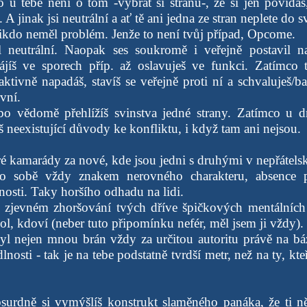
o u tebe není o tom -vybrat si stranu-, že si jen povídáš
A jinak jsi neutrální a ať tě ani jedna ze stran neplete do 
nikdo neměl problém. Jenže to není tvůj případ, Opcome.
al neutrální. Naopak ses soukromě i veřejně postavil n
ájíš ve sporech příp. až oslavuješ ve funkci. Zatímco 
tivně napadáš, stavíš se veřejně proti ní a schvaluješ/ba
rvní.
o vědomě přehlížíš svinstva jedné strany. Zatímco u dr
 neexistující důvody ke konfliktu, i když tam ani nejsou.
ré kamarády za nové, kde jsou jedni s druhými v nepřátelsk
o sobě vždy znakem nerovného charakteru, absence 
nosti. Taky horšího odhadu na lidi.
 zjevném zhoršování tvých dříve špičkových mentálních 
ohol, kdoví (neber tuto připomínku nefér, měl jsem ji vždy).
yl nejen mnou brán vždy za určitou autoritu právě na bázi
lnosti - tak je na tebe podstatně tvrdší metr, než na ty, kte
bsurdně si vymýšlíš konstrukt slaměného panáka, že ti 