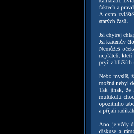
kamarádi. Zvlá
faktech a pravd
A extra zvlášt
starých časů.
Jsi chytrej chl
Jsi kaitenův člo
Nemůžeš očeká
nepřáteli, kteř
pryč z bližších
Nebo myslíš, ž
možná nebyl do
Tak jinak, že 
multikulti cho
opozitního tábor
a přijali radiká
Ano, je vždy d
diskuse a rám