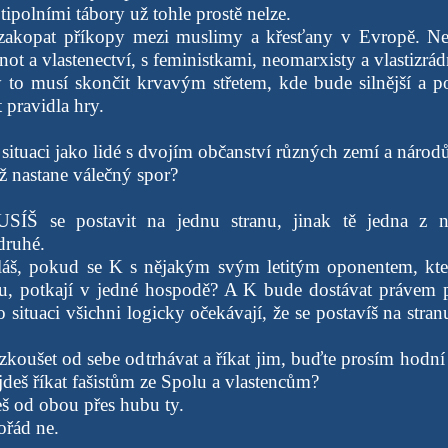
ipolními tábory už tohle prostě nelze.
 zakopat příkopy mezi muslimy a křesťany v Evropě. Ne
ot a vlastenectví, s feministkami, neomarxisty a vlastizrá
 to musí skončit krvavým střetem, kde bude silnější a po
 pravidla hry.
é situaci jako lidé s dvojím občanství různých zemí a národů
ž nastane válečný spor?
ÍŠ se postavit na jednu stranu, jinak tě jedna z ni
druhé.
láš, pokud se K s nějakým svým letitým oponentem, kt
nu, potkají v jedné hospodě? A K bude dostávat právem 
o situaci všichni logicky očekávají, že se postavíš na stra
zkoušet od sebe odtrhávat a říkat jim, buďte prosím hodní
deš říkat fašistům ze Spolu a vlastencům?
eš od obou přes hubu ty.
řád ne.