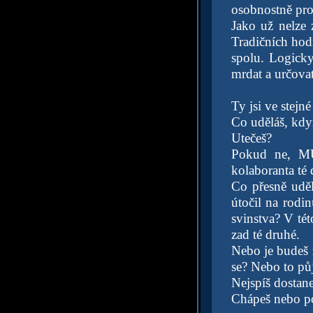
osobnostně prot
Jako už nelze
Tradičních hodn
spolu. Logicky
mrdat a určovat
Ty jsi ve stejn
Co uděláš, kdy
Utečeš?
Pokud ne, MUS
kolaboranta té 
Co přesně udě
útočil na rodi
svinstva? V tét
zad té druhé.
Nebo je budeš 
se? Nebo to půj
Nejspíš dostan
Chápeš nebo po