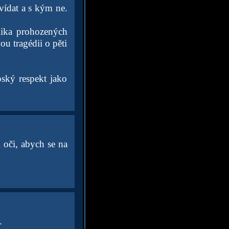
vídat a s kým ne.
lika prohozených
u tragédii o pěti
ský respekt jako
 oči, abych se na
.