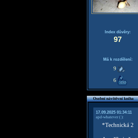
Index důvěry:
97
Má k rozdělení:
9
6
Osobní návštěvní kniha
17.09.2025 01:34:11
apd-whatever
( )
:
*Technická 2