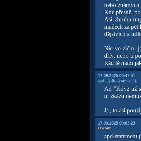
nebo známých z
Kde přesně, po
Asi zhruba tra
mailech za pět
dějstvích a udě
Nic ve zlém, j
dřív, nebo ti 
Rád tě mám jako
17.09.2025 00:47:51
apd-mýdlovýmýval
( )
:
Ad "Když už si
tu zkázu nemuse
Jo, to asi použ
17.09.2025 00:03:23
Opcom
:
apd-statement (