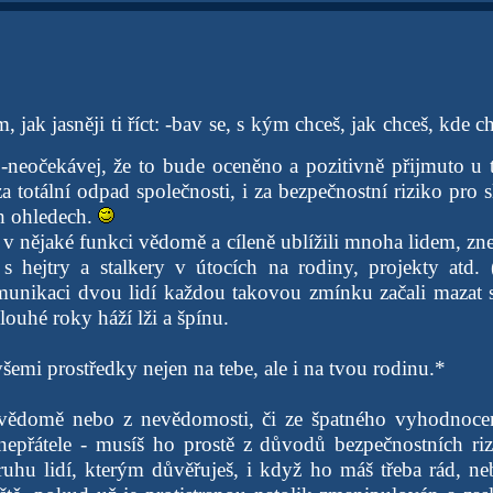
, jak jasněji ti říct: -bav se, s kým chceš, jak chceš, kde c
: -neočekávej, že to bude oceněno a pozitivně přijmuto u 
a totální odpad společnosti, i za bezpečnostní riziko pro sl
h ohledech.
v nějaké funkci vědomě a cíleně ublížili mnoha lidem, zneu
 s hejtry a stalkery v útocích na rodiny, projekty atd.
munikaci dvou lidí každou takovou zmínku začali mazat 
dlouhé roky háží lži a špínu.
šemi prostředky nejen na tebe, ale i na tvou rodinu.*
ědomě nebo z nevědomosti, či ze špatného vyhodnocen
nepřátele - musíš ho prostě z důvodů bezpečnostních ri
uhu lidí, kterým důvěřuješ, i když ho máš třeba rád, neb