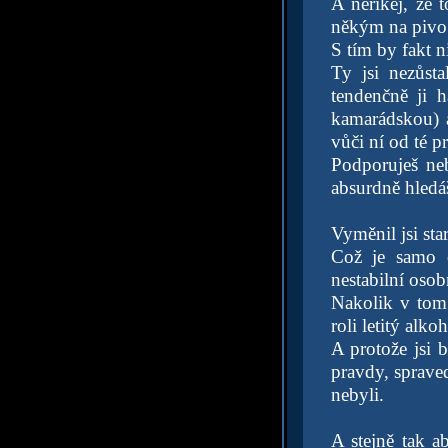
A neříkej, že t
někým na pivo. 
S tím by fakt 
Ty jsi nezůst
tendenčně ji h
kamarádskou) ak
vůči ní od té p
Podporuješ neb
absurdně hledáš
Vyměnil jsi sta
Což je samo 
nestabilní osob
Nakolik v tom
roli letitý alk
A protože jsi b
pravdy, spraved
nebyli.
A stejně tak a