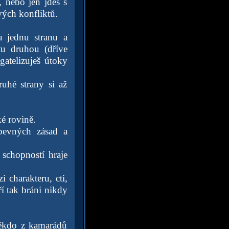
, nebo jen jdeš s
svých konfliktů.
a jednu stranu a
tu druhou (dříve
gatelizuješ útoky
uhé strany si až
é rovině.
pevných zásad a
schopností hraje
 charakteru, cti,
ří tak bráni nikdy
někdo z kamarádů