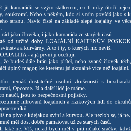
 jít kamarádit se svým stalkerem, co ti roky útočí nejen 
ty, soukromí. Nebo s někým, kdo si s ním povídá jako s 
eho stranu. Navíc čistě na základě slepé loajality ve věc
.
 rád jako člověka, i jako kamaráda ze starých časů.
rostě od určité doby LOAJÁLNÍ KAITENŮV POSKOK. H
vinstva a kurvárny. A to i ty, o kterých nic nevíš.
OAJALITA - a já první ji oceňuji.
, že budeš dále brán jako přítel, nebo zvaný člověk těch
lčí úplný magor, ke kterému jsi aktuálně více než loajální.
atím nemáš dostatečné osobní zkušenosti s bezcharakt
rami, Opcome. Já a další lidé je máme.
ěco naučí, jsou to bezpečnostní pojistky.
rozumné filtrování loajálních a rizikových lidí do okruhů 
upracovníků.
 na pivo s kdejakou sviní a kurvou. Ale nezlob se, já ne.
 mně měl dost dobře pamatovat už ze starých časů.
eli také ne. Víš, nerad bych měl v pití nějaké sračky, kdy