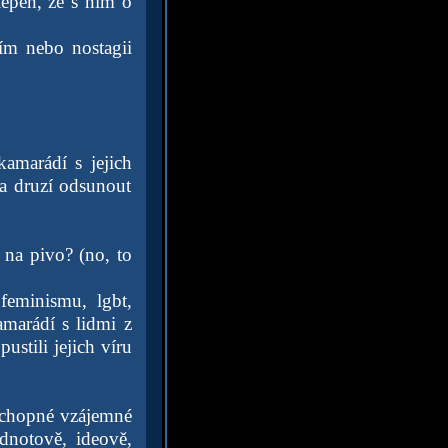
lepen, že s ním o
iím nebo nostagii
amarádí s jejich
 a druzí odsunout
 na pivo? (no, to
feminismu, lgbt,
amarádí s lidmi z
pustili jejich víru
 schopné vzájemné
dnotově, ideově,