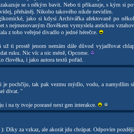
akazuje se s někým bavit. Nebo ti přikazuje, s kým si po
vídej, přeháněj. Nikoho takového nikde nevidím.
gikomické, jako si kdysi Archivářka afektovaně po něko
 let s nejmenovaným člověkem vymyslela antickou vztahovo
lala z toho veřejné divadlo o jedné hérečce.
á už ti prostě jenom nemám dále důvod vyjadřovat chlap
podat ruku. Nic víc a nic méně, Opcome.
 člověka, i jako autora textů pořád.
 je pochčiju, tak pak vezmu mýdlo, vodu, a namydlím si
l dívat. "
iju i na ty tvoje posrané next gen interakce.
 ): Díky za vzkaz, ale akorát jdu chrápat. Odpovím později