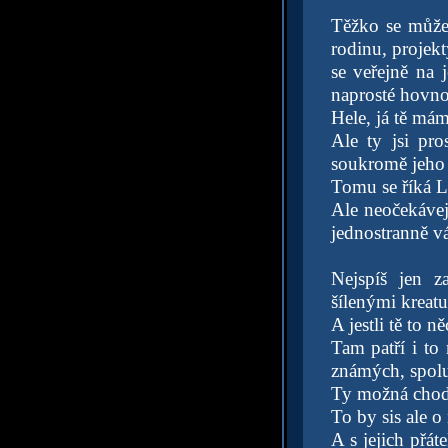
Těžko se můžeš
rodinu, projek
se veřejně na j
naprosté hovno
Hele, já tě mám
Ale ty jsi p
soukromě jeho s
Tomu se říká L
Ale neočekávej
jednostranně vá
Nejspíš jen z
šílenými kreatu
A jestli tě to n
Tam patří i to 
známých, spol
Ty možná chodíš
To by sis ale o
A s jejich přát