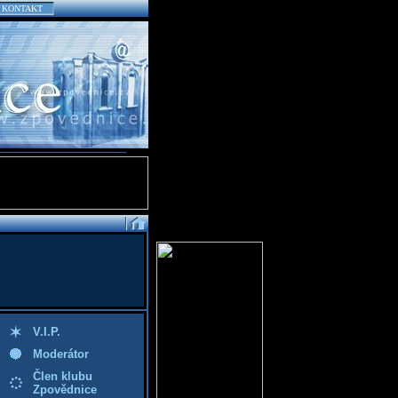
KONTAKT
V.I.P.
Moderátor
Člen klubu
Zpovědnice