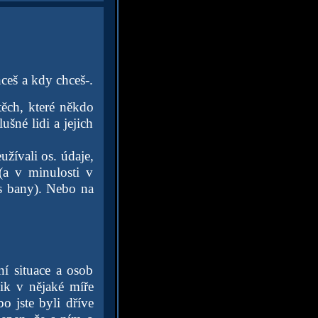
hceš a kdy chceš-.
těch, které někdo
ušné lidi a jejich
žívali os. údaje,
 (a v minulosti v
s bany). Nebo na
í situace a osob
zik v nějaké míře
o jste byli dříve