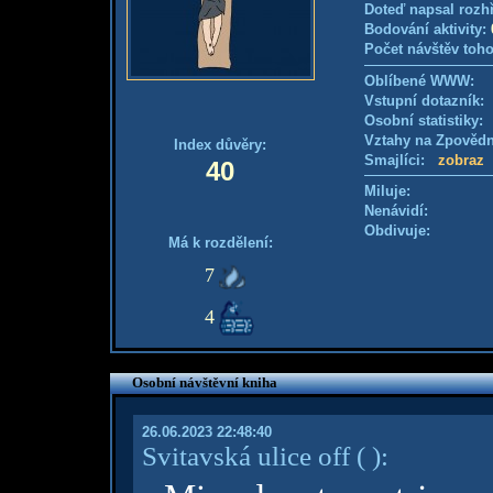
Doteď napsal rozh
Bodování aktivity:
Počet návštěv toho
Oblíbené WWW:
Vstupní dotazník
Osobní statistiky
Vztahy na Zpověd
Index důvěry:
Smajlíci:
zobraz
40
Miluje:
Nenávidí:
Obdivuje:
Má k rozdělení:
7
4
Osobní návštěvní kniha
26.06.2023 22:48:40
Svitavská ulice off
( )
: