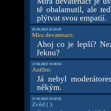
Mira devatenact je us
tě obalamutil, ale te
plýtvat svou empatií.
25.06.2023 21:24:20
Mira devatenact
:
Ahoj co je lepší? Ne
řeknu?
17.06.2023 19:48:54
Ant0rn
:
Já nebyl moderátore
někým.
17.06.2023 19:42:02
Zvěd
( )
: