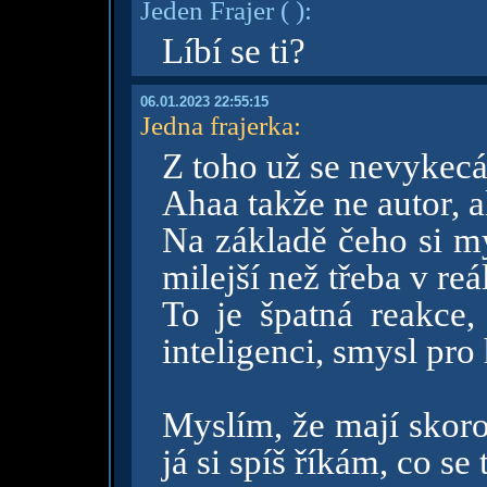
Jeden Frajer
( )
:
Líbí se ti?
06.01.2023 22:55:15
Jedna frajerka
:
Z toho už se nevykecá
Ahaa takže ne autor, 
Na základě čeho si my
milejší než třeba v reá
To je špatná reakce,
inteligenci, smysl pr
Myslím, že mají skoro 
já si spíš říkám, co se 