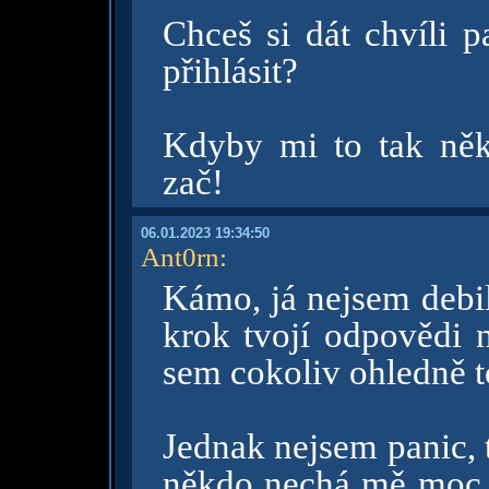
Chceš si dát chvíli 
přihlásit?
Kdyby mi to tak něk
zač!
06.01.2023 19:34:50
Ant0rn
:
Kámo, já nejsem debil
krok tvojí odpovědi 
sem cokoliv ohledně t
Jednak nejsem panic, 
někdo nechá mě moc n