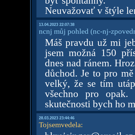
byť spontánny.
Neuvažovať v štýle len
13.04.2023 22:07:38
ncnj můj pohled
(nc-nj-zpoved
Máš pravdu už mi jeb
jsem možná 150 přís
dnes nad ránem. Hroz
důchod. Je to pro mě 
velký, že se tím utá
všechno pro opak.
skutečnosti bych ho m
28.03.2023 23:44:46
Tojsemvedela
: