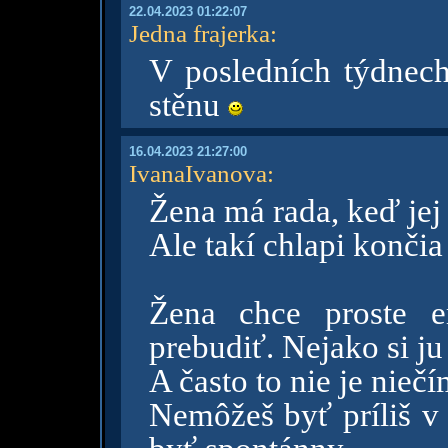
22.04.2023 01:22:07
Jedna frajerka
:
V posledních týdnech
stěnu
16.04.2023 21:27:00
IvanaIvanova
:
Žena má rada, keď jej
Ale takí chlapi končia
Žena chce proste e
prebudiť. Nejako si ju
A často to nie je nieč
Nemôžeš byť príliš v h