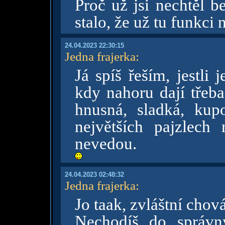
Proč už jsi nechtěl 
stalo, že už tu funkci
24.04.2023 22:30:15
Jedna frajerka
:
Já spíš řeším, jestli
kdy nahoru dají třeba
hnusná, sladká, kupo
největších pajzlech
nevedou.
24.04.2023 02:48:32
Jedna frajerka
:
Jo taak, zvláštní chov
Nechodíš do správn