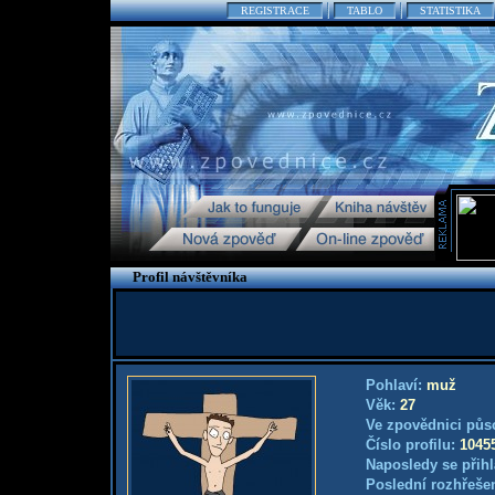
REGISTRACE
TABLO
STATISTIKA
Profil návštěvníka
Pohlaví:
muž
Věk:
27
Ve zpovědnici půs
Číslo profilu:
1045
Naposledy se přihl
Poslední rozhřešen