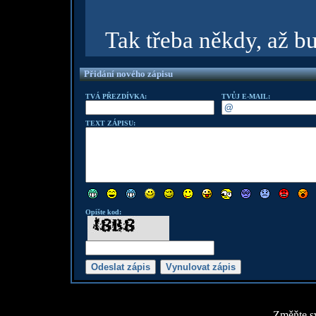
Tak třeba někdy, až b
Přidání nového zápisu
TVÁ PŘEZDÍVKA:
TVŮJ E-MAIL:
TEXT ZÁPISU:
Opište kod:
Změňte sv