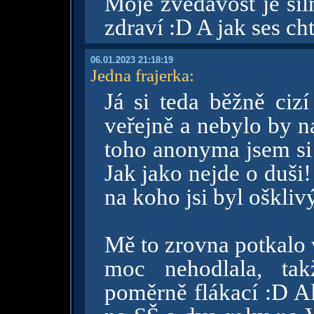
Moje zvědavost je sil
zdraví :D A jak ses cht
06.01.2023 21:18:19
Jedna frajerka
:
Já si teda běžně cizí
veřejně a nebylo by n
toho anonyma jsem s
Jak jako nejde o duši!
na koho jsi byl oškl
Mě to zrovna potkalo 
moc nehodlala, ta
poměrně flákací :D A