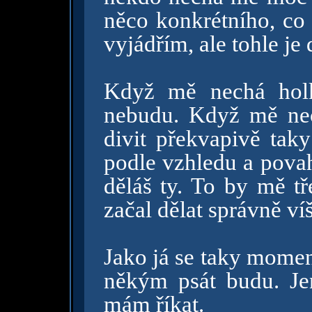
něco konkrétního, co 
vyjádřím, ale tohle je
Když mě nechá holk
nebudu. Když mě nec
divit překvapivě tak
podle vzhledu a povah
děláš ty. To by mě tř
začal dělat správně ví
Jako já se taky momen
někým psát budu. Jen
mám říkat.