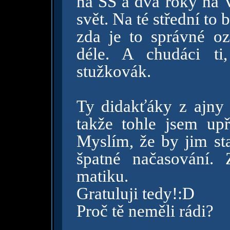
na SŠ a dva roky na V
svět. Na té střední to
zda je to správné oz
déle. A chudáci ti
stužkovák.
Ty didakťáky z ajny a
takže tohle jsem up
Myslím, že by jim st
špatné načasování. 
matiku.
Gratuluji tedy!:D
Proč tě neměli rádi?