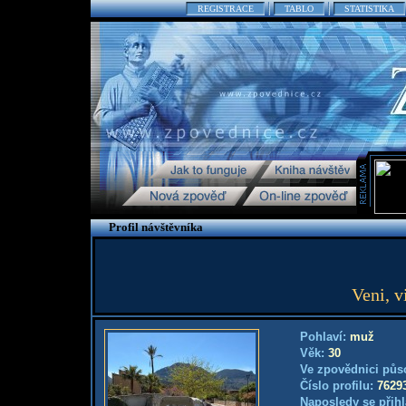
REGISTRACE
TABLO
STATISTIKA
Profil návštěvníka
Veni, v
Pohlaví:
muž
Věk:
30
Ve zpovědnici půs
Číslo profilu:
7629
Naposledy se přihl