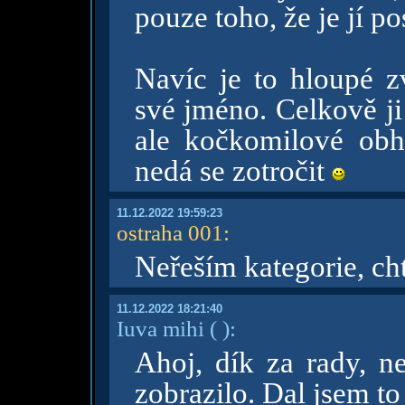
pouze toho, že je jí p
Navíc je to hloupé zv
své jméno. Celkově ji
ale kočkomilové obha
nedá se zotročit
11.12.2022 19:59:23
ostraha 001
:
Neřeším kategorie, cht
11.12.2022 18:21:40
Iuva mihi
( )
:
Ahoj, dík za rady, ne
zobrazilo. Dal jsem to