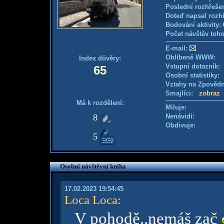
Poslední rozhřešen
Doteď napsal rozh
Bodování aktivity:
Počet návštěv toho
E-mail:
Oblíbené WWW:
Index důvěry:
Vstupní dotazník
65
Osobní statistiky
Vztahy na Zpověd
Smajlíci:
zobraz
Má k rozdělení:
Miluje:
8
Nenávidí:
Obdivuje:
5
Osobní návštěvní kniha
17.02.2023 19:54:45
Loca Loca
:
V pohodě..nemáš zač