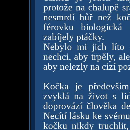
protože na chalupě s
nesmrdí hůř než koč
férovku biologická
zabíjely ptáčky.
Nebylo mi jich líto
nechci, aby trpěly, al
aby nelezly na cizí p
Kočka je především
zvyklá na život s li
doprovází člověka des
Necítí lásku ke svému
kočku nikdy truchlit,