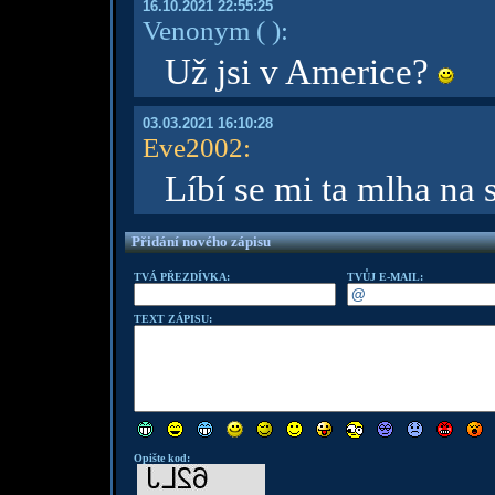
16.10.2021 22:55:25
Venonym
( )
:
Už jsi v Americe?
03.03.2021 16:10:28
Eve2002
:
Líbí se mi ta mlha na s
Přidání nového zápisu
TVÁ PŘEZDÍVKA:
TVŮJ E-MAIL:
TEXT ZÁPISU:
Opište kod: