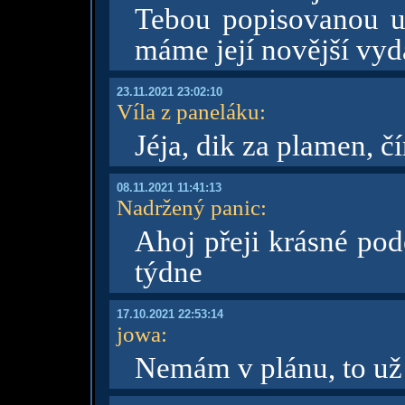
Tebou popisovanou 
máme její novější vydá
23.11.2021 23:02:10
Víla z paneláku
:
Jéja, dik za plamen, č
08.11.2021 11:41:13
Nadržený panic
:
Ahoj přeji krásné pod
týdne
17.10.2021 22:53:14
jowa
:
Nemám v plánu, to už 