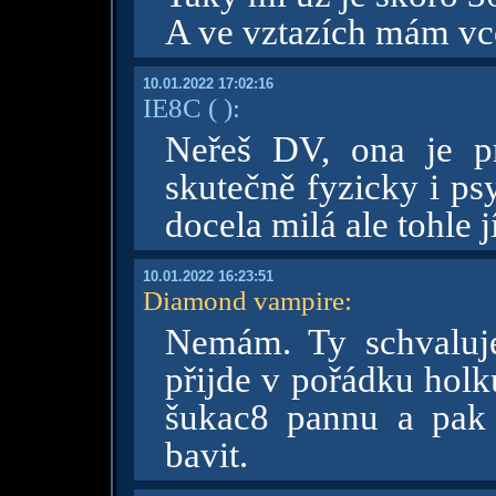
A ve vztazích mám vce
10.01.2022 17:02:16
IE8C
( )
:
Neřeš DV, ona je p
skutečně fyzicky i ps
docela milá ale tohle 
10.01.2022 16:23:51
Diamond vampire
:
Nemám. Ty schvaluje
přijde v pořádku holk
šukac8 pannu a pak z
bavit.