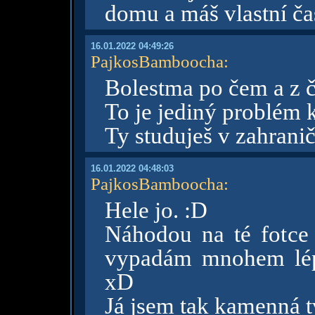
domu a máš vlastní ča
16.01.2022 04:49:26
PajkosBamboocha
:
Bolestma po čem a z č
To je jediný problém 
Ty studuješ v zahrani
16.01.2022 04:48:03
PajkosBamboocha
:
Hele jo. :D
Náhodou na té fotce 
vypadám mnohem lépe, 
xD
Já jsem tak kamenná t