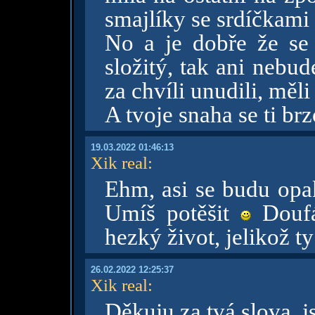
smajlíky se srdíčkami
No a je dobře že se
složitý, tak ani nebu
za chvíli unudili, měli
A tvoje snaha se ti brz
19.03.2022 01:46:13
Xik real
:
Ehm, asi se budu opak
Umíš potěšit
Doufá
hezký život, jelikož ty
26.02.2022 12:25:37
Xik real
:
Děkuju za tvá slova, 