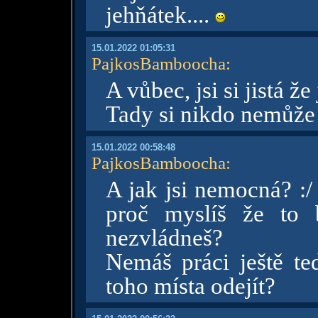
jehňátek....
15.01.2022 01:05:31
PajkosBamboocha
:
A vůbec, jsi si jistá že
Tady si nikdo nemůže b
15.01.2022 00:58:48
PajkosBamboocha
:
A jak jsi nemocná? :/
proč myslíš že to 
nezvládneš?
Nemáš práci ještě te
toho místa odejít?