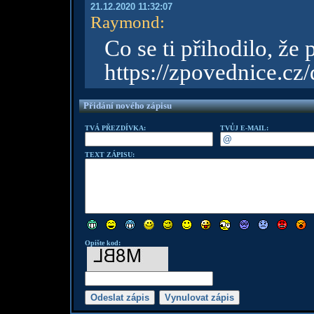
21.12.2020 11:32:07
Raymond
:
Co se ti přihodilo, že
https://zpovednice.cz
Přidání nového zápisu
TVÁ PŘEZDÍVKA:
TVŮJ E-MAIL:
TEXT ZÁPISU:
Opište kod: