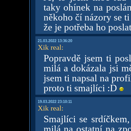
taky ohínek na poslá
někoho čí názory se ti
že je potřeba ho posla
21.03.2022 13:36:20
Xik real
:
Popravdě jsem ti posl
milá a dokázala jsi m
jsem ti napsal na prof
proto ti smajlíci :D
19.03.2022 23:10:11
Xik real
:
Smajlíci se srdíčkem,
milá na ostatní na zpo