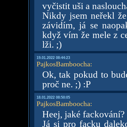
vyčistit uši a nasloucha
Nikdy jsem neřekl že 
závidím, já se naopa
když vím že mele z ce
lži. ;)
19.01.2022 08:44:23
PajkosBamboocha
:
Ok, tak pokud to budo
proč ne. ;) :P
18.01.2022 08:50:05
PajkosBamboocha
:
Heej, jaké fackování? 
Já si pro facku dale