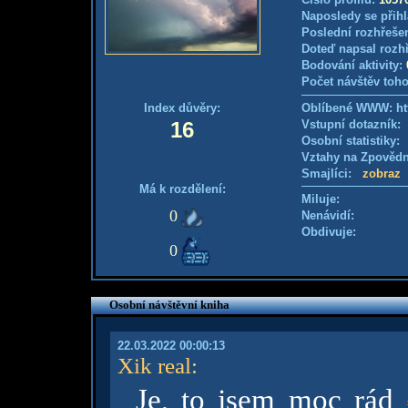
Naposledy se přihl
Poslední rozhřešen
Doteď napsal rozh
Bodování aktivity:
Počet návštěv toho
Index důvěry:
Oblíbené WWW: htt
16
Vstupní dotazník
Osobní statistiky
Vztahy na Zpověd
Smajlíci:
zobraz
Má k rozdělení:
Miluje:
0
Nenávidí:
Obdivuje:
0
Osobní návštěvní kniha
22.03.2022 00:00:13
Xik real
:
Je, to jsem moc rád