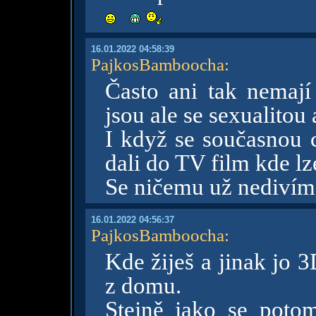
16.01.2022 04:58:39
PajkosBamboocha
:
Často ani tak nemají
jsou ale se sexualito
I když se současnou 
dali do TV film kde lz
Se ničemu už nedivím
16.01.2022 04:56:37
PajkosBamboocha
:
Kde žiješ a jinak jo 3
z domu.
Stejně jako se poto