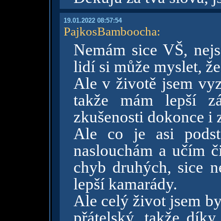
19.01.2022 08:57:54
PajkosBamboocha
:
Nemám sice VŠ, nej
lidí si může myslet, 
Ale v životě jsem vy
takže mám lepší zák
zkušenosti dokonce i 
Ale co je asi podst
naslouchám a učím či
chyb druhých, sice 
lepší kamarády.
Ale celý život jsem b
přátelský, takže díky