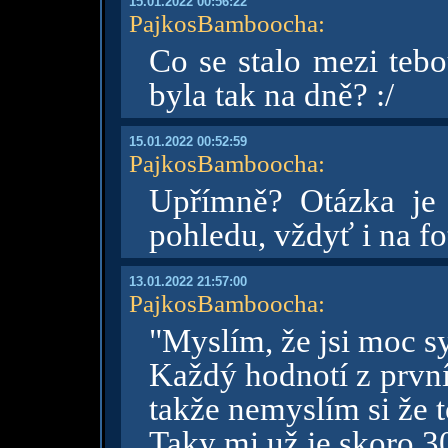
15.01.2022 00:56:22
PajkosBamboocha
:
Co se stalo mezi tebo
byla tak na dně? :/
15.01.2022 00:52:59
PajkosBamboocha
:
Upřímně? Otázka je
pohledu, vždyť i na f
13.01.2022 21:57:00
PajkosBamboocha
:
"Myslím, že jsi moc 
Každý hodnotí z první
takže nemyslím si že to
Taky mi už je skoro 30