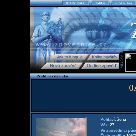
REGISTRACE
TABLO
STATISTIKA
Profil návštěvníka
0
Pohlaví:
žena
Věk:
27
Ve zpovědnici půs
Číslo profilu:
1057