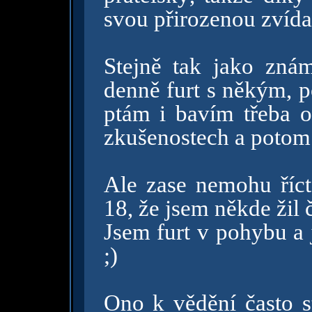
svou přirozenou zvíd
Stejně tak jako zná
denně furt s někým, p
ptám i bavím třeba o 
zkušenostech a potom s
Ale zase nemohu říct
18, že jsem někde žil č
Jsem furt v pohybu a 
;)
Ono k vědění často st