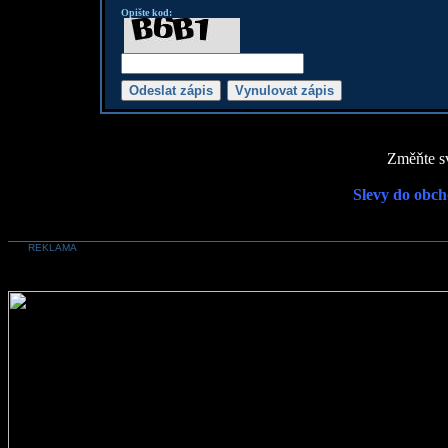
Opište kod:
Změňte sv
Slevy do obch
REKLAMA