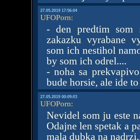
27.05.2019 17:56:04
UFOPorn
:
- den predtim som 
zakazku vyrabane vy
som ich nestihol namo
by som ich odrel....
- noha sa prekvapivo
bude horsie, ale ide to
27.05.2019 00:09:03
UFOPorn
:
Nevidel som ju este naz
Odajne len spetak a p
mala dubka na nadrzi.