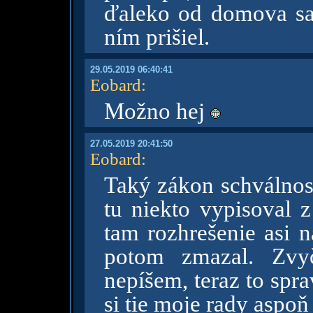
ďaleko od domova sa c
ním prišiel.
29.05.2019 06:40:41
Eobard
:
Možno hej
27.05.2019 20:41:50
Eobard
:
Taký zákon schválnos
tu niekto vypisoval 
tam rozhrešenie asi 
potom zmazal. Zvyč
nepíšem, teraz to spra
si tie moje rady aspoň