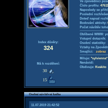
Ve zpovědnici půs
Číslo profilu:
4761
Naposledy se přihl
Poslední rozhřešen
Doteď napsal rozh
Bodování aktivity:
Počet návštěv toho
Oblíbené WWW: y
Vstupní dotazník
Index důvěry:
Osobní statistiky
324
Vztahy na Zpověd
Smajlíci:
zobraz
Miluje:
*sylvienna*
Nenávidí:
Má k rozdělení:
Obdivuje:
Kvakito
30
15
Osobní návštěvní kniha
11.07.2019 21:42:52