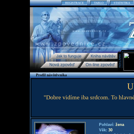
REGISTRACE
TABLO
STATISTIKA
Profil návštěvníka
U
"Dobre vidíme iba srdcom. To hlavné
Pohlaví:
žena
Věk:
30