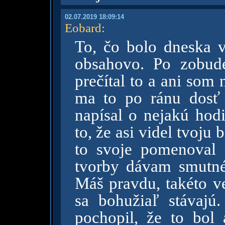
02.07.2019 18:09:14
Eobard
:
To, čo bolo dneska v
obsahovo. Po zobude
prečítal to a ani som
ma to po ránu dosť 
napísal o nejakú hodi
to, že asi videl tvoju 
to svoje pomenoval 
tvorby dávam smutné 
Máš pravdu, takéto ve
sa bohužiaľ stávajú
pochopil, že to bol 