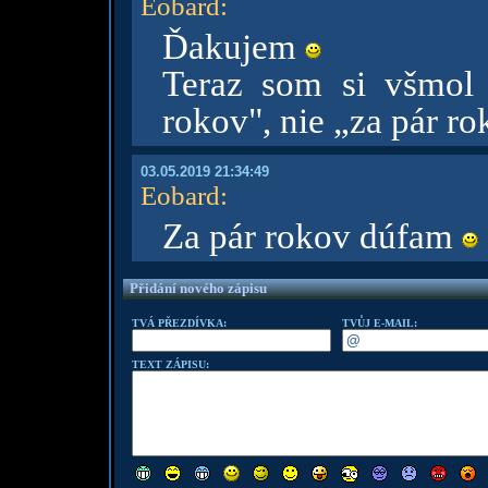
Eobard
:
Ďakujem
Teraz som si všmol
rokov", nie „za pár r
03.05.2019 21:34:49
Eobard
:
Za pár rokov dúfam
Přidání nového zápisu
TVÁ PŘEZDÍVKA:
TVŮJ E-MAIL:
TEXT ZÁPISU: