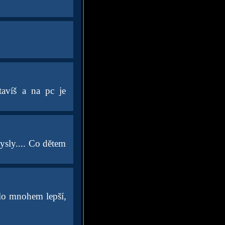
tavíš a na pc je
ysly.... Co dětem
ylo mnohem lepší,