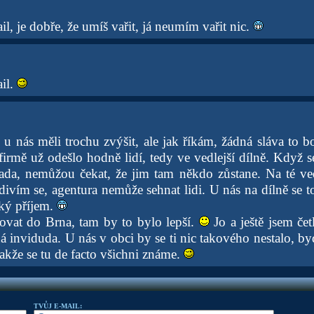
, je dobře, že umíš vařit, já neumím vařit nic.
il.
u nás měli trochu zvýšit, ale jak říkám, žádná sláva to 
irmě už odešlo hodně lidí, tedy ve vedlejší dílně. Když se
ada, nemůžou čekat, že jim tam někdo zůstane. Na té vedl
divím se, agentura nemůže sehnat lidi. U nás na dílně se to
zký příjem.
ovat do Brna, tam by to bylo lepší.
Jo a ještě jsem četl
á inviduda. U nás v obci by se ti nic takového nestalo, by
akže se tu de facto všichni známe.
TVŮJ E-MAIL: