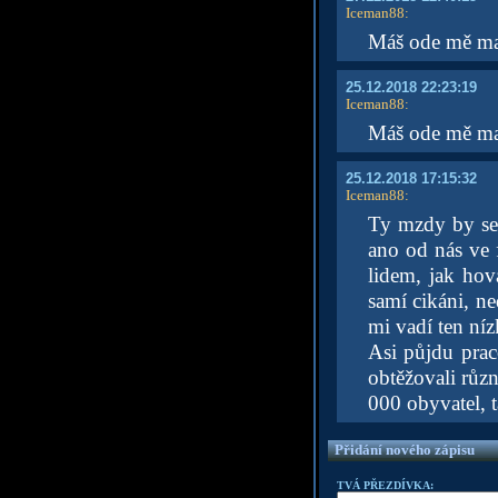
Iceman88
:
Máš ode mě mail
25.12.2018 22:23:19
Iceman88
:
Máš ode mě ma
25.12.2018 17:15:32
Iceman88
:
Ty mzdy by se 
ano od nás ve f
lidem, jak hov
samí cikáni, ne
mi vadí ten ní
Asi půjdu prac
obtěžovali různ
000 obyvatel, t
Přidání nového zápisu
TVÁ PŘEZDÍVKA: