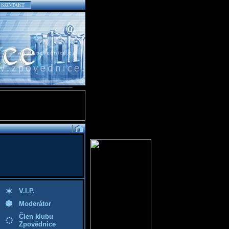
KONTAKT
V.I.P.
Moderátor
Člen klubu
Zpovědnice