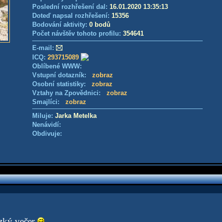
Poslední rozhřešení dal:
16.01.2020 13:35:13
Doteď napsal rozhřešení:
15356
Bodování aktivity:
0 bodů
Počet návštěv tohoto profilu:
354641
E-mail:
ICQ:
293715089
Oblíbené WWW:
Vstupní dotazník:
zobraz
Osobní statistiky:
zobraz
Vztahy na Zpovědnici:
zobraz
Smajlíci:
zobraz
Miluje:
Jarka Metelka
Nenávidí:
Obdivuje:
ezký večer