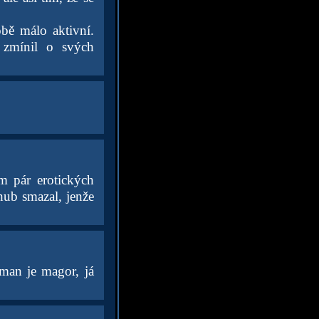
obě málo aktivní.
 zmínil o svých
m pár erotických
hub smazal, jenže
eman je magor, já