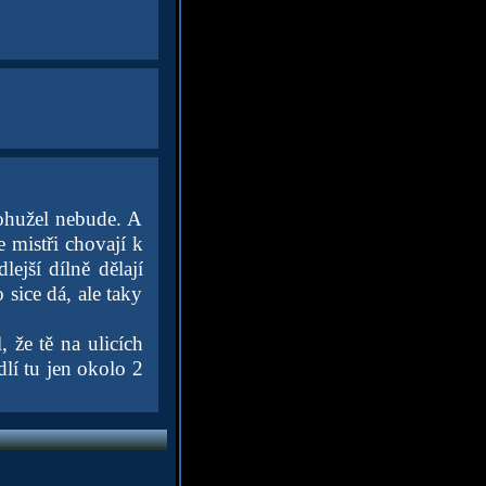
bohužel nebude. A
 mistři chovají k
ejší dílně dělají
 sice dá, ale taky
, že tě na ulicích
dlí tu jen okolo 2