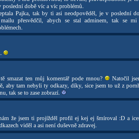
v poslední době víc a víc problémů.
ptala Pajka, tak by ti asi neodpověděl, je v poslední d
ailu přesvědčil, abych se stal adminem, tak se mi
oblémech.
á.
 tě smazat ten můj komentář pode mnou?
Natočil jse
, aby tam nebyli ty odkazy, díky, sice jsem to už z porn
nu, tak se to zase zobrazí.
ám že jsem ti projížděl profil ej kej ej šmíroval :D a ic
dkazech viděl a asi není duševně zdravej.