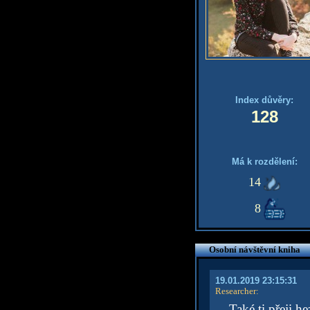
Index důvěry:
128
Má k rozdělení:
14
8
Osobní návštěvní kniha
19.01.2019 23:15:31
Researcher
:
Také ti přeji h