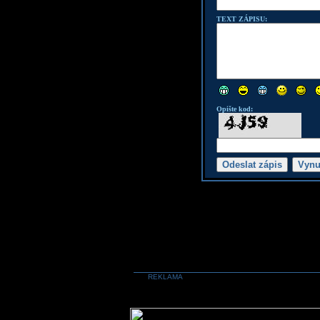
TEXT ZÁPISU:
Opište kod:
REKLAMA