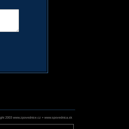
ight 2003 www.zpovednice.cz + www.spovednica.sk