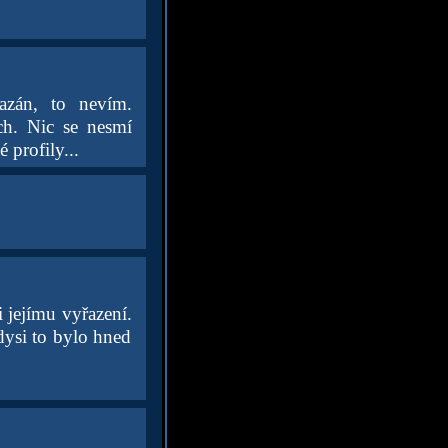
azán, to nevím.
ch. Nic se nesmí
 profily...
 jejímu vyřazení.
dysi to bylo hned