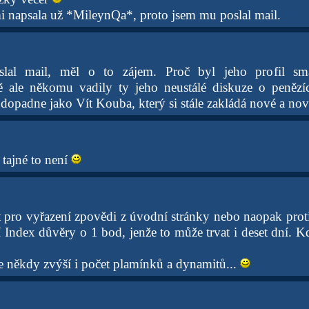
 napsala už *MileynQa*, proto jsem mu poslal mail.
lal mail, měl o to zájem. Proč byl jeho profil sm
 ale někomu vadily ty jeho neustálé diskuze o penězí
 dopadne jako Vít Kouba, který si stále zakládá nové a nové
 tajné to není
 pro vyřazení zpovědi z úvodní stránky nebo naopak proti
í Index důvěry o 1 bod, jenže to může trvat i deset dní. K
 někdy zvýší i počet plamínků a dynamitů...