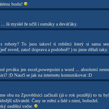
 pátému bodu!
 ... Já myslel že učíš i osmáky a deváťáky.
s roboty? To jsou takoví ti robůtci který si sama ses
jeď rovně, zatoč doprava a podobně? ) to jsme dělali taky.
d prváku jen excel,powerpoint a word ... absolutní nesm
ici? :D Naučí se jak na internetu komunikovat :D
me oba na Zpovědnici začínali (já o rok později) to tu b
idnější uživatelé. Časy se mění a lidé s nimi, bohužel.
ezký nedělní večer.