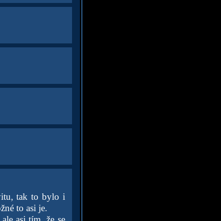
tu, tak to bylo i
né to asi je.
le asi tím, že se