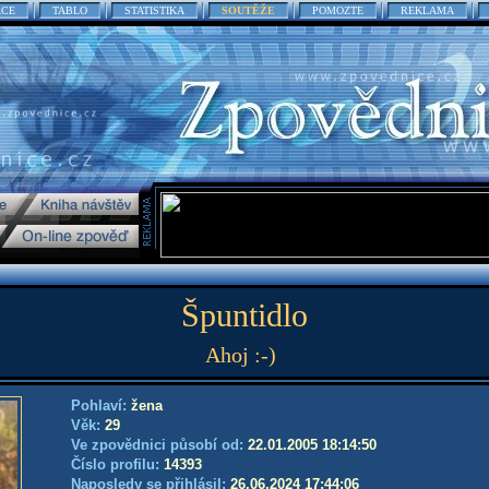
ACE
TABLO
STATISTIKA
SOUTĚŽE
POMOZTE
REKLAMA
Špuntidlo
Ahoj :-)
Pohlaví:
žena
Věk:
29
Ve zpovědnici působí od:
22.01.2005 18:14:50
Číslo profilu:
14393
Naposledy se přihlásil:
26.06.2024 17:44:06