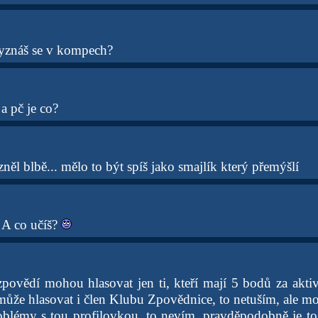
yznáš se v kompech?
 a pč je co?
něl blbě... mělo to být spíš jako smajlík který přemýšlí
? A co učíš?
povědí mohou hlasovat jen ti, kteří mají 5 bodů za aktivi
může hlasovat i člen Klubu Zpovědnice, to netuším, ale mož
blémy s tou profilovkou, to nevím, pravděpodobně je to a