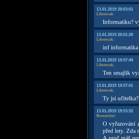
13.01.2019 20:03:01
Liberecak
:
Informatiku? v
13.01.2019 20:01:20
Liberecak
:
inf informatika
13.01.2019 19:57:49
Liberecak
:
Ten smajlík vyz
13.01.2019 19:57:01
Liberecak
:
Ty jsi učitelka
13.01.2019 19:53:52
Researcher
:
O vyřazování z
před lety. Zda 
A proč máš pro