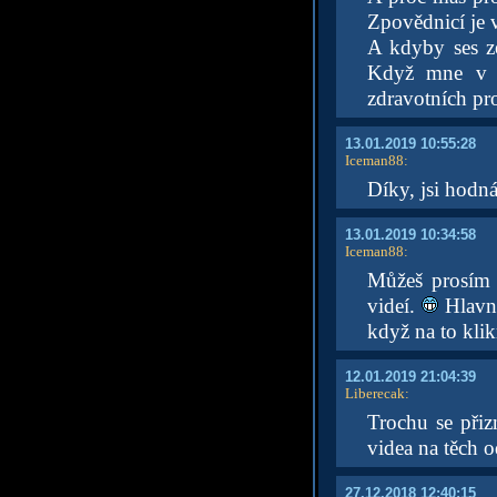
Zpovědnicí je 
A kdyby ses ze
Když mne v m
zdravotních pr
13.01.2019 10:55:28
Iceman88
:
Díky, jsi hodn
13.01.2019 10:34:58
Iceman88
:
Můžeš prosím
videí.
Hlavně
když na to klik
12.01.2019 21:04:39
Liberecak
:
Trochu se přizn
videa na těch o
27.12.2018 12:40:15