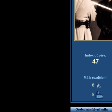
Index důvěry:
47
Má k rozdělení:
8
5
Osobní návštěvní kniha