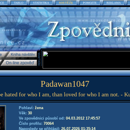
ACE
TABLO
STATISTIKA
SOUTĚŽE
POMOZTE
REKLAMA
Padawan1047
 be hated for who I am, than loved for who I am not. - K
Pohlaví:
žena
Věk:
30
Ve zpovědnici působí od:
04.03.2012 17:45:57
Číslo profilu:
70064
Naposledy se přihlásil:
26.07.2026 01:35:14