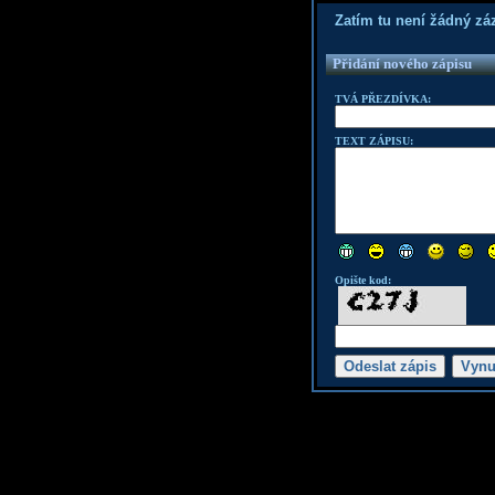
Zatím tu není žádný z
Přidání nového zápisu
TVÁ PŘEZDÍVKA:
TEXT ZÁPISU:
Opište kod: