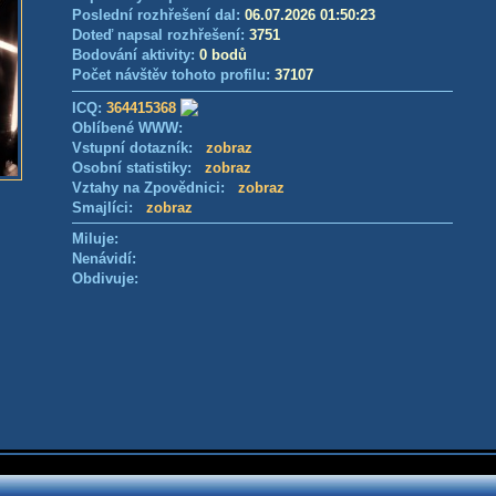
Poslední rozhřešení dal:
06.07.2026 01:50:23
Doteď napsal rozhřešení:
3751
Bodování aktivity:
0 bodů
Počet návštěv tohoto profilu:
37107
ICQ:
364415368
Oblíbené WWW:
Vstupní dotazník:
zobraz
Osobní statistiky:
zobraz
Vztahy na Zpovědnici:
zobraz
Smajlíci:
zobraz
Miluje:
Nenávidí:
Obdivuje: