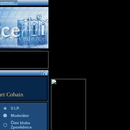
KONTAKT
urt Cobain
V.I.P.
Moderátor
Člen klubu
Zpovědnice