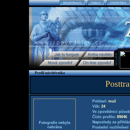
REGISTRACE
TABLO
STATISTIKA
Profil návštěvníka
Posttr
Pohlaví:
muž
Věk:
24
Ve zpovědnici působ
Číslo profilu:
89046
Naposledy se přihlás
Fotografie nebyla
nahrána
Poslední rozhřešení 