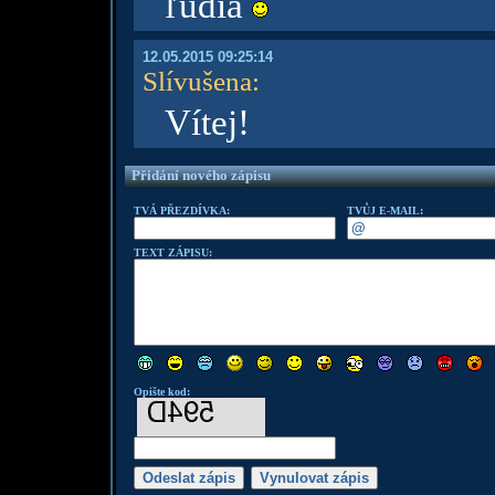
ľudia
12.05.2015 09:25:14
Slívušena
:
Vítej!
Přidání nového zápisu
TVÁ PŘEZDÍVKA:
TVŮJ E-MAIL:
TEXT ZÁPISU:
Opište kod: