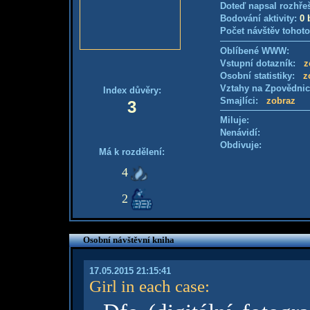
Doteď napsal rozhře
Bodování aktivity:
0 
Počet návštěv tohoto
Oblíbené WWW:
Vstupní dotazník:
z
Osobní statistiky:
z
Vztahy na Zpovědni
Index důvěry:
Smajlíci:
zobraz
3
Miluje:
Nenávidí:
Obdivuje:
Má k rozdělení:
4
2
Osobní návštěvní kniha
17.05.2015 21:15:41
Girl in each case
: