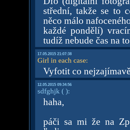
Dfo (digitální fotogr
střední, takže se to 
něco málo nafoceného 
každé pondělí) vrac
tudíž nebude čas na to
17.05.2015 21:07:38
Girl in each case
:
Vyfotit co nejzajímavě
12.05.2015 09:34:56
sdfghjk
( )
:
haha,
páči sa mi že na Zp